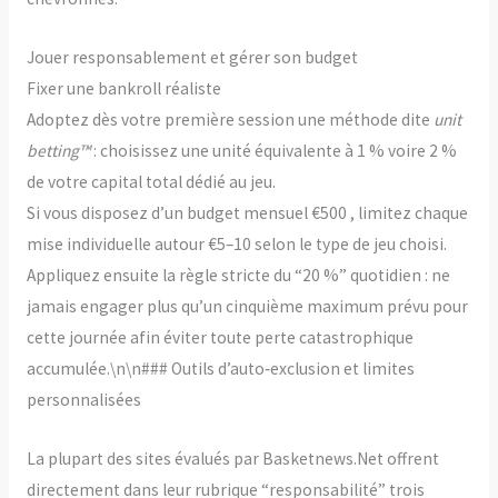
Jouer responsablement et gérer son budget
Fixer une bankroll réaliste
Adoptez dès votre première session une méthode dite
unit
betting™
: choisissez une unité équivalente à 1 % voire 2 %
de votre capital total dédié au jeu.
Si vous disposez d’un budget mensuel €500 , limitez chaque
mise individuelle autour €5–10 selon le type de jeu choisi.
Appliquez ensuite la règle stricte du “20 %” quotidien : ne
jamais engager plus qu’un cinquième maximum prévu pour
cette journée afin éviter toute perte catastrophique
accumulée.\n\n### Outils d’auto‑exclusion et limites
personnalisées
La plupart des sites évalués par Basketnews.Net offrent
directement dans leur rubrique “responsabilité” trois