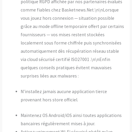
politique RGPD affichée par nos partenaires évalués
comme fiables chez Basketnews.Net.\n\nLorsque
vous jouez hors connexion — situation possible
grâce au mode offline temporaire offert par certains
fournisseurs — vos mises restent stockées
localement sous forme chiffrée puis synchronisées
automatiquement dès récupération réseau stable
via cloud sécurisé certifié ISO27001 .\n\nEnfin
quelques conseils pratiques évitent mauvaises
surprises liées aux malwares :
N’installez jamais aucune application tierce
provenant hors store officiel.
Maintenez OS Android/iOS ainsi toutes applications
bancaires régulièrement mises à jour.
Activez uniquement Wi‑Fi sécurisé plutôt qu’un