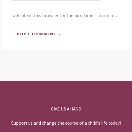
website in this browser for the next time I comment.
GIVE US A HAND
Support us and change the course of a child’s life today!