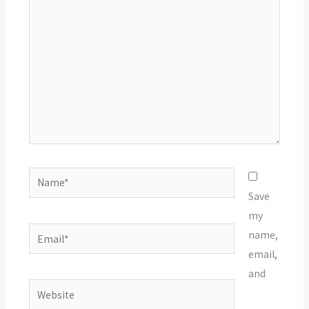
here..
Name*
Save
my
Email*
name,
email,
and
Website