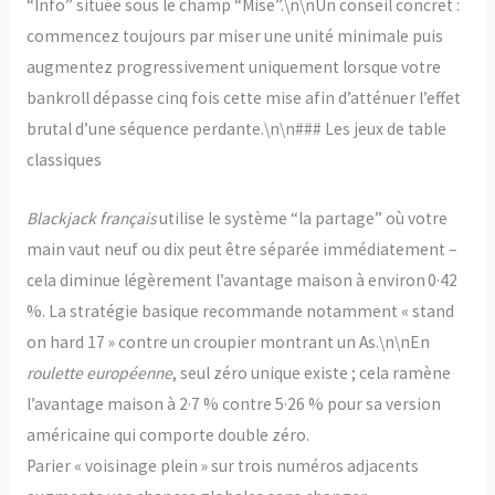
“Info” située sous le champ “Mise”.\n\nUn conseil concret :
commencez toujours par miser une unité minimale puis
augmentez progressivement uniquement lorsque votre
bankroll dépasse cinq fois cette mise afin d’atténuer l’effet
brutal d’une séquence perdante.\n\n### Les jeux de table
classiques
Blackjack français
utilise le système “la partage” où votre
main vaut neuf ou dix peut être séparée immédiatement –
cela diminue légèrement l’avantage maison à environ 0·42
%. La stratégie basique recommande notamment « stand
on hard 17 » contre un croupier montrant un As.\n\nEn
roulette européenne
, seul zéro unique existe ; cela ramène
l’avantage maison à 2·7 % contre 5·26 % pour sa version
américaine qui comporte double zéro.
Parier « voisinage plein » sur trois numéros adjacents