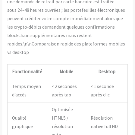
une demande de retrait par carte bancaire est traitée
sous 24–48 heures ouvrées ; les portefeuilles électroniques
peuvent créditer votre compte immédiatement alors que
les crypto‑débits demandent quelques confirmations
blockchain supplémentaires mais restent
rapides.\n\nComparaison rapide des plateformes mobiles
vs desktop
Fonctionnalité
Mobile
Desktop
Temps moyen
< 2 secondes
< 1 seconde
d’accès
après tap
après clic
Optimisée
Qualité
HTML5 /
Résolution
graphique
résolution
native full HD
auto