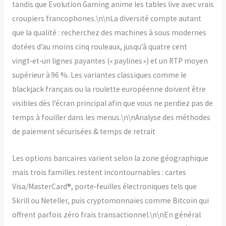
tandis que Evolution Gaming anime les tables live avec vrais
croupiers francophones.\n\nLa diversité compte autant
que la qualité : recherchez des machines à sous modernes
dotées d’au moins cinq rouleaux, jusqu’à quatre cent
vingt‑et‑un lignes payantes (« paylines ») et un RTP moyen
supérieur à 96 %. Les variantes classiques comme le
blackjack français ou la roulette européenne doivent être
visibles dès l’écran principal afin que vous ne perdiez pas de
temps à fouiller dans les menus.\n\nAnalyse des méthodes
de paiement sécurisées & temps de retrait
Les options bancaires varient selon la zone géographique
mais trois familles restent incontournables : cartes
Visa/MasterCard®, porte‑feuilles électroniques tels que
Skrill ou Neteller, puis cryptomonnaies comme Bitcoin qui
offrent parfois zéro frais transactionnel.\n\nEn général