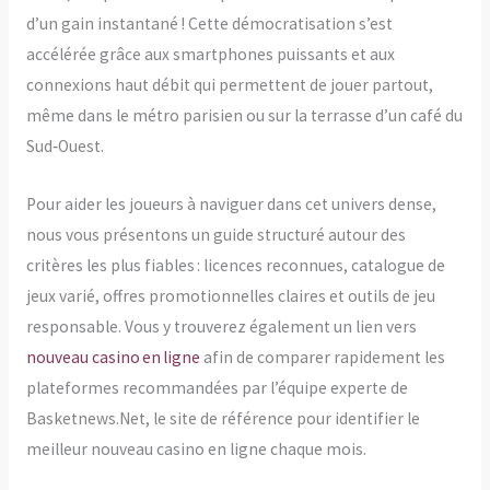
d’un gain instantané ! Cette démocratisation s’est
accélérée grâce aux smartphones puissants et aux
connexions haut débit qui permettent de jouer partout,
même dans le métro parisien ou sur la terrasse d’un café du
Sud‑Ouest.
Pour aider les joueurs à naviguer dans cet univers dense,
nous vous présentons un guide structuré autour des
critères les plus fiables : licences reconnues, catalogue de
jeux varié, offres promotionnelles claires et outils de jeu
responsable. Vous y trouverez également un lien vers
nouveau casino en ligne
afin de comparer rapidement les
plateformes recommandées par l’équipe experte de
Basketnews.Net, le site de référence pour identifier le
meilleur nouveau casino en ligne chaque mois.