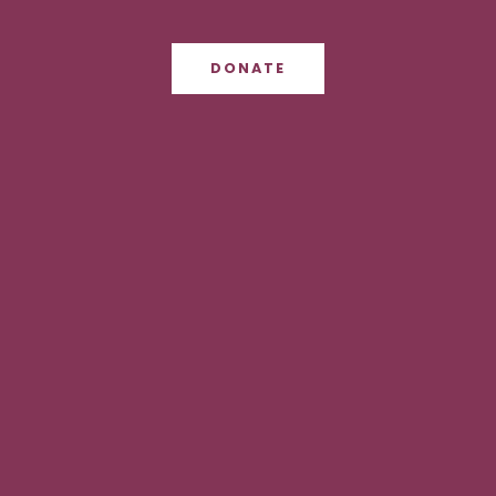
DONATE