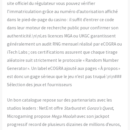
site officiel du régulateur vous pouvez vérifier
l’immatriculation grâce au numéro d’autorisation affiché
dans le pied‑de‑page du casino : il suffit d’entrer ce code
dans leur moteur de recherche public pour confirmer son
authenticité.\n\nLes licences MGA ou UKGC garantissent
généralement un audit RNG mensuel réalisé par eCOGRA ou
iTech Labs ; ces certifications assurent que chaque tirage
aléatoire suit strictement le protocole « Random Number
Generator ». Un label eCOGRA ajouté aux pages « À propos »
est donc un gage sérieux que le jeu n’est pas truqué.\n\n###
Sélection des jeux et fournisseurs
Un bon catalogue repose sur des partenariats avec les
studios leaders : NetEnt offre
Starburst
et
Gonzo’s Quest
,
Microgaming propose
Mega Moolah
avec son jackpot
progressif record de plusieurs dizaines de millions d’euros,