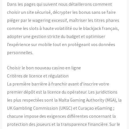
Dans les pages qui suivent nous détaillerons comment
choisir un site sécurisé, décrypter les bonus sans se faire
piéger par le wagering excessif, maîtriser les titres phares
comme les slots à haute volatilité ou le blackjack français,
adopter une gestion stricte du budget et optimiser
l’expérience sur mobile tout en protégeant vos données
personnelles.
Choisir le bon nouveau casino en ligne
Critères de licence et régulation
La première barrière à franchir avant d’inscrire votre
premier dépôt est la licence du opérateur. Les juridictions
les plus respectées sont la Malta Gaming Authority (MGA), la
UK Gambling Commission (UKGC) et Curaçao eGaming ;
chacune impose des exigences différentes concernant la
protection des joueurs et la transparence financière. Sur le