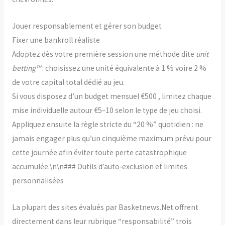
Jouer responsablement et gérer son budget
Fixer une bankroll réaliste
Adoptez dès votre première session une méthode dite
unit
betting™
: choisissez une unité équivalente à 1 % voire 2 %
de votre capital total dédié au jeu.
Si vous disposez d’un budget mensuel €500 , limitez chaque
mise individuelle autour €5–10 selon le type de jeu choisi.
Appliquez ensuite la règle stricte du “20 %” quotidien : ne
jamais engager plus qu’un cinquième maximum prévu pour
cette journée afin éviter toute perte catastrophique
accumulée.\n\n### Outils d’auto‑exclusion et limites
personnalisées
La plupart des sites évalués par Basketnews.Net offrent
directement dans leur rubrique “responsabilité” trois