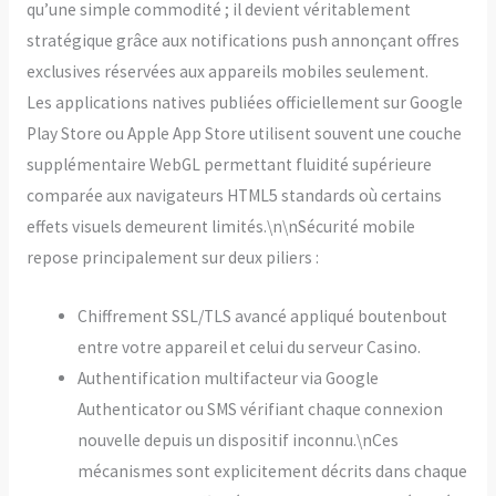
qu’une simple commodité ; il devient véritablement
stratégique grâce aux notifications push annonçant offres
exclusives réservées aux appareils mobiles seulement.
Les applications natives publiées officiellement sur Google
Play Store ou Apple App Store utilisent souvent une couche
supplémentaire WebGL permettant fluidité supérieure
comparée aux navigateurs HTML5 standards où certains
effets visuels demeurent limités.\n\nSécurité mobile
repose principalement sur deux piliers :
Chiffrement SSL/TLS avancé appliqué bout­en­bout
entre votre appareil et celui du serveur Casino.
Authentification multifacteur via Google
Authenticator ou SMS vérifiant chaque connexion
nouvelle depuis un dispositif inconnu.\nCes
mécanismes sont explicitement décrits dans chaque