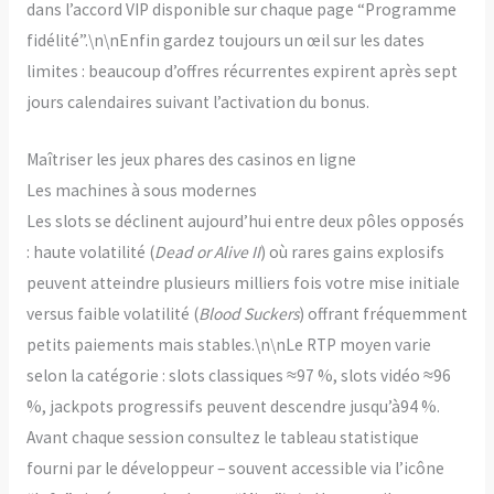
dans l’accord VIP disponible sur chaque page “Programme
fidélité”.\n\nEnfin gardez toujours un œil sur les dates
limites : beaucoup d’offres récurrentes expirent après sept
jours calendaires suivant l’activation du bonus.
Maîtriser les jeux phares des casinos en ligne
Les machines à sous modernes
Les slots se déclinent aujourd’hui entre deux pôles opposés
: haute volatilité (
Dead or Alive II
) où rares gains explosifs
peuvent atteindre plusieurs milliers fois votre mise initiale
versus faible volatilité (
Blood Suckers
) offrant fréquemment
petits paiements mais stables.\n\nLe RTP moyen varie
selon la catégorie : slots classiques ≈97 %, slots vidéo ≈96
%, jackpots progressifs peuvent descendre jusqu’à94 %.
Avant chaque session consultez le tableau statistique
fourni par le développeur – souvent accessible via l’icône