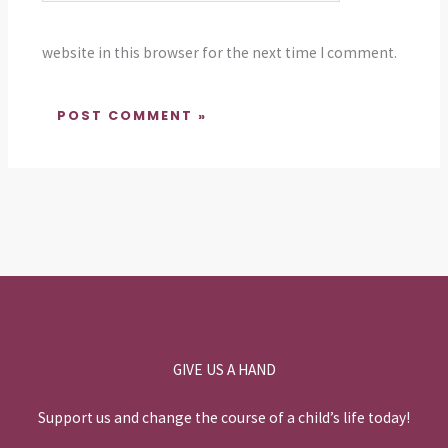
website in this browser for the next time I comment.
GIVE US A HAND
Support us and change the course of a child’s life today!