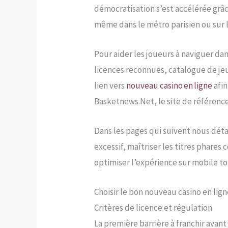
démocratisation s’est accélérée grâ
même dans le métro parisien ou sur 
Pour aider les joueurs à naviguer dan
licences reconnues, catalogue de jeu
lien vers
nouveau casino en ligne
afi
Basketnews.Net, le site de référence
Dans les pages qui suivent nous déta
excessif, maîtriser les titres phares
optimiser l’expérience sur mobile t
Choisir le bon nouveau casino en lig
Critères de licence et régulation
La première barrière à franchir avant