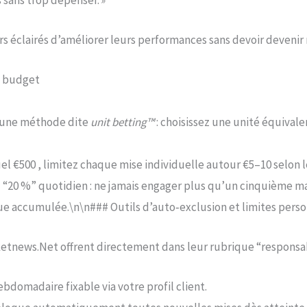
 éclairés d’améliorer leurs performances sans devoir deveni
n budget
n une méthode dite
unit betting™
: choisissez une unité équivale
 €500 , limitez chaque mise individuelle autour €5–10 selon le
du “20 %” quotidien : ne jamais engager plus qu’un cinquième
que accumulée.\n\n### Outils d’auto‑exclusion et limites pers
ketnews.Net offrent directement dans leur rubrique “responsabil
bdomadaire fixable via votre profil client.