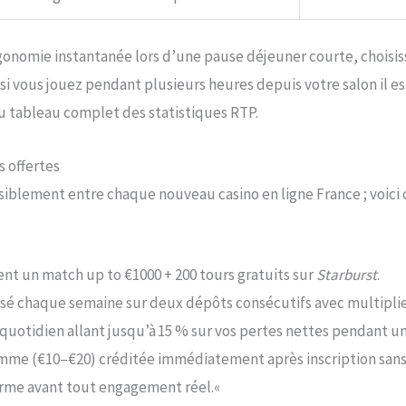
’ergonomie instantanée lors d’une pause déjeuner courte, choisi
vous jouez pendant plusieurs heures depuis votre salon il est 
u tableau complet des statistiques RTP.
 offertes
siblement entre chaque nouveau casino en ligne France ; voic
nt un match up to €1000 + 200 tours gratuits sur
Starburst
.
é chaque semaine sur deux dépôts consécutifs avec multiplie
otidien allant jusqu’à 15 % sur vos pertes nettes pendant u
mme (€10–€20) créditée immédiatement après inscription sans e
orme avant tout engagement réel.«