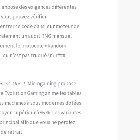
 impose des exigences différentes
r vous pouvez vérifier
d’entrer ce code dans leur moteur de
néralement un audit RNG mensuel
ictement le protocole « Random
 jeu n’est pas truqué.\n\n###
nzo’s Quest
, Microgaming propose
que Evolution Gaming anime les tables
 des machines à sous modernes dotées
moyen supérieur à 96 %. Les variantes
principal afin que vous ne perdiez
de retrait