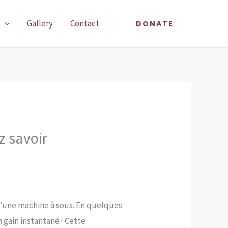
Gallery
Contact
DONATE
z savoir
 d’une machine à sous. En quelques
 gain instantané ! Cette