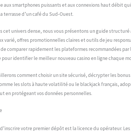
ce aux smartphones puissants et aux connexions haut débit qu
la terrasse d’un café du Sud‑Ouest.
s cet univers dense, nous vous présentons un guide structuré au
x varié, offres promotionnelles claires et outils de jeu respo
n de comparer rapidement les plateformes recommandées par 
 pour identifier le meilleur nouveau casino en ligne chaque mo
illerons comment choisir un site sécurisé, décrypter les bonus 
 comme les slots à haute volatilité ou le blackjack français, ad
out en protégeant vos données personnelles.
ne
 d’inscrire votre premier dépôt est la licence du opérateur. Les