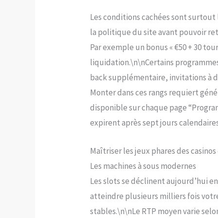
Les conditions cachées sont surtout l
la politique du site avant pouvoir ret
Par exemple un bonus « €50 + 30 tour
liquidation.\n\nCertains programme
back supplémentaire, invitations à de
Monter dans ces rangs requiert géné
disponible sur chaque page “Programm
expirent après sept jours calendaires
Maîtriser les jeux phares des casinos
Les machines à sous modernes
Les slots se déclinent aujourd’hui en
atteindre plusieurs milliers fois votre
stables.\n\nLe RTP moyen varie selon