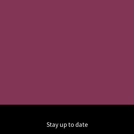
Stay up to date