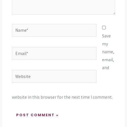
Name*
Save
my
Email*
name,
email,
and
Website
website in this browser for the next time I comment.