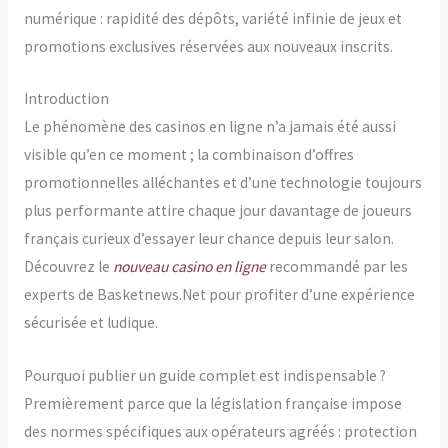
numérique : rapidité des dépôts, variété infinie de jeux et
promotions exclusives réservées aux nouveaux inscrits.
Introduction
Le phénomène des casinos en ligne n’a jamais été aussi
visible qu’en ce moment ; la combinaison d’offres
promotionnelles alléchantes et d’une technologie toujours
plus performante attire chaque jour davantage de joueurs
français curieux d’essayer leur chance depuis leur salon.
Découvrez le
nouveau casino en ligne
recommandé par les
experts de Basketnews.Net pour profiter d’une expérience
sécurisée et ludique.
Pourquoi publier un guide complet est indispensable ?
Premièrement parce que la législation française impose
des normes spécifiques aux opérateurs agréés : protection