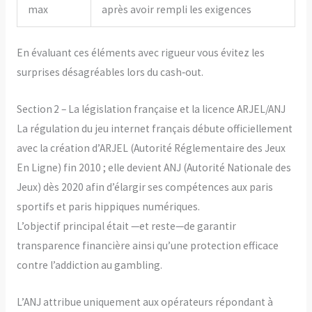
max
après avoir rempli les exigences
En évaluant ces éléments avec rigueur vous évitez les
surprises désagréables lors du cash‑out.
Section 2 – La législation française et la licence ARJEL/ANJ
La régulation du jeu internet français débute officiellement
avec la création d’ARJEL (Autorité Réglementaire des Jeux
En Ligne) fin 2010 ; elle devient ANJ (Autorité Nationale des
Jeux) dès 2020 afin d’élargir ses compétences aux paris
sportifs et paris hippiques numériques.
L’objectif principal était —et reste—de garantir
transparence financière ainsi qu’une protection efficace
contre l’addiction au gambling.
L’ANJ attribue uniquement aux opérateurs répondant à