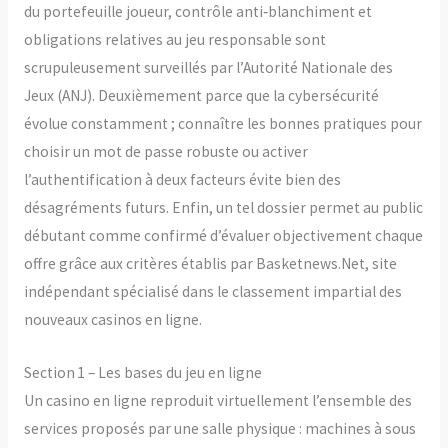
du portefeuille joueur, contrôle anti‑blanchiment et
obligations relatives au jeu responsable sont
scrupuleusement surveillés par l’Autorité Nationale des
Jeux (ANJ). Deuxièmement parce que la cybersécurité
évolue constamment ; connaître les bonnes pratiques pour
choisir un mot de passe robuste ou activer
l’authentification à deux facteurs évite bien des
désagréments futurs. Enfin, un tel dossier permet au public
débutant comme confirmé d’évaluer objectivement chaque
offre grâce aux critères établis par Basketnews.Net, site
indépendant spécialisé dans le classement impartial des
nouveaux casinos en ligne.
Section 1 – Les bases du jeu en ligne
Un casino en ligne reproduit virtuellement l’ensemble des
services proposés par une salle physique : machines à sous