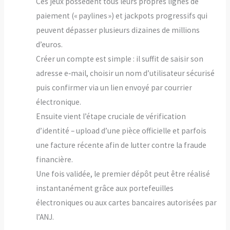
Ces jeux possèdent tous leurs propres lignes de
paiement (« paylines ») et jackpots progressifs qui
peuvent dépasser plusieurs dizaines de millions
d’euros.
Créer un compte est simple : il suffit de saisir son
adresse e‑mail, choisir un nom d’utilisateur sécurisé
puis confirmer via un lien envoyé par courrier
électronique.
Ensuite vient l’étape cruciale de vérification
d’identité – upload d’une pièce officielle et parfois
une facture récente afin de lutter contre la fraude
financière.
Une fois validée, le premier dépôt peut être réalisé
instantanément grâce aux portefeuilles
électroniques ou aux cartes bancaires autorisées par
l’ANJ.