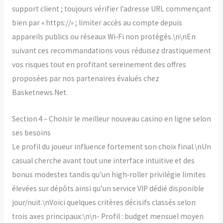
support client ; toujours vérifier l’adresse URL commençant
bien par « https://» ; limiter accès au compte depuis
appareils publics ou réseaux Wi‑Fi non protégés.\n\nEn
suivant ces recommandations vous réduisez drastiquement
vos risques tout en profitant sereinement des offres
proposées par nos partenaires évalués chez
Basketnews.Net.
Section 4 – Choisir le meilleur nouveau casino en ligne selon
ses besoins
Le profil du joueur influence fortement son choix final.\nUn
casual cherche avant tout une interface intuitive et des
bonus modestes tandis qu’un high‑roller privilégie limites
élevées sur dépôts ainsi qu’un service VIP dédié disponible
jour/nuit.\nVoici quelques critères décisifs classés selon
trois axes principaux:\n\n- Profil : budget mensuel moyen