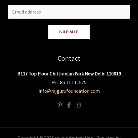
SUBMIT
Contact
B117 Top Floor Chittranjan Park New Delhi 110019
+91 85 111 11575
Info@rajgurufoundation.com
Copyright © 2026 rajgurufoundation | Powered by