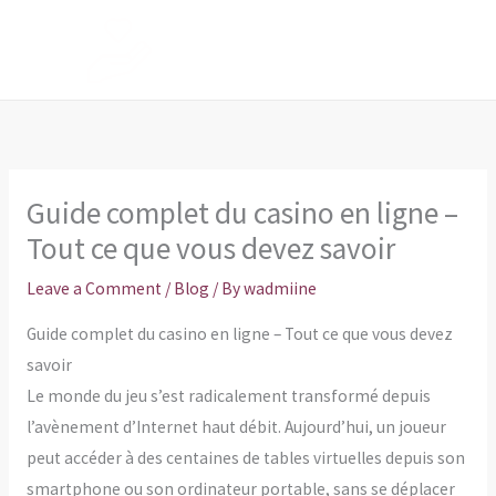
Skip
to
content
Guide complet du casino en ligne –
Tout ce que vous devez savoir
Leave a Comment
/
Blog
/ By
wadmiine
Guide complet du casino en ligne – Tout ce que vous devez
savoir
Le monde du jeu s’est radicalement transformé depuis
l’avènement d’Internet haut débit. Aujourd’hui, un joueur
peut accéder à des centaines de tables virtuelles depuis son
smartphone ou son ordinateur portable, sans se déplacer