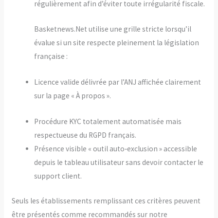
régulièrement afin d’éviter toute irrégularité fiscale.
Basketnews.Net utilise une grille stricte lorsqu’il
évalue si un site respecte pleinement la législation
française :
Licence valide délivrée par l’ANJ affichée clairement
sur la page « À propos ».
Procédure KYC totalement automatisée mais
respectueuse du RGPD français.
Présence visible « outil auto‑exclusion » accessible
depuis le tableau utilisateur sans devoir contacter le
support client.
Seuls les établissements remplissant ces critères peuvent
être présentés comme recommandés sur notre