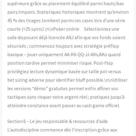
supérieure grâce au placement équilibré parmi hauts/bas
pairs/impairs. Statistiques historiques montrent qu’environ
45 % des tirages tombent parmi ces cases lors d’une série
courte (<25 spins).\n\nPoker online Sélectionnez une
salle disposant déjà licencée ANJ afin que vos fonds soient
sécurisés ; commencez toujours avec stratégie préflop
basique ­– jouer uniquement AA‐KK‐QQ‐JJ‐AKs/AKo quand
position tardive permet minimiser risque. Post‑flop
privilégiez lecture dynamique basée sur taille pot versus
bet sizing adverse pour identifier bluff possible.\n\nUtiliser
les versions “démo” gratuites permet enfin affiner vos
tactiques sans risquer votre argent réel ; pratiquez jusqu’à
atteindre constance avant passer au cash game officiel.
Section 6 – Le jeu responsable & ressources d’aide
L’autodiscipline commence dès l’inscription grâce aux