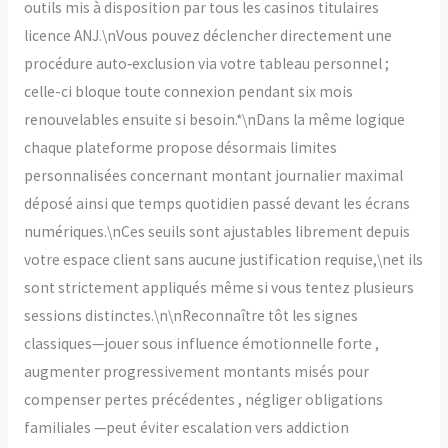
outils mis à disposition par tous les casinos titulaires
licence ANJ.\nVous pouvez déclencher directement une
procédure auto‑exclusion via votre tableau personnel ;
celle-ci bloque toute connexion pendant six mois
renouvelables ensuite si besoin.*\nDans la même logique
chaque plateforme propose désormais limites
personnalisées concernant montant journalier maximal
déposé ainsi que temps quotidien passé devant les écrans
numériques.\nCes seuils sont ajustables librement depuis
votre espace client sans aucune justification requise,\net ils
sont strictement appliqués même si vous tentez plusieurs
sessions distinctes.\n\nReconnaître tôt les signes
classiques—jouer sous influence émotionnelle forte ,
augmenter progressivement montants misés pour
compenser pertes précédentes , négliger obligations
familiales —peut éviter escalation vers addiction