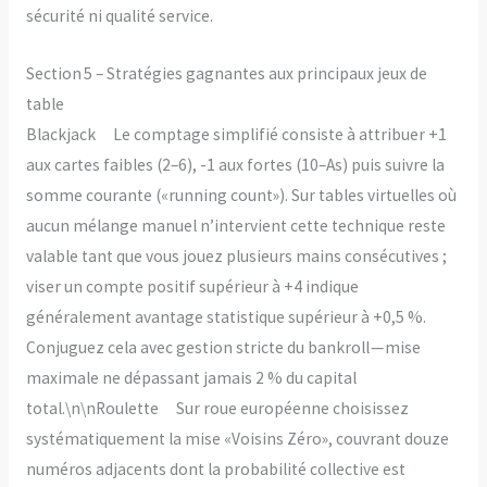
sécurité ni qualité service.
Section 5 – Stratégies gagnantes aux principaux jeux de
table
Blackjack Le comptage simplifié consiste à attribuer +1
aux cartes faibles (2–6), -1 aux fortes (10–As) puis suivre la
somme courante («​running count​»). Sur tables virtuelles où
aucun mélange manuel n’intervient cette technique reste
valable tant que vous jouez plusieurs mains consécutives ;
viser un compte positif supérieur à +4 indique
généralement avantage statistique supérieur à +0,5 %.
Conjuguez cela avec gestion stricte du bankroll — mise
maximale ne dépassant jamais 2 % du capital
total.\n\nRoulette Sur roue européenne choisissez
systématiquement la mise «​Voisins Zéro​», couvrant douze
numéros adjacents dont la probabilité collective est