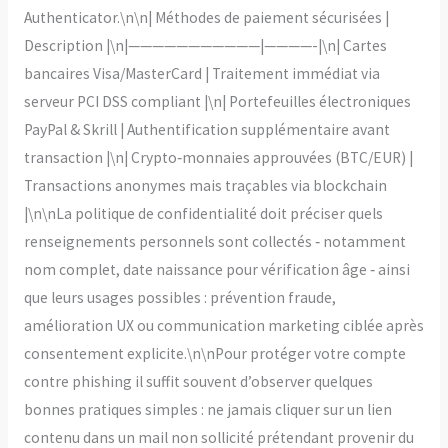
Authenticator.\n\n| Méthodes de paiement sécurisées |
Description |\n|———————————|————-|\n| Cartes
bancaires Visa/MasterCard | Traitement immédiat via
serveur PCI DSS compliant |\n| Portefeuilles électroniques
PayPal & Skrill | Authentification supplémentaire avant
transaction |\n| Crypto‑monnaies approuvées (BTC/EUR) |
Transactions anonymes mais traçables via blockchain
|\n\nLa politique de confidentialité doit préciser quels
renseignements personnels sont collectés ‑ notamment
nom complet, date naissance pour vérification âge ‑ ainsi
que leurs usages possibles : prévention fraude,
amélioration UX ou communication marketing ciblée après
consentement explicite.\n\nPour protéger votre compte
contre phishing il suffit souvent d’observer quelques
bonnes pratiques simples : ne jamais cliquer sur un lien
contenu dans un mail non sollicité prétendant provenir du