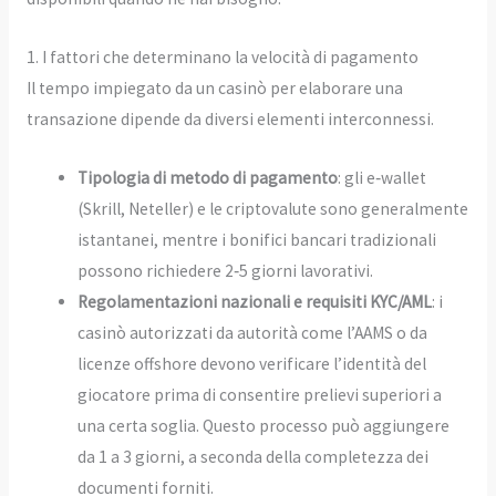
1. I fattori che determinano la velocità di pagamento
Il tempo impiegato da un casinò per elaborare una
transazione dipende da diversi elementi interconnessi.
Tipologia di metodo di pagamento
: gli e‑wallet
(Skrill, Neteller) e le criptovalute sono generalmente
istantanei, mentre i bonifici bancari tradizionali
possono richiedere 2‑5 giorni lavorativi.
Regolamentazioni nazionali e requisiti KYC/AML
: i
casinò autorizzati da autorità come l’AAMS o da
licenze offshore devono verificare l’identità del
giocatore prima di consentire prelievi superiori a
una certa soglia. Questo processo può aggiungere
da 1 a 3 giorni, a seconda della completezza dei
documenti forniti.