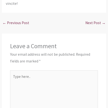
vincite!
←
Previous Post
Next Post
→
Leave a Comment
Your email address will not be published.
Required
fields are marked
*
Type
here..