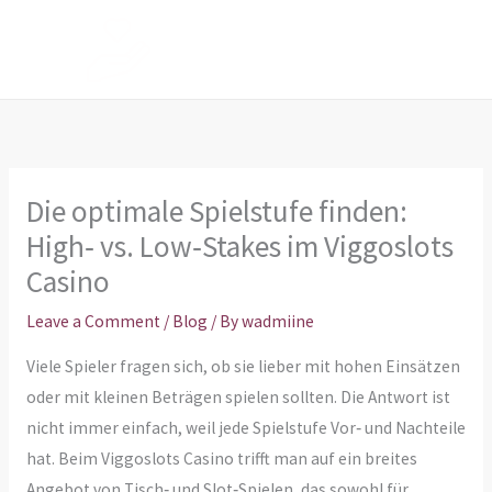
Skip
to
content
Die optimale Spielstufe finden:
High‑ vs. Low‑Stakes im Viggoslots
Casino
Leave a Comment
/
Blog
/ By
wadmiine
Viele Spieler fragen sich, ob sie lieber mit hohen Einsätzen
oder mit kleinen Beträgen spielen sollten. Die Antwort ist
nicht immer einfach, weil jede Spielstufe Vor‑ und Nachteile
hat. Beim Viggoslots Casino trifft man auf ein breites
Angebot von Tisch‑ und Slot‑Spielen, das sowohl für