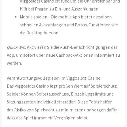
Viggoslots Casino ist rund um die Uhr erreichbar und
hilft bei Fragen zu Ein- und Auszahlungen.
Mobile spielen – Die mobile App bietet dieselben
schnellen Auszahlungen und Bonus‑Funktionen wie
die Desktop‑Version.
Quick Win:
Aktivieren Sie die Push‑Benachrichtigungen der
App, um sofort über neue Cashback‑Aktionen informiert zu
werden.
Verantwortungsvoll spielen im Viggoslots Casino
Das Viggoslots Casino legt großen Wert auf Spielerschutz.
Spieler können Selbstausschluss, Einzahlungslimits und
Sitzungszeiten individuell einstellen. Diese Tools helfen,
das Risiko von Spielsucht zu minimieren und sorgen dafür,
dass das Spiel immer ein Vergnügen bleibt.