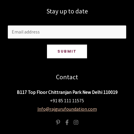
Stay up to date
SUBMIT
Contact
B117 Top Floor Chittranjan Park New Delhi 110019
+91 85 111 11575
Info@rajgurufoundation.com