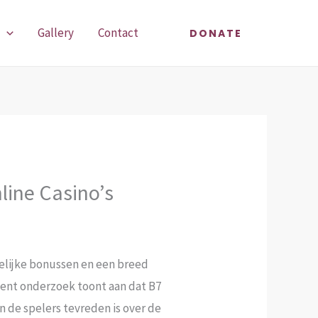
Gallery
Contact
DONATE
line Casino’s
kelijke bonussen en een breed
cent onderzoek toont aan dat B7
 de spelers tevreden is over de