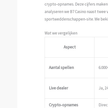
crypto‑opnames. Deze cijfers maken du
analyseren we B7 Casino naast twee 
sportweddenschappen‑site. We bekijk
Wat we vergelijken
Aspect
Aantal spellen
6.000
Live dealer
Ja, 2
Crypto‑opnames
Direc