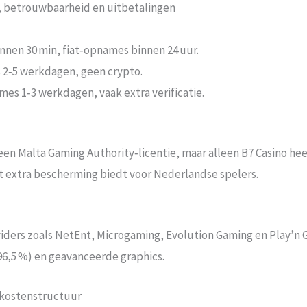
, betrouwbaarheid en uitbetalingen
nnen 30 min, fiat‑opnames binnen 24 uur.
s 2‑5 werkdagen, geen crypto.
ames 1‑3 werkdagen, vaak extra verificatie.
een Malta Gaming Authority‑licentie, maar alleen B7 Casino he
t extra bescherming biedt voor Nederlandse spelers.
ders zoals NetEnt, Microgaming, Evolution Gaming en Play’n G
6,5 %) en geavanceerde graphics.
 kostenstructuur