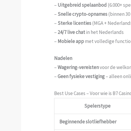
–
Uitgebreid spelaanbod
(6.000+ spe
–
Snelle crypto‑opnames
(binnen 30
–
Sterke licenties
(MGA + Nederlands
–
24/7 live chat
in het Nederlands
–
Mobiele app
met volledige functio
Nadelen
–
Wagering‑vereisten
voor de welkom
–
Geen fysieke vestiging
– alleen onl
Best Use Cases – Voor wie is B7 Casin
Spelerstype
Beginnende slotliefhebber