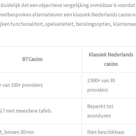
idelijk dat een objectieve vergelijking onmisbaar is voordat je 
veelbesproken alternatieven: een klassiek Nederlands casino e
en functionaliteit, spelvariëteit, betalingsopties, klantense
Klassiek Nederlands
B7 Casino
casino
2.500+ van 30
+ van 100+ providers
providers
Beperkt tot
4/7 met meerdere tafels
avonduren
t, binnen 30 min
Niet beschikbaar