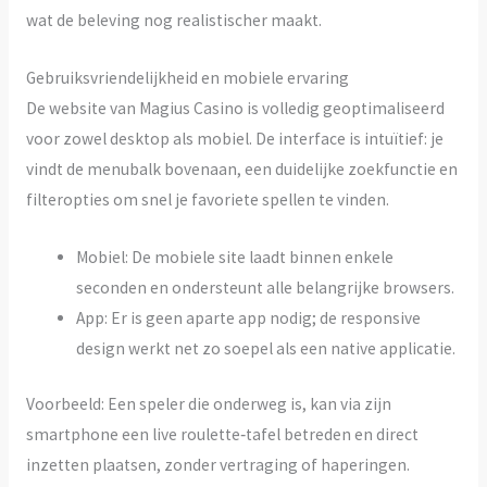
wat de beleving nog realistischer maakt.
Gebruiksvriendelijkheid en mobiele ervaring
De website van Magius Casino is volledig geoptimaliseerd
voor zowel desktop als mobiel. De interface is intuïtief: je
vindt de menubalk bovenaan, een duidelijke zoekfunctie en
filteropties om snel je favoriete spellen te vinden.
Mobiel: De mobiele site laadt binnen enkele
seconden en ondersteunt alle belangrijke browsers.
App: Er is geen aparte app nodig; de responsive
design werkt net zo soepel als een native applicatie.
Voorbeeld: Een speler die onderweg is, kan via zijn
smartphone een live roulette‑tafel betreden en direct
inzetten plaatsen, zonder vertraging of haperingen.