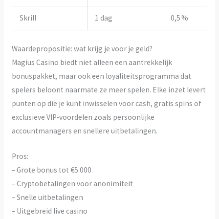
Skrill
1 dag
0,5 %
Waardepropositie: wat krijg je voor je geld?
Magius Casino biedt niet alleen een aantrekkelijk
bonuspakket, maar ook een loyaliteitsprogramma dat
spelers beloont naarmate ze meer spelen. Elke inzet levert
punten op die je kunt inwisselen voor cash, gratis spins of
exclusieve VIP‑voordelen zoals persoonlijke
accountmanagers en snellere uitbetalingen.
Pros:
– Grote bonus tot €5.000
– Cryptobetalingen voor anonimiteit
– Snelle uitbetalingen
– Uitgebreid live casino