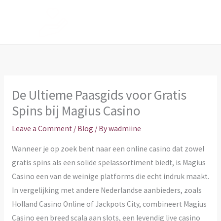
Skip
to
content
De Ultieme Paasgids voor Gratis
Spins bij Magius Casino
Leave a Comment
/
Blog
/ By
wadmiine
Wanneer je op zoek bent naar een online casino dat zowel
gratis spins als een solide spelassortiment biedt, is Magius
Casino een van de weinige platforms die echt indruk maakt.
In vergelijking met andere Nederlandse aanbieders, zoals
Holland Casino Online of Jackpots City, combineert Magius
Casino een breed scala aan slots, een levendig live casino