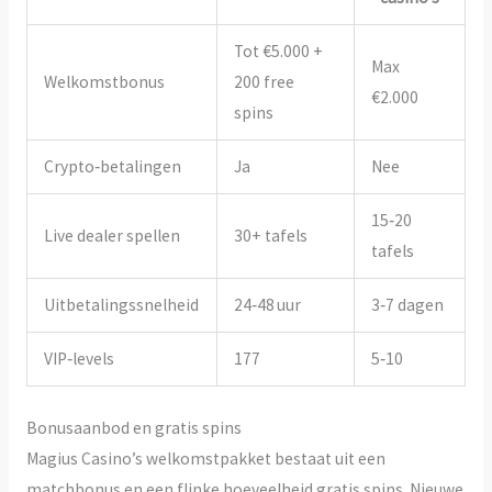
Tot €5.000 +
Max
Welkomstbonus
200 free
€2.000
spins
Crypto‑betalingen
Ja
Nee
15‑20
Live dealer spellen
30+ tafels
tafels
Uitbetalingssnelheid
24‑48 uur
3‑7 dagen
VIP‑levels
177
5‑10
Bonusaanbod en gratis spins
Magius Casino’s welkomstpakket bestaat uit een
matchbonus en een flinke hoeveelheid gratis spins. Nieuwe