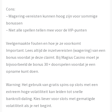
Cons:
– Wagering‑vereisten kunnen hoog zijn voor sommige
bonussen
– Niet alle spellen tellen mee voor de VIP‑punten
Veelgemaakte fouten en hoe je ze voorkomt
Important: Lees altijd de inzetvereisten (wagering) van een
bonus voordat je deze claimt. Bij Magius Casino moet je
bijvoorbeeld de bonus 30 × doorspelen voordat je een
opname kunt doen.
Warning: Het gebruik van gratis spins op slots met een
extreem hoge volatiliteit kan leiden tot snelle
bankroll‑daling. Kies liever voor slots met gematigde
volatiliteit als je net begint.