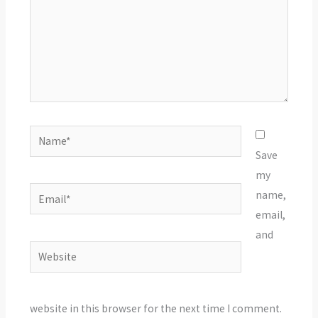
Name*
Save
my
Email*
name,
email,
and
Website
website in this browser for the next time I comment.