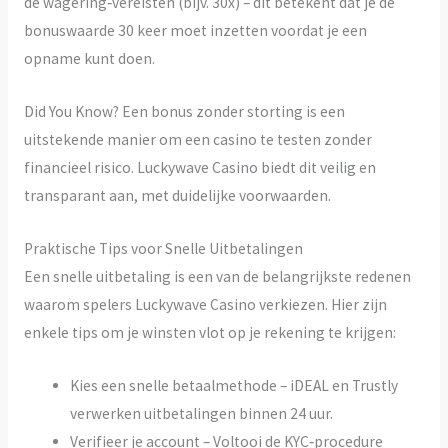
de wagering‑vereisten (bijv. 30x) – dit betekent dat je de
bonuswaarde 30 keer moet inzetten voordat je een
opname kunt doen.
Did You Know? Een bonus zonder storting is een
uitstekende manier om een casino te testen zonder
financieel risico. Luckywave Casino biedt dit veilig en
transparant aan, met duidelijke voorwaarden.
Praktische Tips voor Snelle Uitbetalingen
Een snelle uitbetaling is een van de belangrijkste redenen
waarom spelers Luckywave Casino verkiezen. Hier zijn
enkele tips om je winsten vlot op je rekening te krijgen:
Kies een snelle betaalmethode – iDEAL en Trustly
verwerken uitbetalingen binnen 24 uur.
Verifieer je account – Voltooi de KYC‑procedure