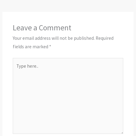
Leave a Comment
Your email address will not be published.
Required
fields are marked
*
Type
here..