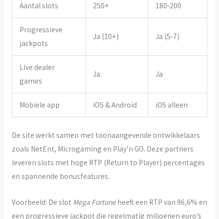
Aantal slots
250+
180‑200
Progressieve
Ja (10+)
Ja (5‑7)
jackpots
Live dealer
Ja
Ja
games
Mobiele app
iOS & Android
iOS alleen
De site werkt samen met toonaangevende ontwikkelaars
zoals NetEnt, Microgaming en Play’n GO. Deze partners
leveren slots met hoge RTP (Return to Player) percentages
en spannende bonusfeatures.
Voorbeeld: De slot
Mega Fortune
heeft een RTP van 96,6% en
een progressieve jackpot die regelmatig miljoenen euro’s