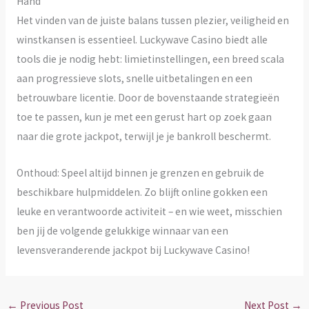
Hand
Het vinden van de juiste balans tussen plezier, veiligheid en
winstkansen is essentieel. Luckywave Casino biedt alle
tools die je nodig hebt: limietinstellingen, een breed scala
aan progressieve slots, snelle uitbetalingen en een
betrouwbare licentie. Door de bovenstaande strategieën
toe te passen, kun je met een gerust hart op zoek gaan
naar die grote jackpot, terwijl je je bankroll beschermt.
Onthoud: Speel altijd binnen je grenzen en gebruik de
beschikbare hulpmiddelen. Zo blijft online gokken een
leuke en verantwoorde activiteit – en wie weet, misschien
ben jij de volgende gelukkige winnaar van een
levensveranderende jackpot bij Luckywave Casino!
←
Previous Post
Next Post
→