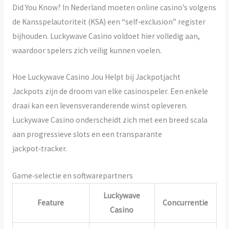
Did You Know? In Nederland moeten online casino’s volgens
de Kansspelautoriteit (KSA) een “self‑exclusion” register
bijhouden. Luckywave Casino voldoet hier volledig aan,
waardoor spelers zich veilig kunnen voelen.
Hoe Luckywave Casino Jou Helpt bij Jackpotjacht
Jackpots zijn de droom van elke casinospeler. Een enkele
draai kan een levensveranderende winst opleveren.
Luckywave Casino onderscheidt zich met een breed scala
aan progressieve slots en een transparante
jackpot‑tracker.
Game‑selectie en softwarepartners
Luckywave
Feature
Concurrentie
Casino