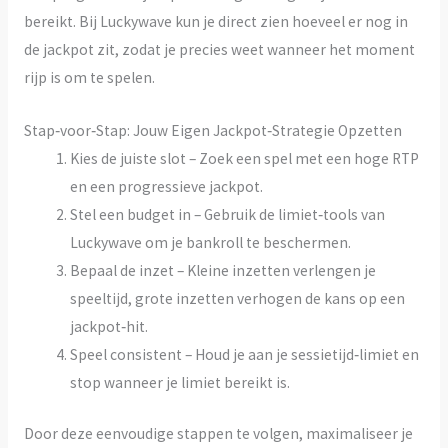
bereikt. Bij Luckywave kun je direct zien hoeveel er nog in
de jackpot zit, zodat je precies weet wanneer het moment
rijp is om te spelen.
Stap‑voor‑Stap: Jouw Eigen Jackpot‑Strategie Opzetten
Kies de juiste slot – Zoek een spel met een hoge RTP
en een progressieve jackpot.
Stel een budget in – Gebruik de limiet‑tools van
Luckywave om je bankroll te beschermen.
Bepaal de inzet – Kleine inzetten verlengen je
speeltijd, grote inzetten verhogen de kans op een
jackpot‑hit.
Speel consistent – Houd je aan je sessietijd‑limiet en
stop wanneer je limiet bereikt is.
Door deze eenvoudige stappen te volgen, maximaliseer je