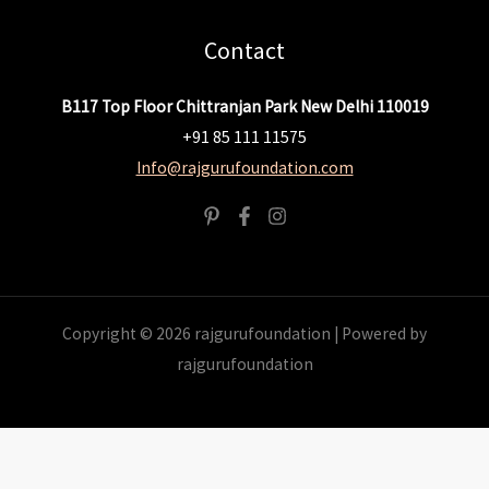
Contact
B117 Top Floor Chittranjan Park New Delhi 110019
+91 85 111 11575
Info@rajgurufoundation.com
Copyright © 2026 rajgurufoundation | Powered by
rajgurufoundation