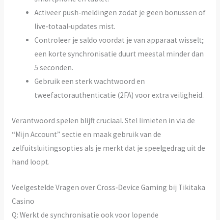
Activeer push‑meldingen zodat je geen bonussen of
live‑totaal‑updates mist.
Controleer je saldo voordat je van apparaat wisselt;
een korte synchronisatie duurt meestal minder dan
5 seconden.
Gebruik een sterk wachtwoord en
tweefactorauthenticatie (2FA) voor extra veiligheid.
Verantwoord spelen blijft cruciaal. Stel limieten in via de
“Mijn Account” sectie en maak gebruik van de
zelfuitsluitingsopties als je merkt dat je speelgedrag uit de
hand loopt.
Veelgestelde Vragen over Cross‑Device Gaming bij Tikitaka
Casino
Q: Werkt de synchronisatie ook voor lopende