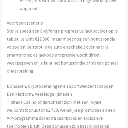
RTP‑cijfers worden automatisch bijgewerkt op elk
apparaat.
Voorbeeldscenario
Stel je speelt een 6‑cijferige progressive jackpot slot op je
tablet. Je wint €12.500, maar moet nog een bonusrondje
voltooien. Je stapt in de auto en schakelt over naar je
smartphone; de jackpot‑progressie wordt direct
weergegeven en je kunt het bonusrondje afmaken zonder
onderbreking.
Bonussen, Cryptobetalingen en Sportweddenschappen:
Eén Platform, Veel Mogelijkheden
Tikitaka Casino onderscheidt zich met een royale
welkomstbonus tot €1.750, wekelijkse promoties en een
VIP‑programma dat extra cashbacks en exclusieve
toernooien biedt. Deze bonussen zijn beschikbaar op