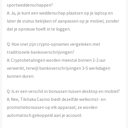
sportweddenschappen?
A: Ja, je kunt een weddenschap plaatsen op je laptop en
later de status bekijken of aanpassen op je mobiel, zonder
dat je opnieuw hoeft in te loggen.
Q: Hoe snel zijn crypto‑opnames vergeleken met
traditionele bankoverschrijvingen?
A: Cryptobetalingen worden meestal binnen 1‑2 uur
verwerkt, terwijl bankoverschrijvingen 3‑5 werkdagen
kunnen duren.
Q: Is er een verschil in bonussen tussen desktop en mobiel?
A: Nee, Tikitaka Casino biedt dezelfde welkomst- en
promotiebonussen op elk apparaat; ze worden
automatisch gekoppeld aan je account.