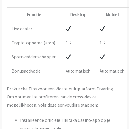
Functie
Desktop
Mobiel
Live dealer
Crypto‑opname (uren)
1‑2
1‑2
Sportweddenschappen
Bonusactivatie
Automatisch
Automatisch
Praktische Tips voor een Vlotte Multiplatform Ervaring
Om optimaal te profiteren van de cross‑device
mogelijkheden, volg deze eenvoudige stappen:
Installeer de officiële Tikitaka Casino‑app op je
smartphone en tablet.