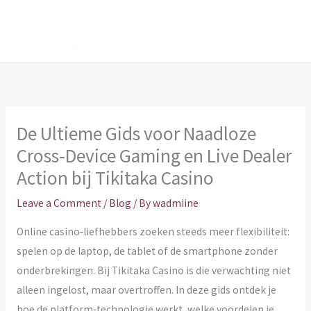
Skip
to
content
De Ultieme Gids voor Naadloze
Cross‑Device Gaming en Live Dealer
Action bij Tikitaka Casino
Leave a Comment
/
Blog
/ By
wadmiine
Online casino‑liefhebbers zoeken steeds meer flexibiliteit:
spelen op de laptop, de tablet of de smartphone zonder
onderbrekingen. Bij Tikitaka Casino is die verwachting niet
alleen ingelost, maar overtroffen. In deze gids ontdek je
hoe de platform‑technologie werkt, welke voordelen je