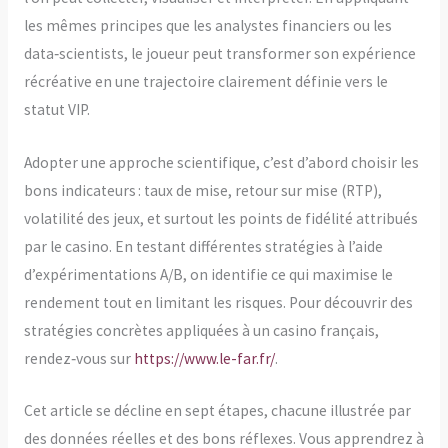
les mêmes principes que les analystes financiers ou les
data‑scientists, le joueur peut transformer son expérience
récréative en une trajectoire clairement définie vers le
statut VIP.
Adopter une approche scientifique, c’est d’abord choisir les
bons indicateurs : taux de mise, retour sur mise (RTP),
volatilité des jeux, et surtout les points de fidélité attribués
par le casino. En testant différentes stratégies à l’aide
d’expérimentations A/B, on identifie ce qui maximise le
rendement tout en limitant les risques. Pour découvrir des
stratégies concrètes appliquées à un casino français,
rendez‑vous sur
https://www.le-far.fr/
.
Cet article se décline en sept étapes, chacune illustrée par
des données réelles et des bons réflexes. Vous apprendrez à