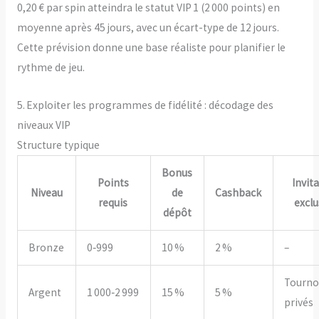
0,20 € par spin atteindra le statut VIP 1 (2 000 points) en
moyenne après 45 jours, avec un écart-type de 12 jours.
Cette prévision donne une base réaliste pour planifier le
rythme de jeu.
5. Exploiter les programmes de fidélité : décodage des
niveaux VIP
Structure typique
Bonus
Points
Invit
Niveau
de
Cashback
requis
exclu
dépôt
Bronze
0‑999
10 %
2 %
–
Tourno
Argent
1 000‑2 999
15 %
5 %
privés