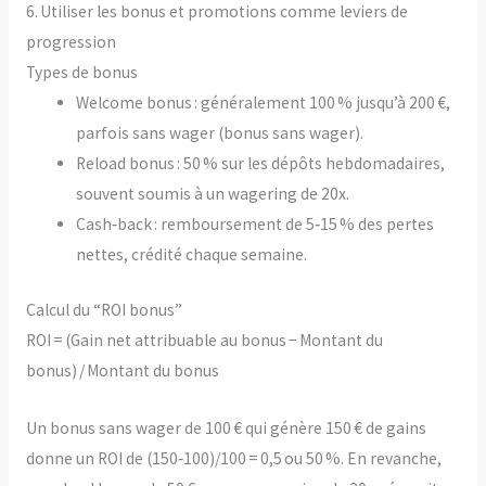
6. Utiliser les bonus et promotions comme leviers de
progression
Types de bonus
Welcome bonus : généralement 100 % jusqu’à 200 €,
parfois sans wager (bonus sans wager).
Reload bonus : 50 % sur les dépôts hebdomadaires,
souvent soumis à un wagering de 20x.
Cash‑back : remboursement de 5‑15 % des pertes
nettes, crédité chaque semaine.
Calcul du “ROI bonus”
ROI = (Gain net attribuable au bonus − Montant du
bonus) / Montant du bonus
Un bonus sans wager de 100 € qui génère 150 € de gains
donne un ROI de (150‑100)/100 = 0,5 ou 50 %. En revanche,