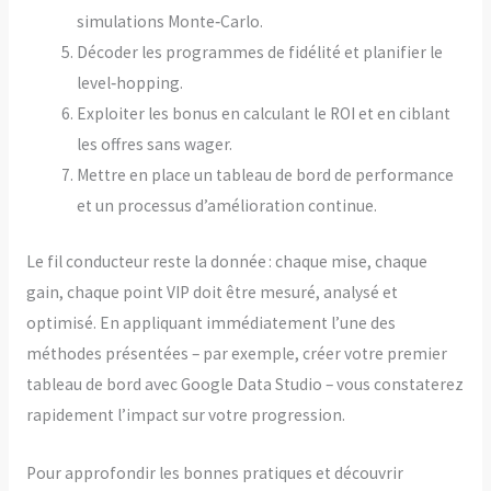
simulations Monte‑Carlo.
Décoder les programmes de fidélité et planifier le
level‑hopping.
Exploiter les bonus en calculant le ROI et en ciblant
les offres sans wager.
Mettre en place un tableau de bord de performance
et un processus d’amélioration continue.
Le fil conducteur reste la donnée : chaque mise, chaque
gain, chaque point VIP doit être mesuré, analysé et
optimisé. En appliquant immédiatement l’une des
méthodes présentées – par exemple, créer votre premier
tableau de bord avec Google Data Studio – vous constaterez
rapidement l’impact sur votre progression.
Pour approfondir les bonnes pratiques et découvrir