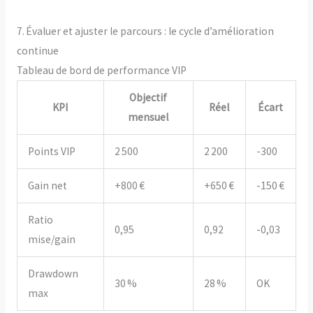
7. Évaluer et ajuster le parcours : le cycle d’amélioration
continue
Tableau de bord de performance VIP
Objectif
KPI
Réel
Écart
mensuel
Points VIP
2 500
2 200
-300
Gain net
+800 €
+650 €
-150 €
Ratio
0,95
0,92
-0,03
mise/gain
Drawdown
30 %
28 %
OK
max