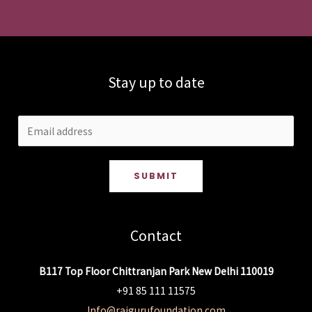
Stay up to date
SUBMIT
Contact
B117 Top Floor Chittranjan Park New Delhi 110019
+91 85 111 11575
Info@rajgurufoundation.com