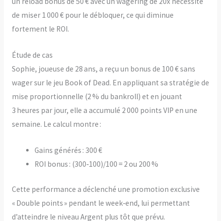
un reload bonus de 50 € avec un wagering de 20x nécessite
de miser 1 000 € pour le débloquer, ce qui diminue
fortement le ROI.
Étude de cas
Sophie, joueuse de 28 ans, a reçu un bonus de 100 € sans
wager sur le jeu Book of Dead. En appliquant sa stratégie de
mise proportionnelle (2 % du bankroll) et en jouant
3 heures par jour, elle a accumulé 2 000 points VIP en une
semaine. Le calcul montre :
Gains générés : 300 €
ROI bonus : (300‑100)/100 = 2 ou 200 %
Cette performance a déclenché une promotion exclusive
« Double points » pendant le week‑end, lui permettant
d’atteindre le niveau Argent plus tôt que prévu.