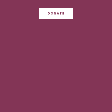
DONATE