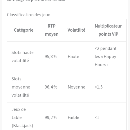
Classification des jeux
RTP
Multiplicateur
Catégorie
Volatilité
moyen
points VIP
×2 pendant
Slots haute
95,8 %
Haute
les « Happy
volatilité
Hours »
Slots
moyenne
96,4 %
Moyenne
×1,5
volatilité
Jeux de
table
99,2 %
Faible
×1
(Blackjack)