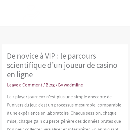
Skip
to
content
De novice à VIP : le parcours
scientifique d’un joueur de casino
en ligne
Leave a Comment
/
Blog
/ By
wadmiine
Le « player journey » n’est plus une simple anecdote de
l’univers du jeu ; c’est un processus mesurable, comparable
à une expérience en laboratoire. Chaque session, chaque
mise, chaque gain ou perte génère des données brutes que
l’on peut collecter, visualiser et interpréter. En appliquant