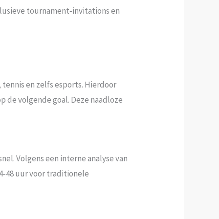
xclusieve tournament‑invitations en
tennis en zelfs esports. Hierdoor
n op de volgende goal. Deze naadloze
el. Volgens een interne analyse van
‑48 uur voor traditionele