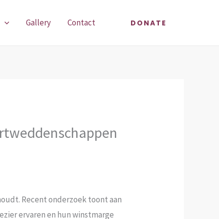
Gallery
Contact
DONATE
portweddenschappen
n houdt. Recent onderzoek toont aan
ezier ervaren en hun winstmarge