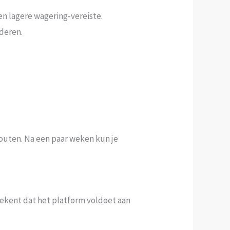
n lagere wagering‑vereiste.
nderen.
fouten. Na een paar weken kun je
tekent dat het platform voldoet aan