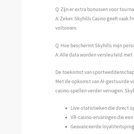
Q: Zijn er extra bonussen voor tou
A: Zeker. Skyhills Casino geeft vaak
voltooien.
Q: Hoe beschermt Skyhills mijn pers
A: Alle data worden versleuteld met
De toekomst van sportweddenschapp
Met de opkomst van AI‑gestuurde vo
casino‑spellen verder vervagen. Skyhi
Live‑statistieken die direct 
VR‑casino‑ervaringen die een 
Geavanceerde loyaliteitsprog