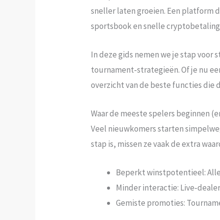
sneller laten groeien. Een platform 
sportsbook en snelle cryptobetalinge
In deze gids nemen we je stap voor s
tournament‑strategieën. Of je nu een
overzicht van de beste functies die d
Waar de meeste spelers beginnen (e
Veel nieuwkomers starten simpelweg
stap is, missen ze vaak de extra wa
Beperkt winstpotentieel: Alle
Minder interactie: Live‑deale
Gemiste promoties: Tourname