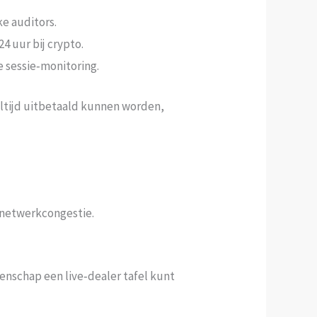
e auditors.
4 uur bij crypto.
e sessie‑monitoring.
altijd uitbetaald kunnen worden,
n netwerkcongestie.
enschap een live‑dealer tafel kunt