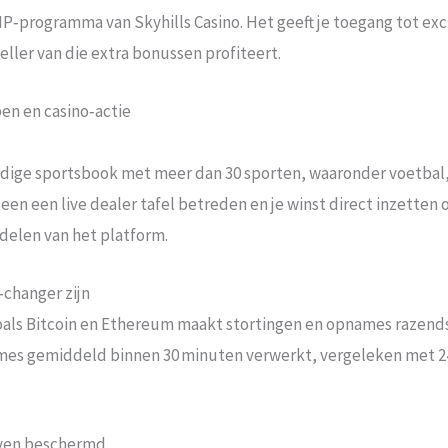
 VIP‑programma van Skyhills Casino. Het geeft je toegang tot e
eller van die extra bonussen profiteert.
en en casino‑actie
edige sportsbook met meer dan 30 sporten, waaronder voetbal, 
teen een live dealer tafel betreden en je winst direct inzette
rdelen van het platform.
changer zijn
als Bitcoin en Ethereum maakt stortingen en opnames razendsn
mes gemiddeld binnen 30 minuten verwerkt, vergeleken met 24
jven beschermd.