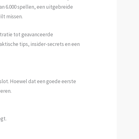
an 6.000 spellen, een uitgebreide
ilt missen.
stratie tot geavanceerde
aktische tips, insider‑secrets en een
slot. Hoewel dat een goede eerste
eren.
gt.