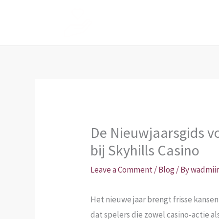
Skip
to
content
De Nieuwjaarsgids v
bij Skyhills Casino
Leave a Comment
/
Blog
/ By
wadmii
Het nieuwe jaar brengt frisse kanse
dat spelers die zowel casino‑actie