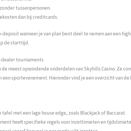
s zonder tussenpersonen.
ekosten dan bij creditcards.
to‑deposit wanneer je van plan bent deel te nemen aan een hig
p de starttijd.
e‑dealer tournaments
an de meest opwindende onderdelen van Skyhills Casino. Ze co
n een sportevenement. Hieronder vind je een overzicht van de
en tafel met een lage house edge, zoals Blackjack of Baccarat.
ament heeft specifieke regels voor inzetlimieten en tijdslimiete