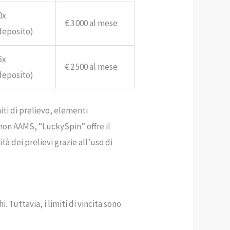
0x
€ 3 000 al mese
deposito)
5x
€ 2 500 al mese
deposito)
iti di prelievo, elementi
 non AAMS, “LuckySpin” offre il
à dei prelievi grazie all’uso di
. Tuttavia, i limiti di vincita sono