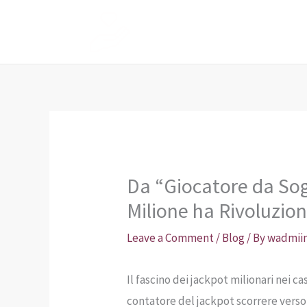
Skip
to
content
Da “Giocatore da So
Milione ha Rivoluzion
Leave a Comment
/
Blog
/ By
wadmii
Il fascino dei jackpot milionari nei 
contatore del jackpot scorrere verso 