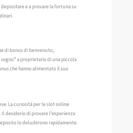
a depositare e a provare la fortuna su
dinari.
one di bonus di benvenuto,
sogno” a proprietario di una piccola
bonus che hanno alimentato il suo
e. La curiosità per le slot online
Il desiderio di provare l’esperienza
di deposito lo deluderono rapidamente.