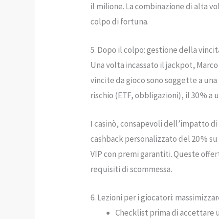
il milione. La combinazione di alta v
colpo di fortuna.
5. Dopo il colpo: gestione della vinci
Una volta incassato il jackpot, Marco
vincite da gioco sono soggette a una 
rischio (ETF, obbligazioni), il 30 % a
I casinò, consapevoli dell’impatto di 
cashback personalizzato del 20 % su t
VIP con premi garantiti. Queste offer
requisiti di scommessa.
6. Lezioni per i giocatori: massimizz
Checklist prima di accettare