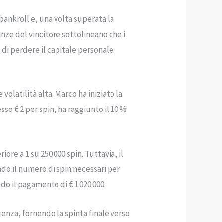
bankroll e, una volta superata la
anze del vincitore sottolineano che i
di perdere il capitale personale.
volatilità alta. Marco ha iniziato la
so € 2 per spin, ha raggiunto il 10 %
iore a 1 su 250 000 spin. Tuttavia, il
do il numero di spin necessari per
ndo il pagamento di € 1 020 000.
quenza, fornendo la spinta finale verso