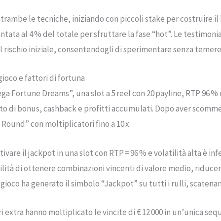
ambe le tecniche, iniziando con piccoli stake per costruire il 
ntata al 4 % del totale per sfruttare la fase “hot”. Le testimoni
 rischio iniziale, consentendogli di sperimentare senza temere 
gioco e fattori di fortuna
ega Fortune Dreams”, una slot a 5 reel con 20 payline, RTP 96 % e 
utto di bonus, cashback e profitti accumulati. Dopo aver scommes
 Round” con moltiplicatori fino a 10 x.
ivare il jackpot in una slot con RTP = 96 % e volatilità alta è infer
ità di ottenere combinazioni vincenti di valore medio, riducen
il gioco ha generato il simbolo “Jackpot” su tutti i rulli, scatena
iri extra hanno moltiplicato le vincite di € 12 000 in un’unica se