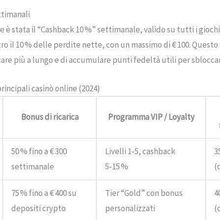
ttimanali
 stata il “Cashback 10 %” settimanale, valido su tutti i giochi 
ro il 10 % delle perdite nette, con un massimo di € 100. Questo i
re più a lungo e di accumulare punti fedeltà utili per sbloccare
rincipali casinò online (2024)
Bonus di ricarica
Programma VIP / Loyalty
50 % fino a € 300
Livelli 1‑5, cashback
3
settimanale
5‑15 %
(
75 % fino a € 400 su
Tier “Gold” con bonus
4
depositi crypto
personalizzati
(