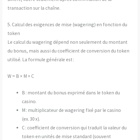
transaction sur la chaîne.
5. Calcul des exigences de mise (wagering) en fonction du
token
Le calcul du wagering dépend non seulement du montant
du bonus, mais aussi du coefficient de conversion du token
utilisé. La formule générale est :
W = B × M × C
B : montant du bonus exprimé dans le token du
casino.
M : multiplicateur de wagering fixé par le casino
(ex. 30 x).
C : coefficient de conversion qui traduit la valeur du
token en unités de mise standard (souvent