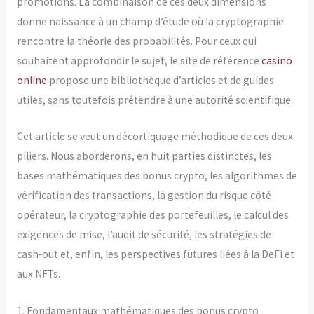
promotions. La combinaison de ces deux dimensions
donne naissance à un champ d’étude où la cryptographie
rencontre la théorie des probabilités. Pour ceux qui
souhaitent approfondir le sujet, le site de référence
casino
online
propose une bibliothèque d’articles et de guides
utiles, sans toutefois prétendre à une autorité scientifique.
Cet article se veut un décortiquage méthodique de ces deux
piliers. Nous aborderons, en huit parties distinctes, les
bases mathématiques des bonus crypto, les algorithmes de
vérification des transactions, la gestion du risque côté
opérateur, la cryptographie des portefeuilles, le calcul des
exigences de mise, l’audit de sécurité, les stratégies de
cash‑out et, enfin, les perspectives futures liées à la DeFi et
aux NFTs.
1. Fondamentaux mathématiques des bonus crypto