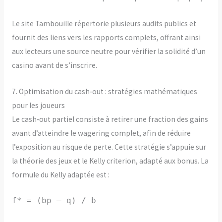
Le site Tambouille répertorie plusieurs audits publics et
fournit des liens vers les rapports complets, offrant ainsi
aux lecteurs une source neutre pour vérifier la solidité d’un
casino avant de s’inscrire.
7. Optimisation du cash‑out : stratégies mathématiques
pour les joueurs
Le cash‑out partiel consiste à retirer une fraction des gains
avant d’atteindre le wagering complet, afin de réduire
l’exposition au risque de perte. Cette stratégie s’appuie sur
la théorie des jeux et le Kelly criterion, adapté aux bonus. La
formule du Kelly adaptée est :
f* = (bp – q) / b