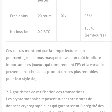
pertes
Free‑spins
20 tours
20 x
95 %
100 %
No‑loss‑bet
0,1 BTC
–
(rembourse)
Ces calculs montrent que la simple lecture d’un
pourcentage de bonus masque souvent un coût implicite
important. Les joueurs qui comprennent l’EV et la variance
peuvent ainsi choisir les promotions les plus rentables
pour leur style de jeu.
2. Algorithmes de vérification des transactions
Les cryptomonnaies reposent sur des structures de
données cryptographiques qui garantissent l’intégrité des