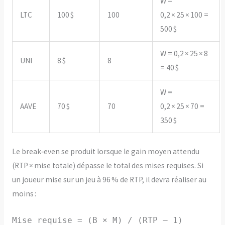
W =
LTC
100 $
100
0,2 × 25 × 100 =
500 $
W = 0,2 × 25 × 8
UNI
8 $
8
= 40 $
W =
AAVE
70 $
70
0,2 × 25 × 70 =
350 $
Le break‑even se produit lorsque le gain moyen attendu
(RTP × mise totale) dépasse le total des mises requises. Si
un joueur mise sur un jeu à 96 % de RTP, il devra réaliser au
moins :
Mise requise = (B × M) / (RTP – 1)