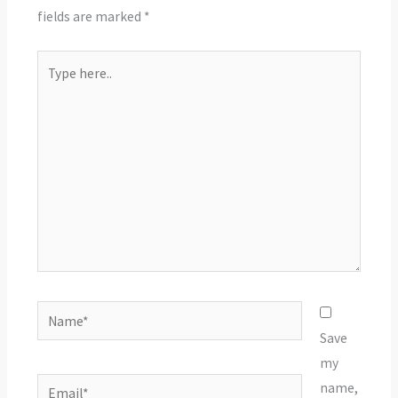
fields are marked
*
Type
here..
Name*
Save
my
Email*
name,