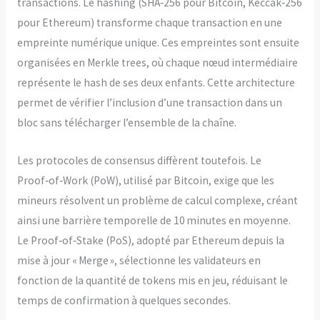
transactions. Le hashing (SHA‑256 pour Bitcoin, Keccak‑256
pour Ethereum) transforme chaque transaction en une
empreinte numérique unique. Ces empreintes sont ensuite
organisées en Merkle trees, où chaque nœud intermédiaire
représente le hash de ses deux enfants. Cette architecture
permet de vérifier l’inclusion d’une transaction dans un
bloc sans télécharger l’ensemble de la chaîne.
Les protocoles de consensus diffèrent toutefois. Le
Proof‑of‑Work (PoW), utilisé par Bitcoin, exige que les
mineurs résolvent un problème de calcul complexe, créant
ainsi une barrière temporelle de 10 minutes en moyenne.
Le Proof‑of‑Stake (PoS), adopté par Ethereum depuis la
mise à jour « Merge », sélectionne les validateurs en
fonction de la quantité de tokens mis en jeu, réduisant le
temps de confirmation à quelques secondes.