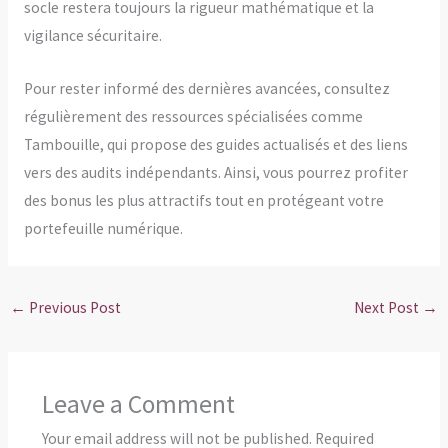
socle restera toujours la rigueur mathématique et la
vigilance sécuritaire.
Pour rester informé des dernières avancées, consultez
régulièrement des ressources spécialisées comme
Tambouille, qui propose des guides actualisés et des liens
vers des audits indépendants. Ainsi, vous pourrez profiter
des bonus les plus attractifs tout en protégeant votre
portefeuille numérique.
←
Previous Post
Next Post
→
Leave a Comment
Your email address will not be published.
Required