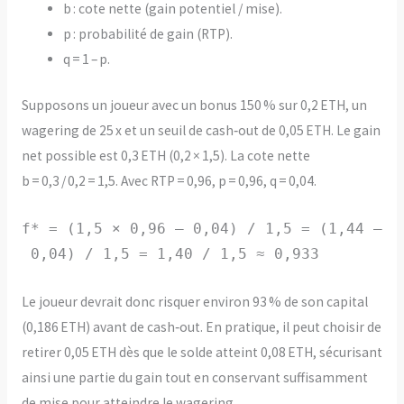
b : cote nette (gain potentiel / mise).
p : probabilité de gain (RTP).
q = 1 – p.
Supposons un joueur avec un bonus 150 % sur 0,2 ETH, un
wagering de 25 x et un seuil de cash‑out de 0,05 ETH. Le gain
net possible est 0,3 ETH (0,2 × 1,5). La cote nette
b = 0,3 / 0,2 = 1,5. Avec RTP = 0,96, p = 0,96, q = 0,04.
f* = (1,5 × 0,96 – 0,04) / 1,5 = (1,44 –
0,04) / 1,5 = 1,40 / 1,5 ≈ 0,933
Le joueur devrait donc risquer environ 93 % de son capital
(0,186 ETH) avant de cash‑out. En pratique, il peut choisir de
retirer 0,05 ETH dès que le solde atteint 0,08 ETH, sécurisant
ainsi une partie du gain tout en conservant suffisamment
de mise pour atteindre le wagering.