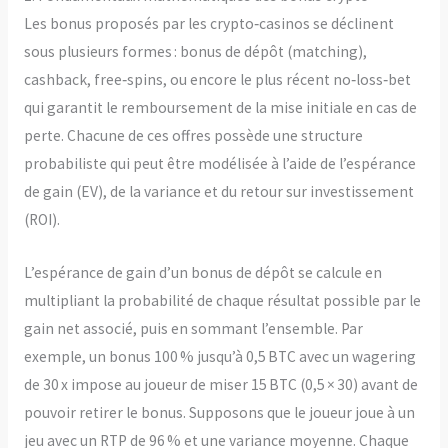
Les bonus proposés par les crypto‑casinos se déclinent
sous plusieurs formes : bonus de dépôt (matching),
cashback, free‑spins, ou encore le plus récent no‑loss‑bet
qui garantit le remboursement de la mise initiale en cas de
perte. Chacune de ces offres possède une structure
probabiliste qui peut être modélisée à l’aide de l’espérance
de gain (EV), de la variance et du retour sur investissement
(ROI).
L’espérance de gain d’un bonus de dépôt se calcule en
multipliant la probabilité de chaque résultat possible par le
gain net associé, puis en sommant l’ensemble. Par
exemple, un bonus 100 % jusqu’à 0,5 BTC avec un wagering
de 30 x impose au joueur de miser 15 BTC (0,5 × 30) avant de
pouvoir retirer le bonus. Supposons que le joueur joue à un
jeu avec un RTP de 96 % et une variance moyenne. Chaque