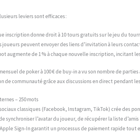
ieurs leviers sont efficaces :
e inscription donne droit à 10 tours gratuits sur le jeu du tourn
es joueurs peuvent envoyer des liens d’invitation à leurs contact
kpot augmente de 1 % à chaque nouvelle inscription, incitant les
 mensuel de poker à 100 € de buy‑in a vu son nombre de parties 
ion de communauté grâce aux discussions en direct pendant les
xternes – 250 mots
x sociaux classiques (Facebook, Instagram, TikTok) crée des pon
synchroniser l’avatar du joueur, de récupérer la liste d’amis 
a Apple Sign‑In garantit un processus de paiement rapide tout e