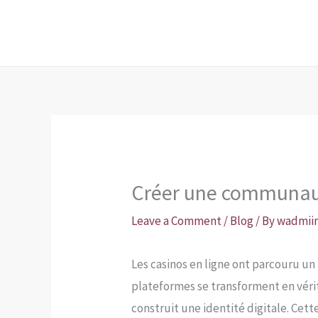
Skip
to
content
Créer une communauté
Leave a Comment
/
Blog
/ By
wadmii
Les casinos en ligne ont parcouru un
plateformes se transforment en vérit
construit une identité digitale. Cet