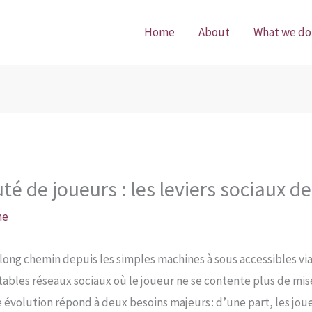
Home
About
What we do
 de joueurs : les leviers sociaux de
ne
 long chemin depuis les simples machines à sous accessibles via
ables réseaux sociaux où le joueur ne se contente plus de mise
te évolution répond à deux besoins majeurs : d’une part, les jo