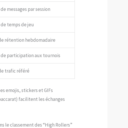
 de messages par session
 de temps de jeu
de rétention hebdomadaire
 de participation aux tournois
e trafic référé
des emojis, stickers et GIFs
accarat) facilitent les échanges
ns le classement des “High Rollers”