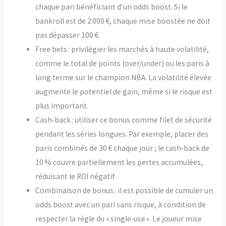
chaque pari bénéficiant d’un odds boost. Si le
bankroll est de 2 000 €, chaque mise boostée ne doit
pas dépasser 100 €.
Free bets : privilégier les marchés à haute volatilité,
comme le total de points (over/under) ou les paris à
long terme sur le champion NBA. La volatilité élevée
augmente le potentiel de gain, même si le risque est
plus important.
Cash‑back : utiliser ce bonus comme filet de sécurité
pendant les séries longues. Par exemple, placer des
paris combinés de 30 € chaque jour ; le cash‑back de
10 % couvre partiellement les pertes accumulées,
réduisant le ROI négatif.
Combinaison de bonus : il est possible de cumuler un
odds boost avec un pari sans risque, à condition de
respecter la règle du « single‑use ». Le joueur mise