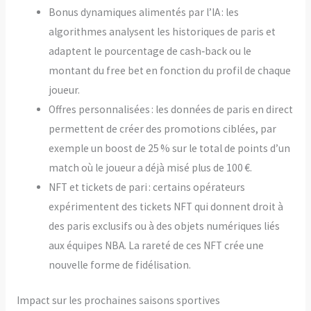
Bonus dynamiques alimentés par l’IA : les
algorithmes analysent les historiques de paris et
adaptent le pourcentage de cash‑back ou le
montant du free bet en fonction du profil de chaque
joueur.
Offres personnalisées : les données de paris en direct
permettent de créer des promotions ciblées, par
exemple un boost de 25 % sur le total de points d’un
match où le joueur a déjà misé plus de 100 €.
NFT et tickets de pari : certains opérateurs
expérimentent des tickets NFT qui donnent droit à
des paris exclusifs ou à des objets numériques liés
aux équipes NBA. La rareté de ces NFT crée une
nouvelle forme de fidélisation.
Impact sur les prochaines saisons sportives