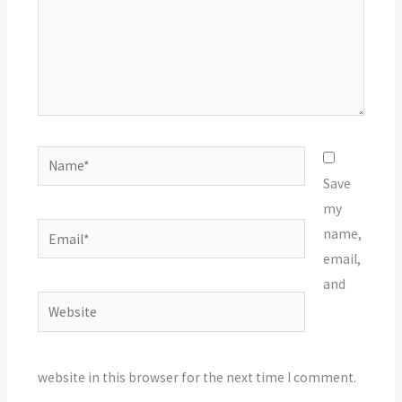
Name*
Save
my
Email*
name,
email,
and
Website
website in this browser for the next time I comment.