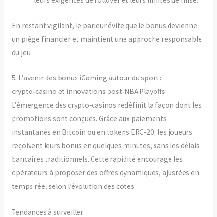
leurs exigences de rollover et leurs limites de mise.
En restant vigilant, le parieur évite que le bonus devienne
un piège financier et maintient une approche responsable
du jeu.
5. L’avenir des bonus iGaming autour du sport :
crypto‑casino et innovations post‑NBA Playoffs
L’émergence des crypto‑casinos redéfinit la façon dont les
promotions sont conçues. Grâce aux paiements
instantanés en Bitcoin ou en tokens ERC‑20, les joueurs
reçoivent leurs bonus en quelques minutes, sans les délais
bancaires traditionnels. Cette rapidité encourage les
opérateurs à proposer des offres dynamiques, ajustées en
temps réel selon l’évolution des cotes.
Tendances à surveiller