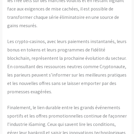
les free bets sur des marchés volatils et en restant vigilant
face aux exigences de mise cachées, il est possible de
transformer chaque série éliminatoire en une source de
gains mesurés.
Les crypto‑casinos, avec leurs paiements instantanés, leurs
bonus en tokens et leurs programmes de fidélité
blockchain, représentent la prochaine évolution du secteur.
En consultant des ressources neutres comme Cryptonaute,
les parieurs peuvent s’informer sur les meilleures pratiques
et les nouvelles offres sans se laisser emporter par des
promesses exagérées.
Finalement, le lien durable entre les grands événements
sportifs et les offres promotionnelles continue de façonner
l’industrie iGaming. Ceux qui savent lire les conditions,
gérer leur bankroll et saisir les innovations technologiques