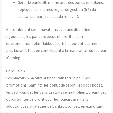
Gérer le bankroll : même avec des bonus en tokens,
appliquer les mêmes règles de gestion (5 % du
capital par pari, respect du rollover).
En combinant ces innovations avec une discipline
rigoureuse, les parieurs peuvent profiter d’un
environnement plus fluide, sécurisé et potentiellement
plus lucratif, tout en contribuant à la maturation du secteur
iGaming.
Conclusion
Les playoffs NBA offrent un terrain fertile pour les
promotions iGaming : les bonus de dépôt, les odds boost,
les cash‑back et les paris gratuits se multiplient, créant des
opportunités de profit pour les joueurs avertis. En
adoptant des stratégies de bankroll solides, en exploitant