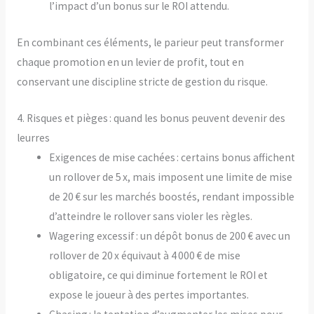
l’impact d’un bonus sur le ROI attendu.
En combinant ces éléments, le parieur peut transformer
chaque promotion en un levier de profit, tout en
conservant une discipline stricte de gestion du risque.
4. Risques et pièges : quand les bonus peuvent devenir des
leurres
Exigences de mise cachées : certains bonus affichent
un rollover de 5 x, mais imposent une limite de mise
de 20 € sur les marchés boostés, rendant impossible
d’atteindre le rollover sans violer les règles.
Wagering excessif : un dépôt bonus de 200 € avec un
rollover de 20 x équivaut à 4 000 € de mise
obligatoire, ce qui diminue fortement le ROI et
expose le joueur à des pertes importantes.