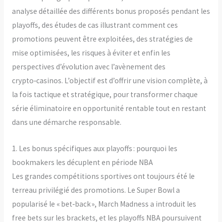
analyse détaillée des différents bonus proposés pendant les
playoffs, des études de cas illustrant comment ces
promotions peuvent être exploitées, des stratégies de
mise optimisées, les risques à éviter et enfin les
perspectives d’évolution avec l’avènement des
crypto‑casinos. L’objectif est d’offrir une vision complète, à
la fois tactique et stratégique, pour transformer chaque
série éliminatoire en opportunité rentable tout en restant
dans une démarche responsable.
1. Les bonus spécifiques aux playoffs : pourquoi les
bookmakers les décuplent en période NBA
Les grandes compétitions sportives ont toujours été le
terreau privilégié des promotions. Le Super Bowl a
popularisé le « bet‑back », March Madness a introduit les
free bets sur les brackets, et les playoffs NBA poursuivent