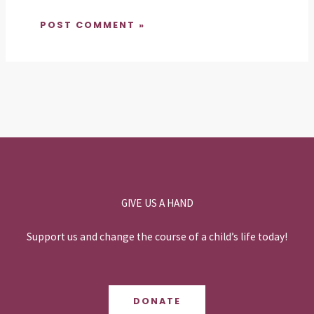
GIVE US A HAND
Support us and change the course of a child’s life today!
DONATE