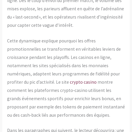
ligne. Dès le coup d’envoi du premier match, le volume des
mises explose, les parieurs affluent en quête de l’adrénaline
du « last‑second », et les opérateurs rivalisent d’ingéniosité
pour capter cette vague d’intérêt.
Cette dynamique explique pourquoi les offres
promotionnelles se transforment en véritables leviers de
croissance pendant les playoffs. Les casinos en ligne,
notamment les sites spécialisés dans les monnaies
numériques, adaptent leurs programmes de fidélité pour
profiter du pic d’activité. Le site
crypto casino
montre
comment les plateformes crypto‑casino utilisent les
grands événements sportifs pour enrichir leurs bonus, en
proposant par exemple des tokens de paiement instantané
ou des cash‑back liés aux performances des équipes.
Dans les paragraphes qui suivent, le lecteur découvrira : une