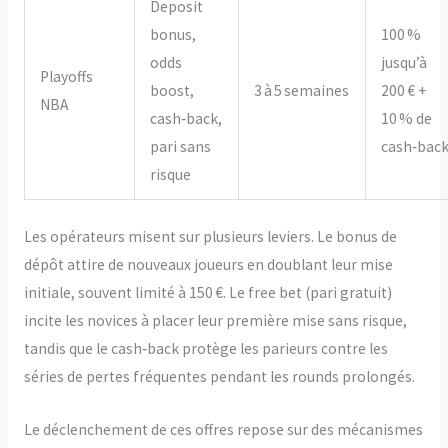
Deposit
bonus,
100 %
odds
jusqu’à
Playoffs
boost,
3 à 5 semaines
200 € +
NBA
cash‑back,
10 % de
pari sans
cash‑bac
risque
Les opérateurs misent sur plusieurs leviers. Le bonus de
dépôt attire de nouveaux joueurs en doublant leur mise
initiale, souvent limité à 150 €. Le free bet (pari gratuit)
incite les novices à placer leur première mise sans risque,
tandis que le cash‑back protège les parieurs contre les
séries de pertes fréquentes pendant les rounds prolongés.
Le déclenchement de ces offres repose sur des mécanismes