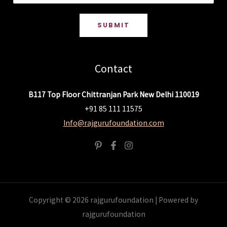
SUBMIT
Contact
B117 Top Floor Chittranjan Park New Delhi 110019
+91 85 111 11575
Info@rajgurufoundation.com
Copyright © 2026 rajgurufoundation | Powered by
rajgurufoundation