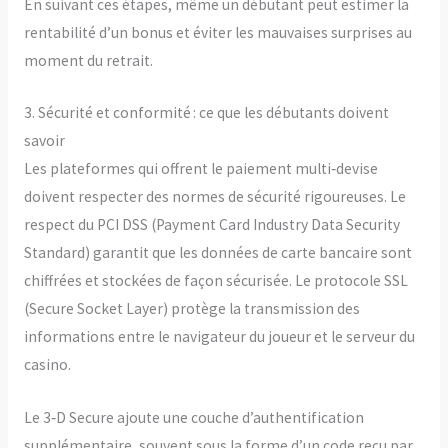
En suivant ces étapes, même un débutant peut estimer la
rentabilité d’un bonus et éviter les mauvaises surprises au
moment du retrait.
3. Sécurité et conformité : ce que les débutants doivent
savoir
Les plateformes qui offrent le paiement multi‑devise
doivent respecter des normes de sécurité rigoureuses. Le
respect du PCI DSS (Payment Card Industry Data Security
Standard) garantit que les données de carte bancaire sont
chiffrées et stockées de façon sécurisée. Le protocole SSL
(Secure Socket Layer) protège la transmission des
informations entre le navigateur du joueur et le serveur du
casino.
Le 3‑D Secure ajoute une couche d’authentification
supplémentaire, souvent sous la forme d’un code reçu par