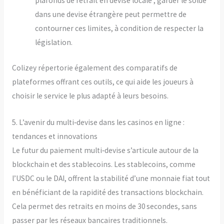
plafonds de retrait en devise locale ; garder le solde
dans une devise étrangère peut permettre de
contourner ces limites, à condition de respecter la
législation.
Colizey répertorie également des comparatifs de
plateformes offrant ces outils, ce qui aide les joueurs à
choisir le service le plus adapté à leurs besoins.
5. L’avenir du multi‑devise dans les casinos en ligne :
tendances et innovations
Le futur du paiement multi‑devise s’articule autour de la
blockchain et des stablecoins. Les stablecoins, comme
l’USDC ou le DAI, offrent la stabilité d’une monnaie fiat tout
en bénéficiant de la rapidité des transactions blockchain.
Cela permet des retraits en moins de 30 secondes, sans
passer par les réseaux bancaires traditionnels.