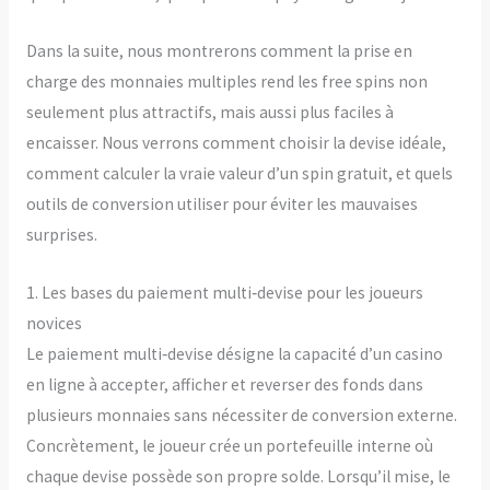
Dans la suite, nous montrerons comment la prise en
charge des monnaies multiples rend les free spins non
seulement plus attractifs, mais aussi plus faciles à
encaisser. Nous verrons comment choisir la devise idéale,
comment calculer la vraie valeur d’un spin gratuit, et quels
outils de conversion utiliser pour éviter les mauvaises
surprises.
1. Les bases du paiement multi‑devise pour les joueurs
novices
Le paiement multi‑devise désigne la capacité d’un casino
en ligne à accepter, afficher et reverser des fonds dans
plusieurs monnaies sans nécessiter de conversion externe.
Concrètement, le joueur crée un portefeuille interne où
chaque devise possède son propre solde. Lorsqu’il mise, le