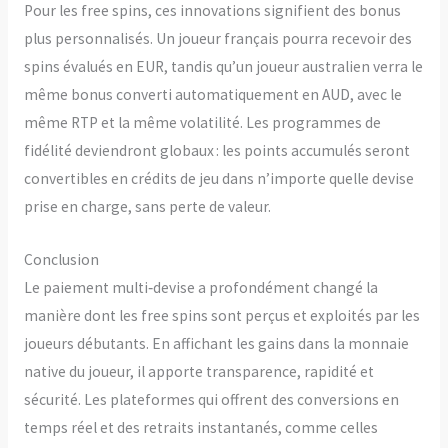
Pour les free spins, ces innovations signifient des bonus
plus personnalisés. Un joueur français pourra recevoir des
spins évalués en EUR, tandis qu’un joueur australien verra le
même bonus converti automatiquement en AUD, avec le
même RTP et la même volatilité. Les programmes de
fidélité deviendront globaux : les points accumulés seront
convertibles en crédits de jeu dans n’importe quelle devise
prise en charge, sans perte de valeur.
Conclusion
Le paiement multi‑devise a profondément changé la
manière dont les free spins sont perçus et exploités par les
joueurs débutants. En affichant les gains dans la monnaie
native du joueur, il apporte transparence, rapidité et
sécurité. Les plateformes qui offrent des conversions en
temps réel et des retraits instantanés, comme celles