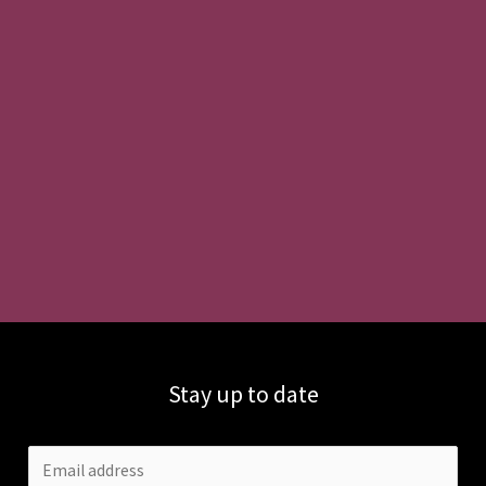
Stay up to date