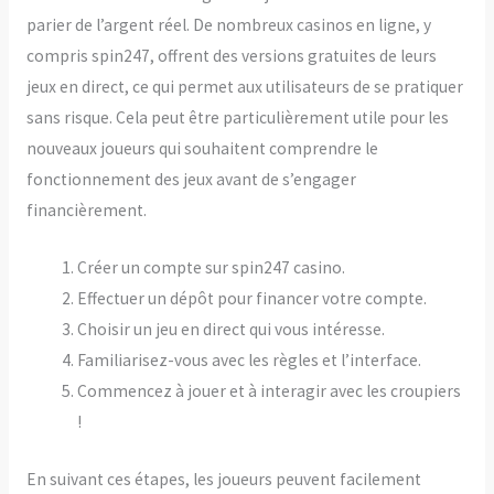
parier de l’argent réel. De nombreux casinos en ligne, y
compris spin247, offrent des versions gratuites de leurs
jeux en direct, ce qui permet aux utilisateurs de se pratiquer
sans risque. Cela peut être particulièrement utile pour les
nouveaux joueurs qui souhaitent comprendre le
fonctionnement des jeux avant de s’engager
financièrement.
Créer un compte sur spin247 casino.
Effectuer un dépôt pour financer votre compte.
Choisir un jeu en direct qui vous intéresse.
Familiarisez-vous avec les règles et l’interface.
Commencez à jouer et à interagir avec les croupiers
!
En suivant ces étapes, les joueurs peuvent facilement