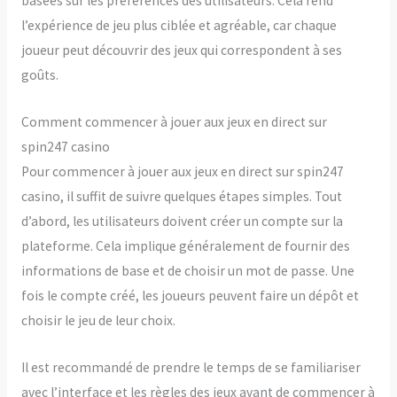
basées sur les préférences des utilisateurs. Cela rend
l’expérience de jeu plus ciblée et agréable, car chaque
joueur peut découvrir des jeux qui correspondent à ses
goûts.
Comment commencer à jouer aux jeux en direct sur
spin247 casino
Pour commencer à jouer aux jeux en direct sur spin247
casino, il suffit de suivre quelques étapes simples. Tout
d’abord, les utilisateurs doivent créer un compte sur la
plateforme. Cela implique généralement de fournir des
informations de base et de choisir un mot de passe. Une
fois le compte créé, les joueurs peuvent faire un dépôt et
choisir le jeu de leur choix.
Il est recommandé de prendre le temps de se familiariser
avec l’interface et les règles des jeux avant de commencer à