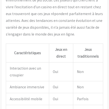
environnement de jeu social. Les joueurs qui cherchent à
vivre l’excitation d’un casino en direct tout en restant chez
eux trouveront que ces jeux répondent parfaitement à leurs
attentes. Avec des tendances en constante évolution et une
variété de jeux disponibles, il n’a jamais été aussi facile de
s’engager dans le monde des jeux en ligne.
Jeux en
Jeux
Caractéristiques
direct
traditionnels
Interaction avec un
Oui
Non
croupier
Ambiance immersive
Oui
Non
Accessibilité mobile
Oui
Parfois