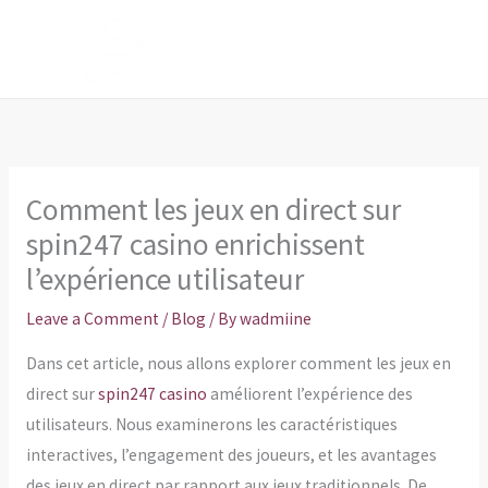
Skip
to
content
Comment les jeux en direct sur
spin247 casino enrichissent
l’expérience utilisateur
Leave a Comment
/
Blog
/ By
wadmiine
Dans cet article, nous allons explorer comment les jeux en
direct sur
spin247 casino
améliorent l’expérience des
utilisateurs. Nous examinerons les caractéristiques
interactives, l’engagement des joueurs, et les avantages
des jeux en direct par rapport aux jeux traditionnels. De