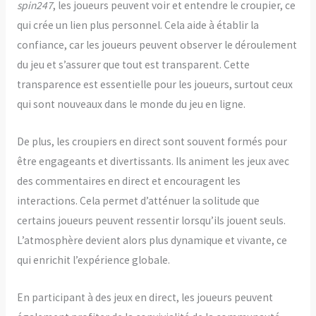
spin247
, les joueurs peuvent voir et entendre le croupier, ce
qui crée un lien plus personnel. Cela aide à établir la
confiance, car les joueurs peuvent observer le déroulement
du jeu et s’assurer que tout est transparent. Cette
transparence est essentielle pour les joueurs, surtout ceux
qui sont nouveaux dans le monde du jeu en ligne.
De plus, les croupiers en direct sont souvent formés pour
être engageants et divertissants. Ils animent les jeux avec
des commentaires en direct et encouragent les
interactions. Cela permet d’atténuer la solitude que
certains joueurs peuvent ressentir lorsqu’ils jouent seuls.
L’atmosphère devient alors plus dynamique et vivante, ce
qui enrichit l’expérience globale.
En participant à des jeux en direct, les joueurs peuvent