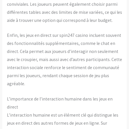
conviviales. Les joueurs peuvent également choisir parmi
différentes tables avec des limites de mise variées, ce qui les
aide à trouver une option qui correspond à leur budget.
Enfin, les jeux en direct sur spin247 casino incluent souvent
des fonctionnalités supplémentaires, comme le chat en
direct. Cela permet aux joueurs d’interagir non seulement
avec le croupier, mais aussi avec d’autres participants. Cette
interaction sociale renforce le sentiment de communauté
parmi les joueurs, rendant chaque session de jeu plus
agréable.
L’importance de l’interaction humaine dans les jeux en
direct
L’interaction humaine est un élément clé qui distingue les
jeux en direct des autres formes de jeux en ligne. Sur