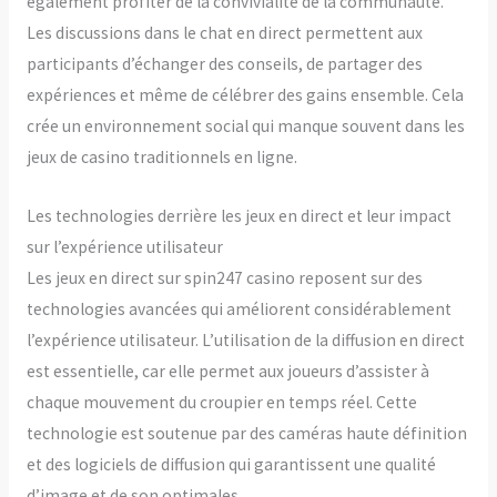
également profiter de la convivialité de la communauté.
Les discussions dans le chat en direct permettent aux
participants d’échanger des conseils, de partager des
expériences et même de célébrer des gains ensemble. Cela
crée un environnement social qui manque souvent dans les
jeux de casino traditionnels en ligne.
Les technologies derrière les jeux en direct et leur impact
sur l’expérience utilisateur
Les jeux en direct sur spin247 casino reposent sur des
technologies avancées qui améliorent considérablement
l’expérience utilisateur. L’utilisation de la diffusion en direct
est essentielle, car elle permet aux joueurs d’assister à
chaque mouvement du croupier en temps réel. Cette
technologie est soutenue par des caméras haute définition
et des logiciels de diffusion qui garantissent une qualité
d’image et de son optimales.