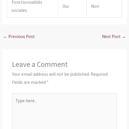
Fonctionnalités
Oui
Non
sociales
←
Previous Post
Next Post
→
Leave a Comment
Your email address will not be published.
Required
fields are marked
*
Type
here..