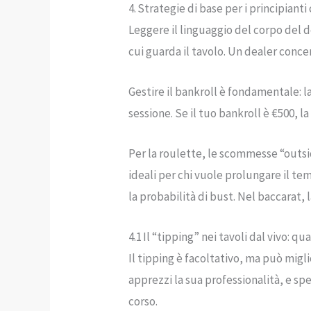
4. Strategie di base per i principianti
Leggere il linguaggio del corpo del d
cui guarda il tavolo. Un dealer conc
Gestire il bankroll è fondamentale: l
sessione. Se il tuo bankroll è €500, l
Per la roulette, le scommesse “outsid
ideali per chi vuole prolungare il te
la probabilità di bust. Nel baccarat, 
4.1 Il “tipping” nei tavoli dal vivo: q
Il tipping è facoltativo, ma può migl
apprezzi la sua professionalità, e sp
corso.