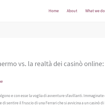
Home
About
What we do
rmo vs. la realtà dei casinò online: 
ne
lgono e con esse la voglia di avventure sfavillanti. Immaginate 
 di sentire il fruscio di una Ferrari che si avvicina a un casinò d