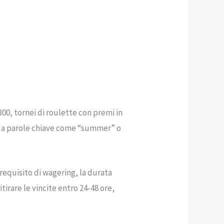
00, tornei di roulette con premi in
ti a parole chiave come “summer” o
 requisito di wagering, la durata
itirare le vincite entro 24‑48 ore,