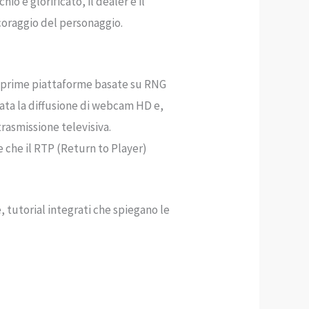
hio è glorificato, il dealer è il
l coraggio del personaggio.
le prime piattaforme basate su RNG
tata la diffusione di webcam HD e,
rasmissione televisiva.
e che il RTP (Return to Player)
e, tutorial integrati che spiegano le