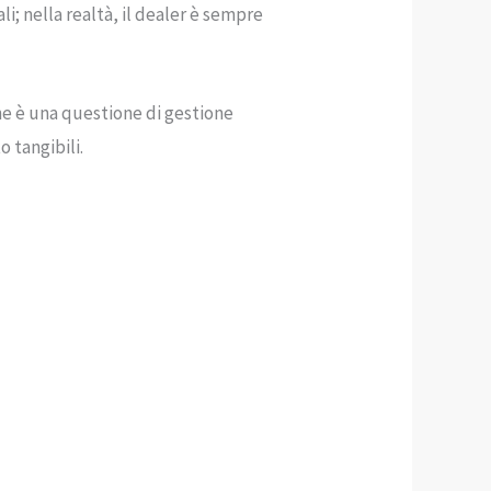
i; nella realtà, il dealer è sempre
ne è una questione di gestione
 tangibili.