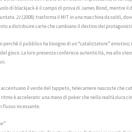
avolo di blackjack è il campo di prova di James Bond, mentre il d
puntata.
21
(2008) trasforma il MIT in una macchina da soldi, dov
o a distribuire carte che cambiano il destino dei protagonisti
i perché il pubblico ha bisogno di un “catalizzatore” emotivo; il
del gioco. La loro presenza conferisce autenticità, ma allo ste
ri.
che accentuano il verde del tappeto, telecamere nascoste che ca
 ritmo è accelerato: una mano di poker che nella realtà dura c
n flusso incessante.
oe”