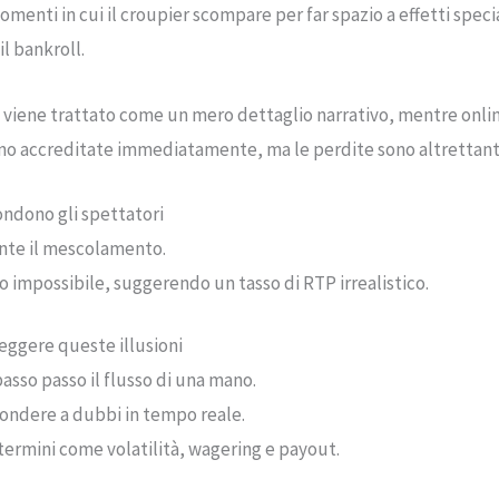
enti in cui il croupier scompare per far spazio a effetti special
l bankroll.
lm viene trattato come un mero dettaglio narrativo, mentre onli
gono accreditate immediatamente, ma le perdite sono altrettanto
fondono gli spettatori
nte il mescolamento.
 impossibile, suggerendo un tasso di RTP irrealistico.
reggere queste illusioni
asso passo il flusso di una mano.
spondere a dubbi in tempo reale.
termini come volatilità, wagering e payout.