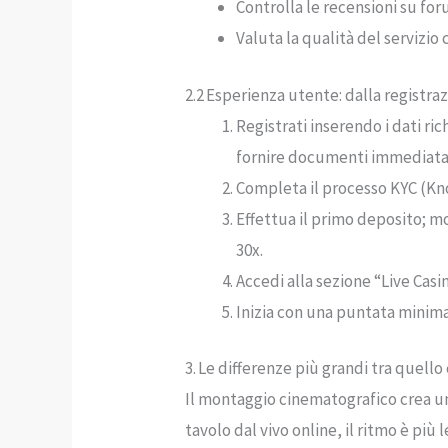
Controlla le recensioni su for
Valuta la qualità del servizio 
2.2 Esperienza utente: dalla registraz
Registrati inserendo i dati ric
fornire documenti immediat
Completa il processo KYC (Kn
Effettua il primo deposito; m
30x.
Accedi alla sezione “Live Casi
Inizia con una puntata minima
3. Le differenze più grandi tra quell
Il montaggio cinematografico crea un r
tavolo dal vivo online, il ritmo è più