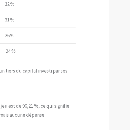
32 %
31 %
26 %
24 %
 tiers du capital investi par ses
eu est de 96,21 %, ce qui signifie
e mais aucune dépense