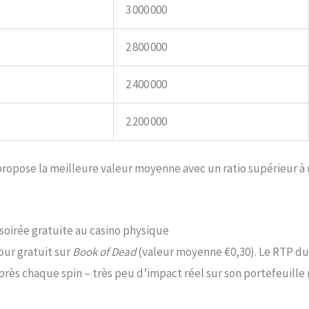
3 000 000
2 800 000
2 400 000
2 200 000
opose la meilleure valeur moyenne avec un ratio supérieur à un
 soirée gratuite au casino physique
our gratuit sur
Book of Dead
(valeur moyenne €0,30). Le RTP du j
près chaque spin – très peu d’impact réel sur son portefeuill