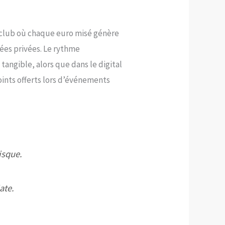
 club où chaque euro misé génère
rées privées. Le rythme
tangible, alors que dans le digital
ints offerts lors d’événements
isque.
ate.