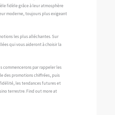
tèle fidèle grâce à leur atmosphère
ueur moderne, toujours plus exigeant
otions les plus alléchantes. Sur
lées qui vous aideront à choisir la
ous commencerons par rappeler les
lle des promotions chiffrées, puis
fidélité, les tendances futures et
sino terrestre. Find out more at