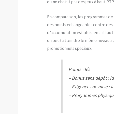
ou ne choisit pas des jeux à haut RTP
En comparaison, les programmes de f
des points échangeables contre des r
d’accumulation est plus lent : il fau
on peut atteindre le même niveau ap
promotionnels spéciaux.
Points clés
– Bonus sans dépôt : i
– Exigences de mise : fa
– Programmes physiques