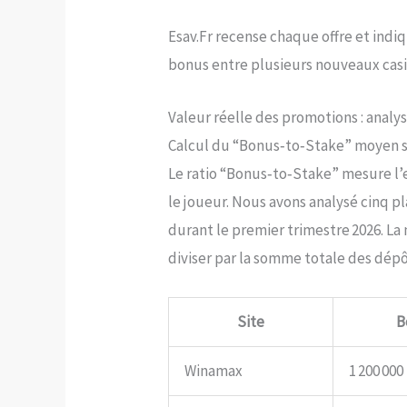
Esav.Fr recense chaque offre et indi
bonus entre plusieurs nouveaux casi
Valeur réelle des promotions : analys
Calcul du “Bonus‑to‑Stake” moyen sur
Le ratio “Bonus‑to‑Stake” mesure l’
le joueur. Nous avons analysé cinq p
durant le premier trimestre 2026. La
diviser par la somme totale des dép
Site
B
Winamax
1 200 000