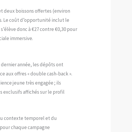
et deux boissons offertes (environ
. Le coût d’opportunité inclut le
 s’élève donc à €27 contre €0,30 pour
ciale immersive.
 dernier année, les dépôts ont
e aux offres « double cash‑back ».
ience jeune très engagée ; ils
xclusifs affichés sur le profil
du contexte temporel et du
Fr pour chaque campagne