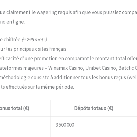
que clairement le wagering requis afin que vous puissiez compa
no en ligne.
e chiffrée
(≈ 295 mots)
 les principaux sites français
efficacité d’une promotion en comparant le montant total offe
lateformes majeures – Winamax Casino, Unibet Casino, Betclic 
 méthodologie consiste à additionner tous les bonus reçus (we
ôts effectués sur la même période.
onus total (€)
Dépôts totaux (€)
3 500 000