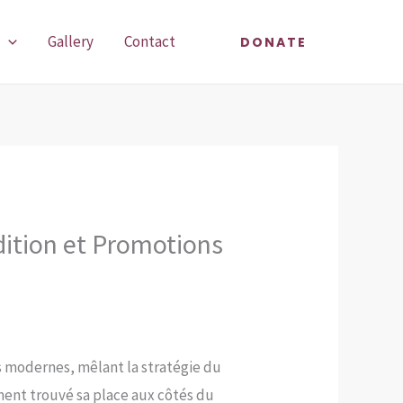
Gallery
Contact
DONATE
dition et Promotions
s modernes, mêlant la stratégie du
dement trouvé sa place aux côtés du