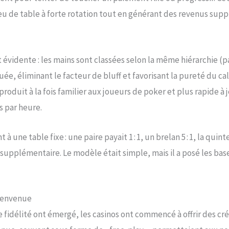
 jeu de table à forte rotation tout en générant des revenus sup
 évidente : les mains sont classées selon la même hiérarchie (pa
e, éliminant le facteur de bluff et favorisant la pureté du ca
roduit à la fois familier aux joueurs de poker et plus rapide à
 par heure.
 une table fixe : une paire payait 1 : 1, un brelan 5 : 1, la quinte
ri supplémentaire. Le modèle était simple, mais il a posé les b
Bienvenue
idélité ont émergé, les casinos ont commencé à offrir des cré