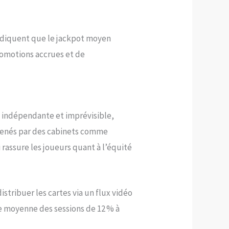
indiquent que le jackpot moyen
promotions accrues et de
 indépendante et imprévisible,
 menés par des cabinets comme
 rassure les joueurs quant à l’équité
stribuer les cartes via un flux vidéo
ée moyenne des sessions de 12 % à