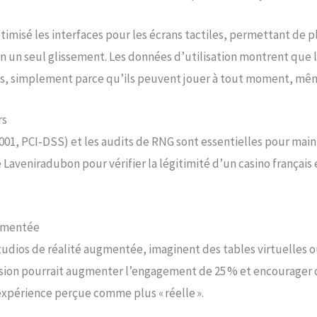
imisé les interfaces pour les écrans tactiles, permettant de p
 un seul glissement. Les données d’utilisation montrent que 
s, simplement parce qu’ils peuvent jouer à tout moment, mêm
rs
7001, PCI‑DSS) et les audits de RNG sont essentielles pour main
aveniradubon pour vérifier la légitimité d’un casino français e
ugmentée
tudios de réalité augmentée, imaginent des tables virtuelles où
ion pourrait augmenter l’engagement de 25 % et encourager 
 expérience perçue comme plus « réelle ».