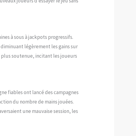
uveaux joueurs d’essayer le jeu sans
nes à sous à jackpots progressifs.
n diminuant légèrement les gains sur
n plus soutenue, incitant les joueurs
igne fiables ont lancé des campagnes
onction du nombre de mains jouées.
aversaient une mauvaise session, les