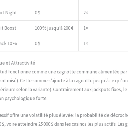
ot Night
0 $
2×
it Boost
100 % jusqu’à 200 €
1×
ack 10 %
0 $
1×
ue et Attractivité
 Stud fonctionne comme une cagnotte commune alimentée par u
t misé). Cette somme s’ajoute à la cagnotte jusqu’à ce qu’un
érieure selon la variante). Contrairement aux jackpots fixes, 
on psychologique forte.
sif offre une volatilité plus élevée : la probabilité de décroche
, voire atteindre 25 000 $ dans les casinos les plus actifs. Les 