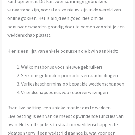
kunt opnemen. Dit kan voor sommige gebruikers
verwarrend zijn, vooral als ze nieuw zijn in de wereld van
online gokken. Het is altijd een goed idee om de
bonusvoorwaarden grondig door te nemen voordat je een
weddenschap plaatst.
Hier is een lijst van enkele bonussen die bwin aanbiedt:
Welkomstbonus voor nieuwe gebruikers
Seizoensgebonden promoties en aanbiedingen
Verliesbescherming op bepaalde weddenschappen
Vriendschapsbonus voor doorverwijzingen
Bwin live betting: een unieke manier om te wedden
Live betting is een van de meest opwindende functies van
bwin. Het stelt spelers in staat om weddenschappen te
plaatsen terwijl een wedstrijd gaande is, wat voor een