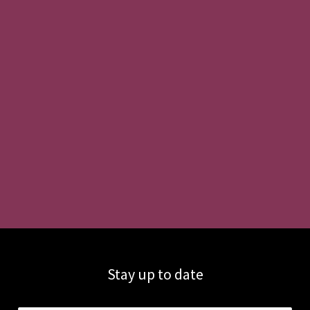
Stay up to date