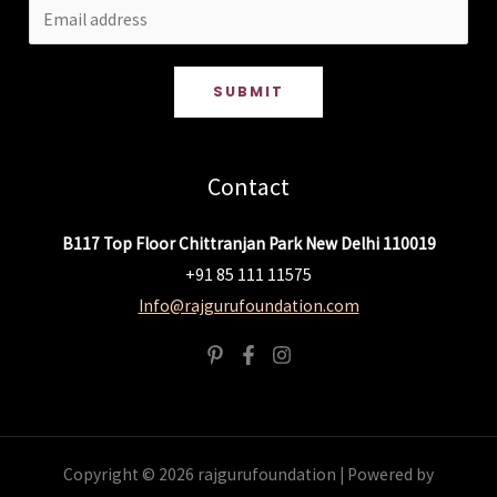
SUBMIT
Contact
B117 Top Floor Chittranjan Park New Delhi 110019
+91 85 111 11575
Info@rajgurufoundation.com
Copyright © 2026 rajgurufoundation | Powered by