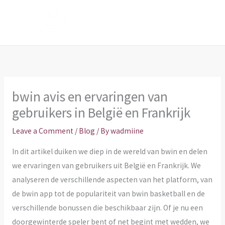
Skip
to
content
bwin avis en ervaringen van
gebruikers in België en Frankrijk
Leave a Comment
/
Blog
/ By
wadmiine
In dit artikel duiken we diep in de wereld van bwin en delen
we ervaringen van gebruikers uit België en Frankrijk. We
analyseren de verschillende aspecten van het platform, van
de bwin app tot de populariteit van bwin basketball en de
verschillende bonussen die beschikbaar zijn. Of je nu een
doorgewinterde speler bent of net begint met wedden, we