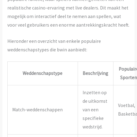
realistische casino-ervaring met live dealers. Dit maakt het
mogelijk om interactief deel te nemen aan spellen, wat
voor veel gebruikers een enorme aantrekkingskracht heeft.
Hieronder een overzicht van enkele populaire
weddenschapstypes die bwin aanbiedt:
Populair
Weddenschapstype
Beschrijving
Sporten
Inzetten op
de uitkomst
Voetbal,
Match-weddenschappen
van een
Basketba
specifieke
wedstrijd.