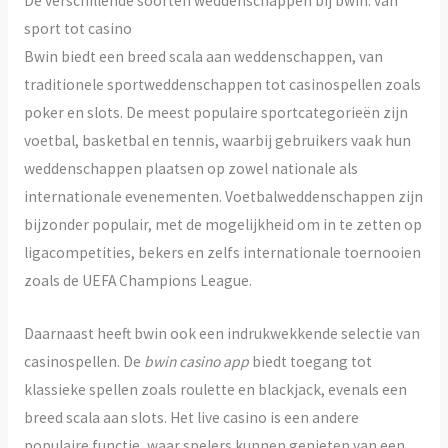
De verschillende soorten weddenschappen bij bwin: van
sport tot casino
Bwin biedt een breed scala aan weddenschappen, van
traditionele sportweddenschappen tot casinospellen zoals
poker en slots. De meest populaire sportcategorieën zijn
voetbal, basketbal en tennis, waarbij gebruikers vaak hun
weddenschappen plaatsen op zowel nationale als
internationale evenementen. Voetbalweddenschappen zijn
bijzonder populair, met de mogelijkheid om in te zetten op
ligacompetities, bekers en zelfs internationale toernooien
zoals de UEFA Champions League.
Daarnaast heeft bwin ook een indrukwekkende selectie van
casinospellen. De
bwin casino app
biedt toegang tot
klassieke spellen zoals roulette en blackjack, evenals een
breed scala aan slots. Het live casino is een andere
populaire functie, waar spelers kunnen genieten van een