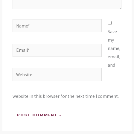
Name*
Save
my
Email*
name,
email,
and
Website
website in this browser for the next time I comment.