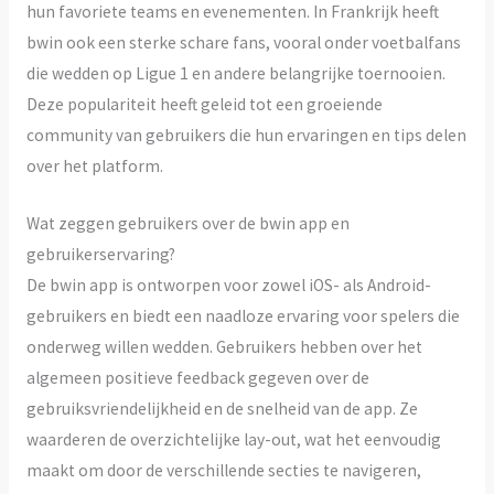
hun favoriete teams en evenementen. In Frankrijk heeft
bwin ook een sterke schare fans, vooral onder voetbalfans
die wedden op Ligue 1 en andere belangrijke toernooien.
Deze populariteit heeft geleid tot een groeiende
community van gebruikers die hun ervaringen en tips delen
over het platform.
Wat zeggen gebruikers over de bwin app en
gebruikerservaring?
De bwin app is ontworpen voor zowel iOS- als Android-
gebruikers en biedt een naadloze ervaring voor spelers die
onderweg willen wedden. Gebruikers hebben over het
algemeen positieve feedback gegeven over de
gebruiksvriendelijkheid en de snelheid van de app. Ze
waarderen de overzichtelijke lay-out, wat het eenvoudig
maakt om door de verschillende secties te navigeren,