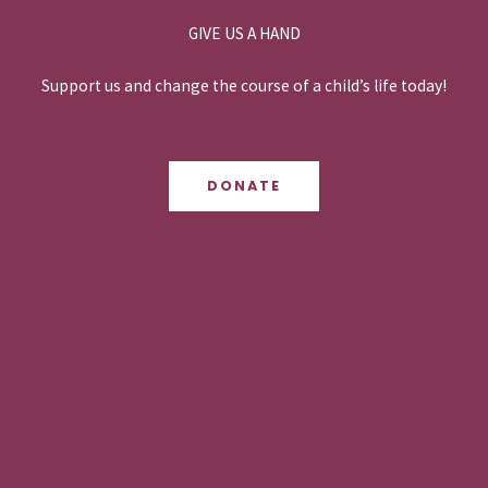
GIVE US A HAND
Support us and change the course of a child’s life today!
DONATE