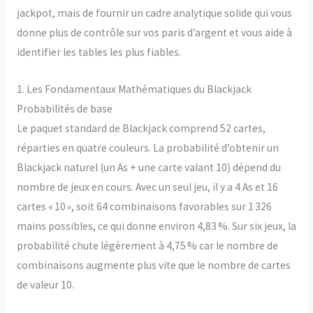
jackpot, mais de fournir un cadre analytique solide qui vous
donne plus de contrôle sur vos paris d’argent et vous aide à
identifier les tables les plus fiables.
1. Les Fondamentaux Mathématiques du Blackjack
Probabilités de base
Le paquet standard de Blackjack comprend 52 cartes,
réparties en quatre couleurs. La probabilité d’obtenir un
Blackjack naturel (un As + une carte valant 10) dépend du
nombre de jeux en cours. Avec un seul jeu, il y a 4 As et 16
cartes « 10 », soit 64 combinaisons favorables sur 1 326
mains possibles, ce qui donne environ 4,83 %. Sur six jeux, la
probabilité chute légèrement à 4,75 % car le nombre de
combinaisons augmente plus vite que le nombre de cartes
de valeur 10.