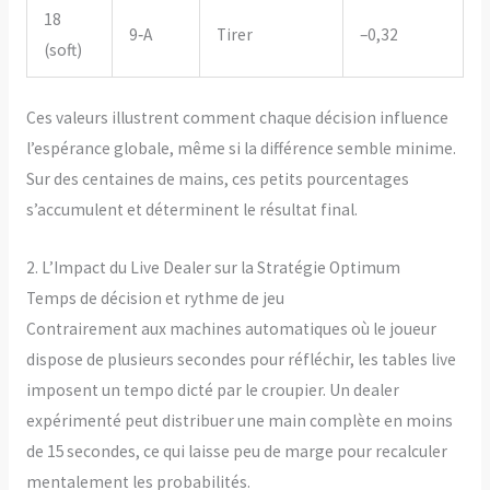
18
9‑A
Tirer
–0,32
(soft)
Ces valeurs illustrent comment chaque décision influence
l’espérance globale, même si la différence semble minime.
Sur des centaines de mains, ces petits pourcentages
s’accumulent et déterminent le résultat final.
2. L’Impact du Live Dealer sur la Stratégie Optimum
Temps de décision et rythme de jeu
Contrairement aux machines automatiques où le joueur
dispose de plusieurs secondes pour réfléchir, les tables live
imposent un tempo dicté par le croupier. Un dealer
expérimenté peut distribuer une main complète en moins
de 15 secondes, ce qui laisse peu de marge pour recalculer
mentalement les probabilités.