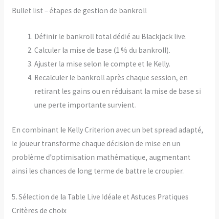
Bullet list – étapes de gestion de bankroll
Définir le bankroll total dédié au Blackjack live.
Calculer la mise de base (1 % du bankroll).
Ajuster la mise selon le compte et le Kelly.
Recalculer le bankroll après chaque session, en
retirant les gains ou en réduisant la mise de base si
une perte importante survient.
En combinant le Kelly Criterion avec un bet spread adapté,
le joueur transforme chaque décision de mise en un
problème d’optimisation mathématique, augmentant
ainsi les chances de long terme de battre le croupier.
5. Sélection de la Table Live Idéale et Astuces Pratiques
Critères de choix