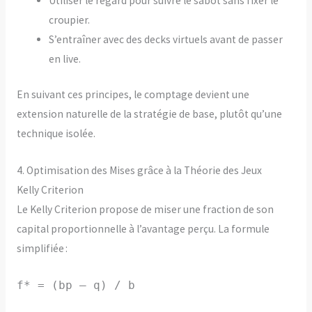
Utiliser le regard pour suivre le sabot sans fixer le
croupier.
S’entraîner avec des decks virtuels avant de passer
en live.
En suivant ces principes, le comptage devient une
extension naturelle de la stratégie de base, plutôt qu’une
technique isolée.
4. Optimisation des Mises grâce à la Théorie des Jeux
Kelly Criterion
Le Kelly Criterion propose de miser une fraction de son
capital proportionnelle à l’avantage perçu. La formule
simplifiée :
f* = (bp – q) / b