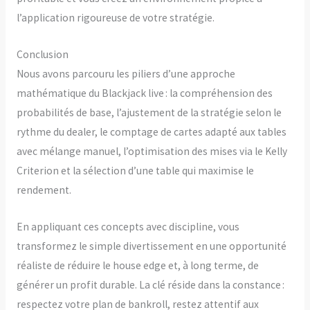
l’application rigoureuse de votre stratégie.
Conclusion
Nous avons parcouru les piliers d’une approche
mathématique du Blackjack live : la compréhension des
probabilités de base, l’ajustement de la stratégie selon le
rythme du dealer, le comptage de cartes adapté aux tables
avec mélange manuel, l’optimisation des mises via le Kelly
Criterion et la sélection d’une table qui maximise le
rendement.
En appliquant ces concepts avec discipline, vous
transformez le simple divertissement en une opportunité
réaliste de réduire le house edge et, à long terme, de
générer un profit durable. La clé réside dans la constance :
respectez votre plan de bankroll, restez attentif aux