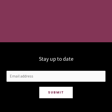
Stay up to date
SUBMIT