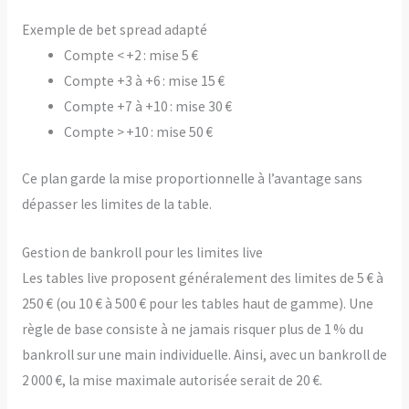
Exemple de bet spread adapté
Compte < +2 : mise 5 €
Compte +3 à +6 : mise 15 €
Compte +7 à +10 : mise 30 €
Compte > +10 : mise 50 €
Ce plan garde la mise proportionnelle à l’avantage sans
dépasser les limites de la table.
Gestion de bankroll pour les limites live
Les tables live proposent généralement des limites de 5 € à
250 € (ou 10 € à 500 € pour les tables haut de gamme). Une
règle de base consiste à ne jamais risquer plus de 1 % du
bankroll sur une main individuelle. Ainsi, avec un bankroll de
2 000 €, la mise maximale autorisée serait de 20 €.