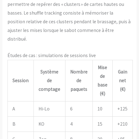
permettre de repérer des « clusters » de cartes hautes ou
basses. Le shuffle tracking consiste à mémoriser la
position relative de ces clusters pendant le brassage, puis à
ajuster les mises lorsque le sabot commence à être
distribué.
Études de cas : simulations de sessions live
Mise
Système
Nombre
Gain
de
Session
de
de
net
base
comptage
paquets
(€)
(€)
A
Hi‑Lo
6
10
+125
B
KO
4
15
+210