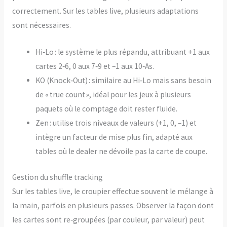
correctement. Sur les tables live, plusieurs adaptations
sont nécessaires.
Hi‑Lo : le système le plus répandu, attribuant +1 aux
cartes 2‑6, 0 aux 7‑9 et –1 aux 10‑As.
KO (Knock‑Out) : similaire au Hi‑Lo mais sans besoin
de « true count », idéal pour les jeux à plusieurs
paquets où le comptage doit rester fluide.
Zen : utilise trois niveaux de valeurs (+1, 0, –1) et
intègre un facteur de mise plus fin, adapté aux
tables où le dealer ne dévoile pas la carte de coupe.
Gestion du shuffle tracking
Sur les tables live, le croupier effectue souvent le mélange à
la main, parfois en plusieurs passes. Observer la façon dont
les cartes sont re‑groupées (par couleur, par valeur) peut