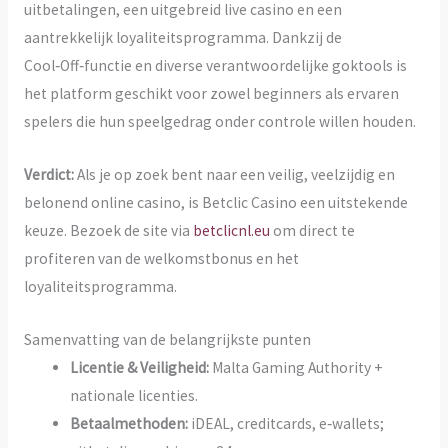
uitbetalingen, een uitgebreid live casino en een
aantrekkelijk loyaliteitsprogramma. Dankzij de
Cool‑Off‑functie en diverse verantwoordelijke goktools is
het platform geschikt voor zowel beginners als ervaren
spelers die hun speelgedrag onder controle willen houden.
Verdict:
Als je op zoek bent naar een veilig, veelzijdig en
belonend online casino, is Betclic Casino een uitstekende
keuze. Bezoek de site via
betclicnl.eu
om direct te
profiteren van de welkomstbonus en het
loyaliteitsprogramma.
Samenvatting van de belangrijkste punten
Licentie & Veiligheid:
Malta Gaming Authority +
nationale licenties.
Betaalmethoden:
iDEAL, creditcards, e‑wallets;