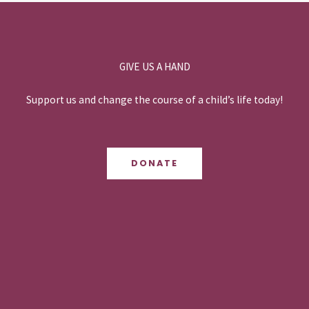
GIVE US A HAND
Support us and change the course of a child’s life today!
DONATE