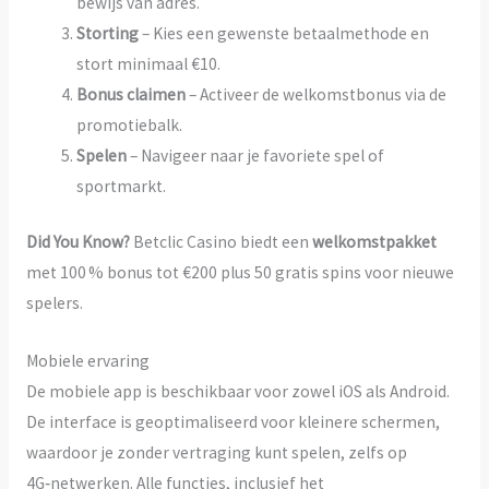
bewijs van adres.
Storting
– Kies een gewenste betaalmethode en
stort minimaal €10.
Bonus claimen
– Activeer de welkomstbonus via de
promotiebalk.
Spelen
– Navigeer naar je favoriete spel of
sportmarkt.
Did You Know?
Betclic Casino biedt een
welkomstpakket
met 100 % bonus tot €200 plus 50 gratis spins voor nieuwe
spelers.
Mobiele ervaring
De mobiele app is beschikbaar voor zowel iOS als Android.
De interface is geoptimaliseerd voor kleinere schermen,
waardoor je zonder vertraging kunt spelen, zelfs op
4G‑netwerken. Alle functies, inclusief het