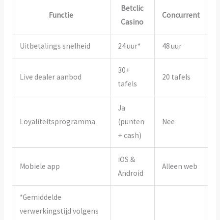
Betclic
Functie
Concurrent
Casino
Uitbetalings snelheid
24 uur*
48 uur
30+
Live dealer aanbod
20 tafels
tafels
Ja
Loyaliteitsprogramma
(punten
Nee
+ cash)
iOS &
Mobiele app
Alleen web
Android
*Gemiddelde
verwerkingstijd volgens