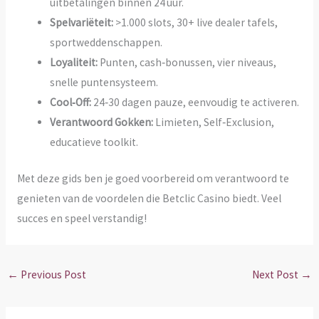
uitbetalingen binnen 24 uur.
Spelvariëteit:
>1.000 slots, 30+ live dealer tafels,
sportweddenschappen.
Loyaliteit:
Punten, cash‑bonussen, vier niveaus,
snelle puntensysteem.
Cool‑Off:
24‑30 dagen pauze, eenvoudig te activeren.
Verantwoord Gokken:
Limieten, Self‑Exclusion,
educatieve toolkit.
Met deze gids ben je goed voorbereid om verantwoord te
genieten van de voordelen die Betclic Casino biedt. Veel
succes en speel verstandig!
←
Previous Post
Next Post
→