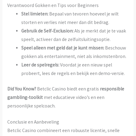
Verantwoord Gokken en Tips voor Beginners
Stel limieten:
Bepaal van tevoren hoeveel je wilt
storten en verlies niet meer dan dit bedrag.
Gebruik de Self‑Exclusion:
Als je merkt dat je te vaak
speelt, activeer dan de zelfuitsluitingsoptie.
Speel alleen met geld dat je kunt missen:
Beschouw
gokken als entertainment, niet als inkomstenbron.
Leer de spelregels:
Voordat je een nieuw spel
probeert, lees de regels en bekijk een demo‑versie.
Did You Know?
Betclic Casino biedt een gratis
responsible
gambling‑toolkit
met educatieve video’s en een
persoonlijke spelcoach.
Conclusie en Aanbeveling
Betclic Casino combineert een robuuste licentie, snelle