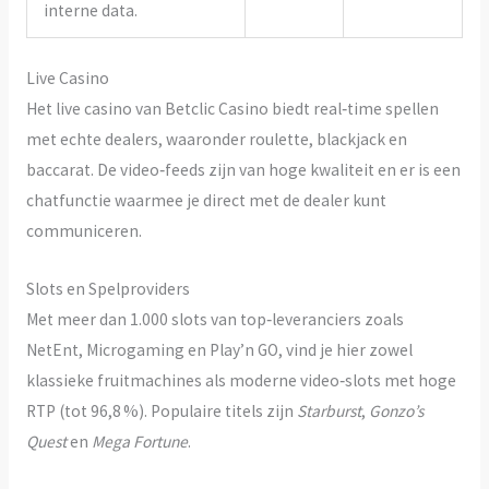
interne data.
Live Casino
Het live casino van Betclic Casino biedt real‑time spellen
met echte dealers, waaronder roulette, blackjack en
baccarat. De video‑feeds zijn van hoge kwaliteit en er is een
chatfunctie waarmee je direct met de dealer kunt
communiceren.
Slots en Spelproviders
Met meer dan 1.000 slots van top‑leveranciers zoals
NetEnt, Microgaming en Play’n GO, vind je hier zowel
klassieke fruitmachines als moderne video‑slots met hoge
RTP (tot 96,8 %). Populaire titels zijn
Starburst
,
Gonzo’s
Quest
en
Mega Fortune
.