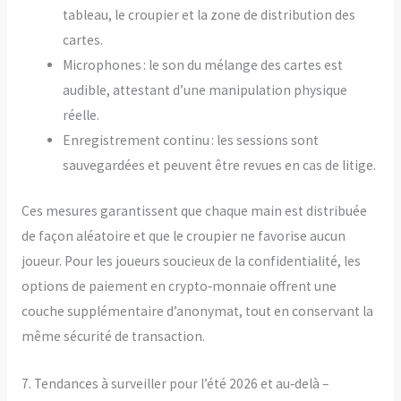
tableau, le croupier et la zone de distribution des
cartes.
Microphones : le son du mélange des cartes est
audible, attestant d’une manipulation physique
réelle.
Enregistrement continu : les sessions sont
sauvegardées et peuvent être revues en cas de litige.
Ces mesures garantissent que chaque main est distribuée
de façon aléatoire et que le croupier ne favorise aucun
joueur. Pour les joueurs soucieux de la confidentialité, les
options de paiement en crypto‑monnaie offrent une
couche supplémentaire d’anonymat, tout en conservant la
même sécurité de transaction.
7. Tendances à surveiller pour l’été 2026 et au‑delà –