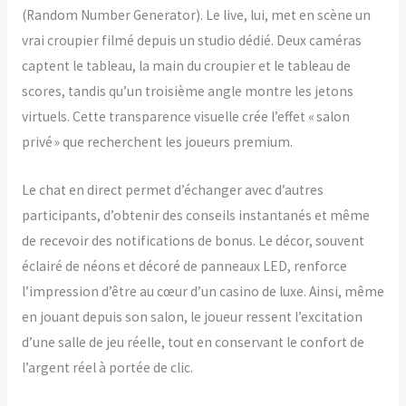
(Random Number Generator). Le live, lui, met en scène un
vrai croupier filmé depuis un studio dédié. Deux caméras
captent le tableau, la main du croupier et le tableau de
scores, tandis qu’un troisième angle montre les jetons
virtuels. Cette transparence visuelle crée l’effet « salon
privé » que recherchent les joueurs premium.
Le chat en direct permet d’échanger avec d’autres
participants, d’obtenir des conseils instantanés et même
de recevoir des notifications de bonus. Le décor, souvent
éclairé de néons et décoré de panneaux LED, renforce
l’impression d’être au cœur d’un casino de luxe. Ainsi, même
en jouant depuis son salon, le joueur ressent l’excitation
d’une salle de jeu réelle, tout en conservant le confort de
l’argent réel à portée de clic.