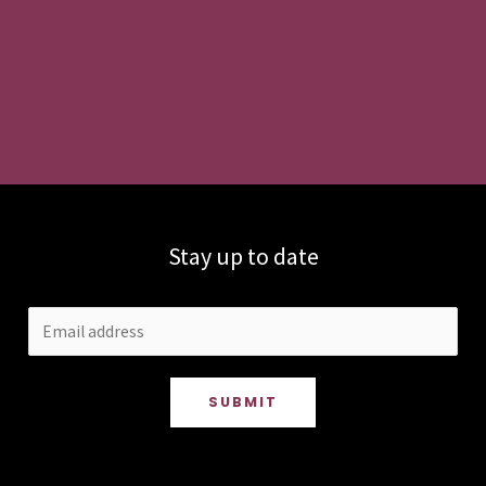
Stay up to date
SUBMIT