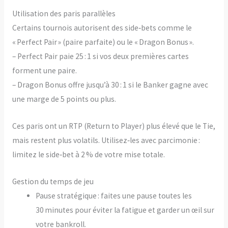
Utilisation des paris parallèles
Certains tournois autorisent des side‑bets comme le
« Perfect Pair » (paire parfaite) ou le « Dragon Bonus ».
– Perfect Pair paie 25 : 1 si vos deux premières cartes
forment une paire.
– Dragon Bonus offre jusqu’à 30 : 1 si le Banker gagne avec
une marge de 5 points ou plus.
Ces paris ont un RTP (Return to Player) plus élevé que le Tie,
mais restent plus volatils. Utilisez‑les avec parcimonie :
limitez le side‑bet à 2 % de votre mise totale.
Gestion du temps de jeu
Pause stratégique : faites une pause toutes les
30 minutes pour éviter la fatigue et garder un œil sur
votre bankroll.