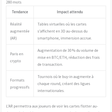
280 mots
Tendance
Impact attendu
Réalité
Tables virtuelles où les cartes
augmentée
s’affichent en 3D au-dessus du
(AR)
smartphone, immersion accrue.
Augmentation de 30 % du volume de
Paris en
mise en BTC/ETH, réduction des frais
crypto
de transaction.
Tournois où le buy‑in augmente à
Formats
chaque round, créant des ligues
progressifs
internationales.
L’AR permettra aux joueurs de voir les cartes flotter au-