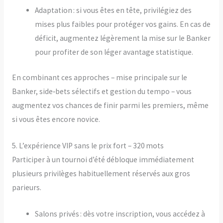
Adaptation : si vous êtes en tête, privilégiez des
mises plus faibles pour protéger vos gains. En cas de
déficit, augmentez légèrement la mise sur le Banker
pour profiter de son léger avantage statistique.
En combinant ces approches – mise principale sur le
Banker, side‑bets sélectifs et gestion du tempo – vous
augmentez vos chances de finir parmi les premiers, même
si vous êtes encore novice.
5. L’expérience VIP sans le prix fort – 320 mots
Participer à un tournoi d’été débloque immédiatement
plusieurs privilèges habituellement réservés aux gros
parieurs.
Salons privés : dès votre inscription, vous accédez à