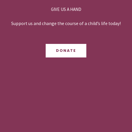
GIVE US A HAND
Support us and change the course of a child’s life today!
DONATE