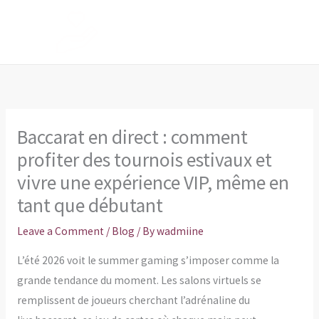
Skip
to
content
Baccarat en direct : comment
profiter des tournois estivaux et
vivre une expérience VIP, même en
tant que débutant
Leave a Comment
/
Blog
/ By
wadmiine
L’été 2026 voit le summer gaming s’imposer comme la
grande tendance du moment. Les salons virtuels se
remplissent de joueurs cherchant l’adrénaline du