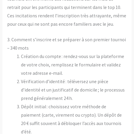
retrait pour les participants qui terminent dans le top 10.
Ces incitations rendent l’inscription très attrayante, même
pour ceux qui ne sont pas encore familiers avec le jeu.
3. Comment s’inscrire et se préparer à son premier tournoi
– 340 mots
Création du compte : rendez‑vous sur la plateforme
de votre choix, remplissez le formulaire et validez
votre adresse e‑mail.
Vérification d’identité : téléversez une pièce
d’identité et un justificatif de domicile ; le processus
prend généralement 24 h.
Dépôt initial : choisissez votre méthode de
paiement (carte, virement ou crypto). Un dépôt de
20 € suffit souvent à débloquer l’accès aux tournois
d’été.