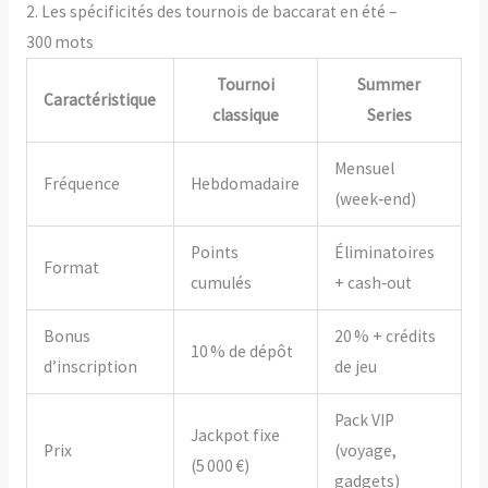
2. Les spécificités des tournois de baccarat en été –
300 mots
Tournoi
Summer
Caractéristique
classique
Series
Mensuel
Fréquence
Hebdomadaire
(week‑end)
Points
Éliminatoires
Format
cumulés
+ cash‑out
Bonus
20 % + crédits
10 % de dépôt
d’inscription
de jeu
Pack VIP
Jackpot fixe
Prix
(voyage,
(5 000 €)
gadgets)