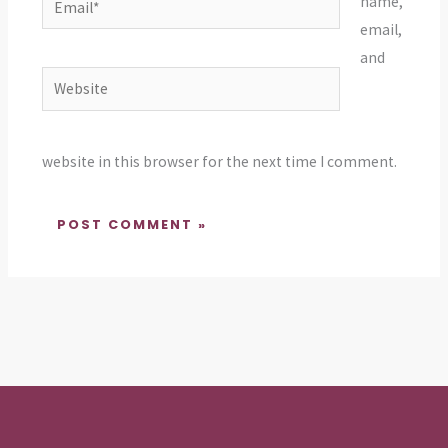
name,
email,
and
Website
website in this browser for the next time I comment.