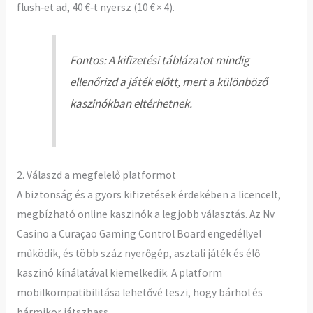
flush‑et ad, 40 €‑t nyersz (10 € × 4).
Fontos: A kifizetési táblázatot mindig
ellenőrizd a játék előtt, mert a különböző
kaszinókban eltérhetnek.
2. Válaszd a megfelelő platformot
A biztonság és a gyors kifizetések érdekében a licencelt,
megbízható online kaszinók a legjobb választás. Az Nv
Casino a Curaçao Gaming Control Board engedéllyel
működik, és több száz nyerőgép, asztali játék és élő
kaszinó kínálatával kiemelkedik. A platform
mobilkompatibilitása lehetővé teszi, hogy bárhol és
bármikor játszhass.