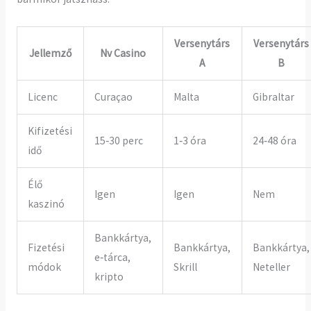
Versenytárs
Versenytárs
Jellemző
Nv Casino
A
B
Licenc
Curaçao
Malta
Gibraltar
Kifizetési
15‑30 perc
1‑3 óra
24‑48 óra
idő
Élő
Igen
Igen
Nem
kaszinó
Bankkártya,
Fizetési
Bankkártya,
Bankkártya,
e‑tárca,
módok
Skrill
Neteller
kripto