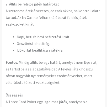
7. Állíts be felelős játék határokat
A szerencsejáték élvezetes, de csak akkor, ha kontroll alatt
tartod. Az Nv Casino felhasználóbarát felelős játék
eszközöket kínál:
Napi, heti és havi befizetési limit.
Önszűrési lehetőség.
Időkorlát beállítása a játékra.
Fontos:
Mindig állíts be egy határt, amelyet nem lépsz át,
és tartsd be a saját szabályaidat. A felelős játék hosszú
távon nagyobb nyereményeket eredményezhet, mert
elkerülöd a túlzott veszteségeket.
Összegzés
A Three Card Poker egy izgalmas játék, amelyben a