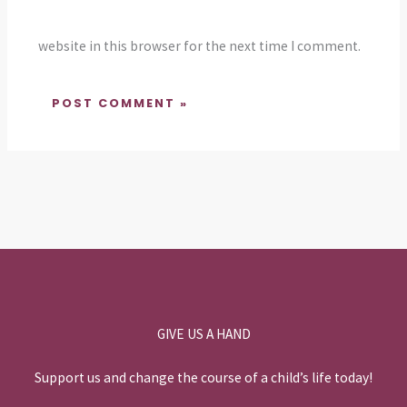
website in this browser for the next time I comment.
GIVE US A HAND
Support us and change the course of a child’s life today!