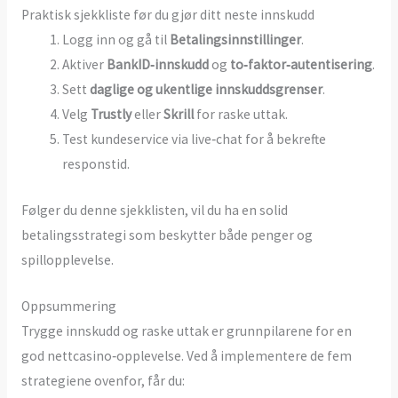
Praktisk sjekkliste før du gjør ditt neste innskudd
Logg inn og gå til
Betalingsinnstillinger
.
Aktiver
BankID‑innskudd
og
to‑faktor‑autentisering
.
Sett
daglige og ukentlige innskuddsgrenser
.
Velg
Trustly
eller
Skrill
for raske uttak.
Test kundeservice via live‑chat for å bekrefte
responstid.
Følger du denne sjekklisten, vil du ha en solid
betalingsstrategi som beskytter både penger og
spillopplevelse.
Oppsummering
Trygge innskudd og raske uttak er grunnpilarene for en
god nettcasino‑opplevelse. Ved å implementere de fem
strategiene ovenfor, får du: