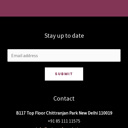
Stay up to date
SUBMIT
Contact
B117 Top Floor Chittranjan Park New Delhi 110019
+91 85 111 11575