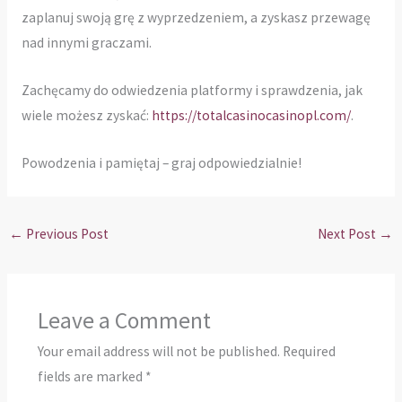
zaplanuj swoją grę z wyprzedzeniem, a zyskasz przewagę
nad innymi graczami.
Zachęcamy do odwiedzenia platformy i sprawdzenia, jak
wiele możesz zyskać:
https://totalcasinocasinopl.com/
.
Powodzenia i pamiętaj – graj odpowiedzialnie!
←
Previous Post
Next Post
→
Leave a Comment
Your email address will not be published.
Required
fields are marked
*