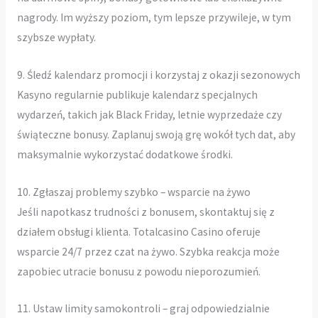
nagrody. Im wyższy poziom, tym lepsze przywileje, w tym
szybsze wypłaty.
9. Śledź kalendarz promocji i korzystaj z okazji sezonowych
Kasyno regularnie publikuje kalendarz specjalnych
wydarzeń, takich jak Black Friday, letnie wyprzedaże czy
świąteczne bonusy. Zaplanuj swoją grę wokół tych dat, aby
maksymalnie wykorzystać dodatkowe środki.
10. Zgłaszaj problemy szybko – wsparcie na żywo
Jeśli napotkasz trudności z bonusem, skontaktuj się z
działem obsługi klienta. Totalcasino Casino oferuje
wsparcie 24/7 przez czat na żywo. Szybka reakcja może
zapobiec utracie bonusu z powodu nieporozumień.
11. Ustaw limity samokontroli – graj odpowiedzialnie