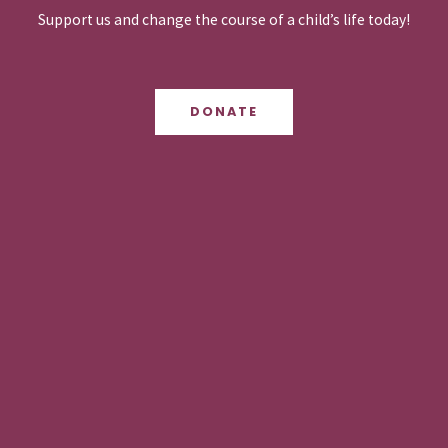
Support us and change the course of a child’s life today!
DONATE