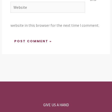
Website
website in this browser for the next time I comment.
GIVE US A HAND