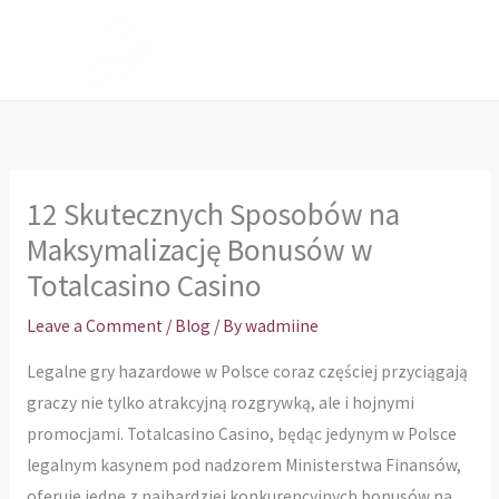
Skip
to
content
12 Skutecznych Sposobów na
Maksymalizację Bonusów w
Totalcasino Casino
Leave a Comment
/
Blog
/ By
wadmiine
Legalne gry hazardowe w Polsce coraz częściej przyciągają
graczy nie tylko atrakcyjną rozgrywką, ale i hojnymi
promocjami. Totalcasino Casino, będąc jedynym w Polsce
legalnym kasynem pod nadzorem Ministerstwa Finansów,
oferuje jedne z najbardziej konkurencyjnych bonusów na