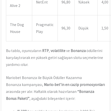
NetEnt
96,80
Yüksek
4,00
Alive 2
The Dog
Pragmatic
96,30
Düşük
1,50
House
Play
Bu tablo, oyuncuların
RTP
,
volatilite
ve
Bonanza
ödüllerini
karşılaştırarak en yüksek getiri sağlayan slotu seçmelerine
yardımcı olur.
Mariobet Bonanza ile Büyük Ödüller Kazanma
Bonanza kampanyası,
Mario‑bet’in en cazip promosyonları
arasında yer alır. Haftalık olarak hazırlanan
“Bonanza
Bonus Paketi”
, aşağıdaki bileşenleri içerir: