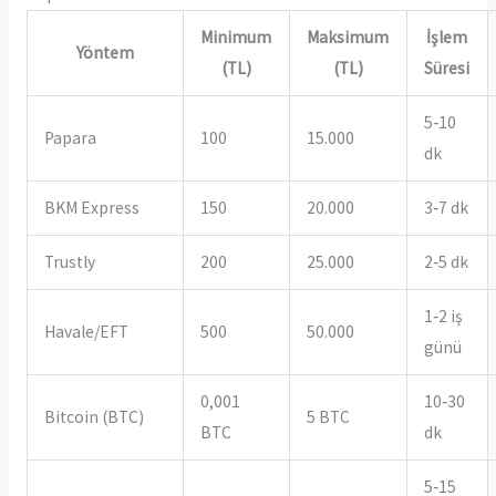
Minimum
Maksimum
İşlem
Yöntem
(TL)
(TL)
Süresi
5‑10
Papara
100
15.000
dk
BKM Express
150
20.000
3‑7 dk
Trustly
200
25.000
2‑5 dk
1‑2 iş
Havale/EFT
500
50.000
günü
0,001
10‑30
Bitcoin (BTC)
5 BTC
BTC
dk
5‑15