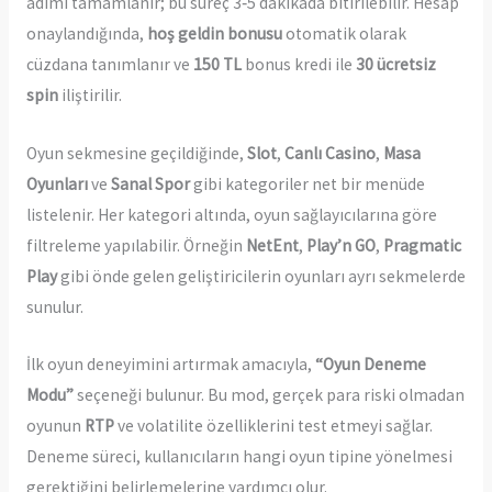
adımı tamamlanır; bu süreç 3‑5 dakikada bitirilebilir. Hesap
onaylandığında,
hoş geldin bonusu
otomatik olarak
cüzdana tanımlanır ve
150 TL
bonus kredi ile
30 ücretsiz
spin
iliştirilir.
Oyun sekmesine geçildiğinde,
Slot
,
Canlı Casino
,
Masa
Oyunları
ve
Sanal Spor
gibi kategoriler net bir menüde
listelenir. Her kategori altında, oyun sağlayıcılarına göre
filtreleme yapılabilir. Örneğin
NetEnt
,
Play’n GO
,
Pragmatic
Play
gibi önde gelen geliştiricilerin oyunları ayrı sekmelerde
sunulur.
İlk oyun deneyimini artırmak amacıyla,
“Oyun Deneme
Modu”
seçeneği bulunur. Bu mod, gerçek para riski olmadan
oyunun
RTP
ve volatilite özelliklerini test etmeyi sağlar.
Deneme süreci, kullanıcıların hangi oyun tipine yönelmesi
gerektiğini belirlemelerine yardımcı olur.