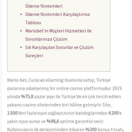
Ödeme Yöntemleri
Ödeme Yöntemleri Karşılaştırma
Tablosu
Mariobet’in Müşteri Hizmetleri ile
Sorunlarınıza Çözüm
Sık Karşılaşılan Sorunlar ve Çözüm
Süreçleri
Mario‑bet, Curacao eGaming lisansına sahip, Türkiye
pazarına odaklanmış bir online casino platformudur. 2023
yılında
%75,8
pazar payı ile Türkiye’de en çok tercih edilen
yabancı casino sitelerinden biri hâline gelmiştir. Site,
1.500
’den fazla oyun sağlayıcısının kataloglarından
4.200
‘e
yakın oyun sunar ve
%98,6
uptime garantisi verir.
Kullanıcıların ilk deneyiminden itibaren
%200
bonus fırsatı,