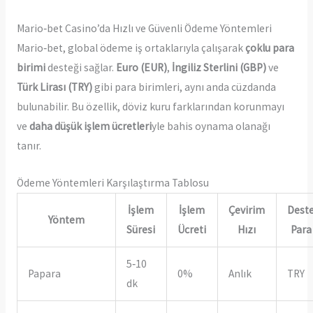
Mario‑bet Casino’da Hızlı ve Güvenli Ödeme Yöntemleri
Mario‑bet, global ödeme iş ortaklarıyla çalışarak
çoklu para
birimi
desteği sağlar.
Euro (EUR)
,
İngiliz Sterlini (GBP)
ve
Türk Lirası (TRY)
gibi para birimleri, aynı anda cüzdanda
bulunabilir. Bu özellik, döviz kuru farklarından korunmayı
ve
daha düşük işlem ücretleri
yle bahis oynama olanağı
tanır.
Ödeme Yöntemleri Karşılaştırma Tablosu
İşlem
İşlem
Çevirim
Dest
Yöntem
Süresi
Ücreti
Hızı
Para
5‑10
Papara
0%
Anlık
TRY
dk