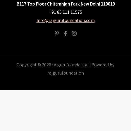
B117 Top Floor Chittranjan Park New Delhi 110019
+91 85 111 11575
Info@rajgurufoundation.com
Copyright © 2026 rajgurufoundation | Powered by
rajgurufoundation