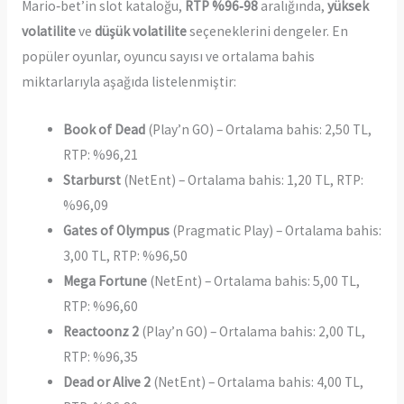
Mario‑bet’in slot kataloğu,
RTP %96‑98
aralığında,
yüksek
volatilite
ve
düşük volatilite
seçeneklerini dengeler. En
popüler oyunlar, oyuncu sayısı ve ortalama bahis
miktarlarıyla aşağıda listelenmiştir:
Book of Dead
(Play’n GO) – Ortalama bahis: 2,50 TL,
RTP: %96,21
Starburst
(NetEnt) – Ortalama bahis: 1,20 TL, RTP:
%96,09
Gates of Olympus
(Pragmatic Play) – Ortalama bahis:
3,00 TL, RTP: %96,50
Mega Fortune
(NetEnt) – Ortalama bahis: 5,00 TL,
RTP: %96,60
Reactoonz 2
(Play’n GO) – Ortalama bahis: 2,00 TL,
RTP: %96,35
Dead or Alive 2
(NetEnt) – Ortalama bahis: 4,00 TL,