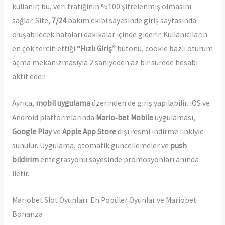
kullanır; bu, veri trafiğinin %100 şifrelenmiş olmasını
sağlar. Site,
7/24
bakım ekibi sayesinde giriş sayfasında
oluşabilecek hataları dakikalar içinde giderir. Kullanıcıların
en çok tercih ettiği
“Hızlı Giriş”
butonu, cookie bazlı oturum
açma mekanizmasıyla 2 saniyeden az bir sürede hesabı
aktif eder.
Ayrıca,
mobil uygulama
üzerinden de giriş yapılabilir. iOS ve
Android platformlarında
Mario‑bet Mobile
uygulaması,
Google Play
ve
Apple App Store
dışı resmi indirme linkiyle
sunulur. Uygulama, otomatik güncellemeler ve
push
bildirim
entegrasyonu sayesinde promosyonları anında
iletir.
Mariobet Slot Oyunları: En Popüler Oyunlar ve Mariobet
Bonanza