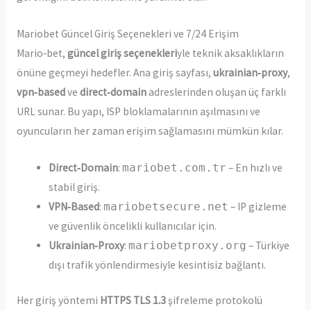
Mariobet Güncel Giriş Seçenekleri ve 7/24 Erişim
Mario‑bet,
güncel giriş seçenekleri
yle teknik aksaklıkların
önüne geçmeyi hedefler. Ana giriş sayfası,
ukrainian‑proxy
,
vpn‑based
ve
direct‑domain
adreslerinden oluşan üç farklı
URL sunar. Bu yapı, ISP bloklamalarının aşılmasını ve
oyuncuların her zaman erişim sağlamasını mümkün kılar.
Direct‑Domain
:
– En hızlı ve
mariobet.com.tr
stabil giriş.
VPN‑Based
:
– IP gizleme
mariobetsecure.net
ve güvenlik öncelikli kullanıcılar için.
Ukrainian‑Proxy
:
– Türkiye
mariobetproxy.org
dışı trafik yönlendirmesiyle kesintisiz bağlantı.
Her giriş yöntemi
HTTPS TLS 1.3
şifreleme protokolü