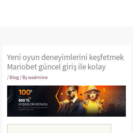
Skip
to
content
Yeni oyun deneyimlerini keşfetmek
Mariobet güncel giriş ile kolay
/
Blog
/ By
wadmiine