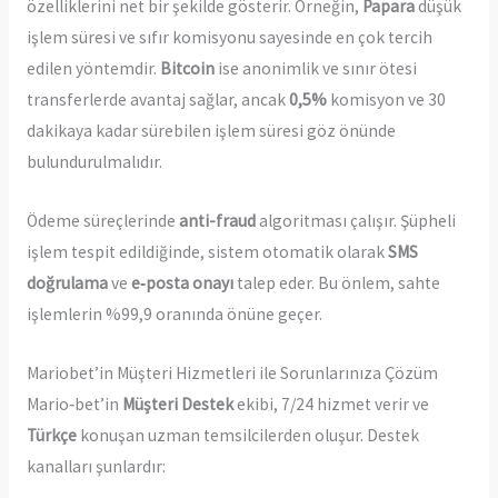
özelliklerini net bir şekilde gösterir. Örneğin,
Papara
düşük
işlem süresi ve sıfır komisyonu sayesinde en çok tercih
edilen yöntemdir.
Bitcoin
ise anonimlik ve sınır ötesi
transferlerde avantaj sağlar, ancak
0,5%
komisyon ve 30
dakikaya kadar sürebilen işlem süresi göz önünde
bulundurulmalıdır.
Ödeme süreçlerinde
anti-fraud
algoritması çalışır. Şüpheli
işlem tespit edildiğinde, sistem otomatik olarak
SMS
doğrulama
ve
e‑posta onayı
talep eder. Bu önlem, sahte
işlemlerin %99,9 oranında önüne geçer.
Mariobet’in Müşteri Hizmetleri ile Sorunlarınıza Çözüm
Mario‑bet’in
Müşteri Destek
ekibi, 7/24 hizmet verir ve
Türkçe
konuşan uzman temsilcilerden oluşur. Destek
kanalları şunlardır: