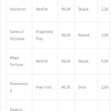
Starburst
NetEnt
96,09
Düşük
1,20
Gates of
Pragmatic
96,50
Yüksek
3,00
Olympus
Play
Mega
NetEnt
96,60
Düşük
5,00
Fortune
Reactoonz
Play’n GO
96,35
Orta
2,00
2
Dead or