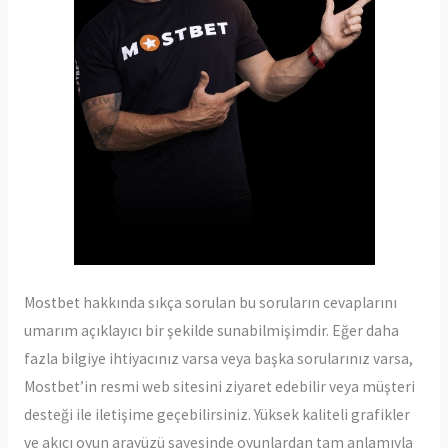
Mostbet hakkında sıkça sorulan bu soruların cevaplarını
umarım açıklayıcı bir şekilde sunabilmişimdir. Eğer daha
fazla bilgiye ihtiyacınız varsa veya başka sorularınız varsa,
Mostbet’in resmi web sitesini ziyaret edebilir veya müşteri
desteği ile iletişime geçebilirsiniz. Yüksek kaliteli grafikler
ve akıcı oyun arayüzü sayesinde oyunlardan tam anlamıyla