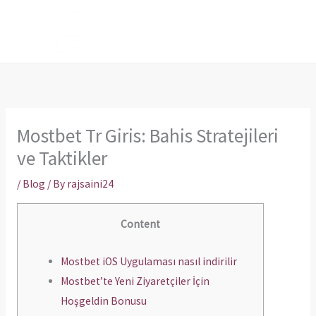
Skip
to
content
Mostbet Tr Giris: Bahis Stratejileri
ve Taktikler
/
Blog
/ By
rajsaini24
Content
Mostbet iOS Uygulaması nasıl indirilir
Mostbet’te Yeni Ziyaretçiler İçin
Hoşgeldin Bonusu