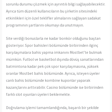
sorunlu durumu çözmek için ayrıntılı bilgi sağlayabilecektir.
Ayrıca tüm düzenli kullanıcıların bu şirketin sitesindeki
etkinlikleri için özel teklifler almalarını sağlayan sadakat
programının şartlarını okumayı da unutmayın.
Site verdiği bonuslarla ne kadar bonkör olduğunu baştan
gösteriyor. Spor bahisleri bölümünde birbirinden ilginç
karşılaşmalara bahis yapma imkanını Mostbet’te bulmak
mümkün. Futbol ve basketbol dışında dövüş sanatlarından
batmintona kadar pek çok spor karşılaşmasına, yüksek
oranlar Mostbet bahis bölümünde. Ayrıca, isteyen üyeler
canlı bahis bölümünde kombine kuponlar yaparak
kazançlarını arttırabilir. Casino bölümünde ise birbirinden
farklı slot oyunları üyeleri beklemekte.
Doğrulama işlemi tamamlandığında, başarılı bir şekilde