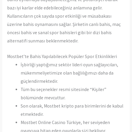
bazı iyi karlar elde edebileceğiniz anlamına gelir.
Kullanıcıların çok sayıda spor etkinliği ve müsabakası
üzerine bahis oynamasını sağlar. Şirketin canlı bahis, maç
öncesi bahis ve sanal spor bahisleri gibi bir dizi bahis
alternatifi sunması beklenmektedir.
Mostbet’te Bahis Yapılabilecek Popüler Spor Etkinlikleri
İşbirliği yaptığımız sektör lideri oyun sağlayıcıları,
mükemmeliyetimize olan bağlılığımızı daha da
güçlendirmektedir.
Tüm bu seçenekler resmi sitesinde “Kişiler”
bölümünde mevcuttur.
Son olarak, Mostbet kripto para birimlerini de kabul
etmektedir.
Mostbet Online Casino Türkiye, her seviyeden
oyuncuya hitap eden oyunlarla sizi bekliyor.