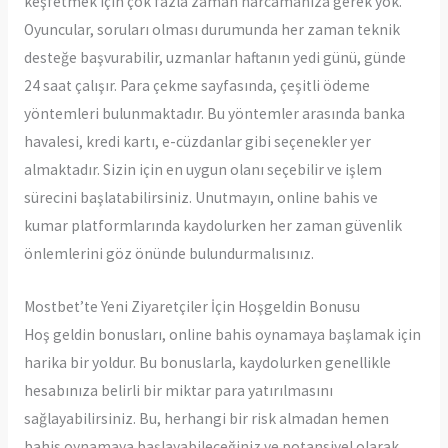
keşfetmek için çok fazla zaman harcamanıza gerek yok.
Oyuncular, soruları olması durumunda her zaman teknik
desteğe başvurabilir, uzmanlar haftanın yedi günü, günde
24 saat çalışır. Para çekme sayfasında, çeşitli ödeme
yöntemleri bulunmaktadır. Bu yöntemler arasında banka
havalesi, kredi kartı, e-cüzdanlar gibi seçenekler yer
almaktadır. Sizin için en uygun olanı seçebilir ve işlem
sürecini başlatabilirsiniz. Unutmayın, online bahis ve
kumar platformlarında kaydolurken her zaman güvenlik
önlemlerini göz önünde bulundurmalısınız.
Mostbet’te Yeni Ziyaretçiler İçin Hoşgeldin Bonusu
Hoş geldin bonusları, online bahis oynamaya başlamak için
harika bir yoldur. Bu bonuslarla, kaydolurken genellikle
hesabınıza belirli bir miktar para yatırılmasını
sağlayabilirsiniz. Bu, herhangi bir risk almadan hemen
bahis oynamaya başlayabileceğiniz ve potansiyel olarak