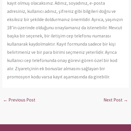
kayıt olmuş olacaksınız. Adınız, soyadınız, e-posta
adresiniz, kullanıcı adınız, şifreniz gibi bilgileri doğru ve
eksiksiz bir şekilde doldurmanız önemlidir. Ayrıca, yaşınızın
18’in üzerinde olduğunu onaylamanız da istenebilir. Mevcut
başka bir seçenek, bir iletişim cep telefonu numarası
kullanarak kaydolmaktır. Kayıt formunda sadece bir kişi
belirtmeniz ve bir para birimi seçmeniz yeterlidir. Ayrıca
kullanıcı cep telefonunda onay görevi gören özel bir kod
alır. Ziyaretçinin ek bonuslar almasını sağlayan bir
promosyon kodu varsa kayıt aşamasında da girebilir.
←
Previous Post
Next Post
→