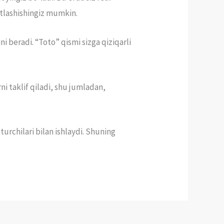
atlashishingiz mumkin.
ni beradi. “Toto” qismi sizga qiziqarli
rni taklif qiladi, shu jumladan,
urchilari bilan ishlaydi. Shuning