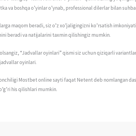
tka va boshqa o’yinlar o’ynab, professional dilerlar bilan suhb
arga maqom beradi, siz o’z xo’jaligingizni ko’rsatish imkoniyati
ini beradi va natijalarini taxmin qilishingiz mumkin.
qolsangiz, “Jadvallar oyinlari” qismi siz uchun qiziqarli variantla
advallar oyinlari.
shonchiligi Mostbet online sayti faqat Netent deb nomlangan dast
’g’ri his qilishlari mumkin.