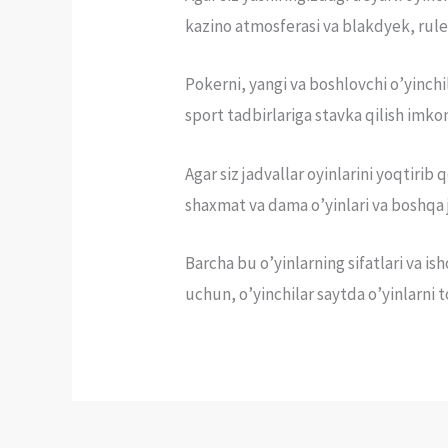
kazino atmosferasi va blakdyek, rule
Pokerni, yangi va boshlovchi o’yinchil
sport tadbirlariga stavka qilish imkon
Agar siz jadvallar oyinlarini yoqtirib 
shaxmat va dama o’yinlari va boshqa j
Barcha bu o’yinlarning sifatlari va i
uchun, o’yinchilar saytda o’yinlarni to