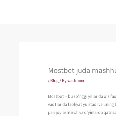
Skip
to
content
Mostbet juda mashhu
/
Blog
/ By
wadmiine
Mostbet – bu so’nggi yillarida o’z fa
vaqtlarida faoliyat yuritadi va uning
pari joylashtirish va o’yinlarda qatnas