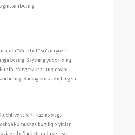
tugmasini bosing.
rauzerda “Mostbet” so’zini yozib
 unga bosing. Saytning yuqori o’ng
iritib, so’ng “Kirish” tugmasini
sini bosing. Kodingizni tasdiqlang va
chli va ta’sirli. Kazino sizga
 boshqa kumushga bog’liq o’yinlar.
joyingiz bo’ladi. Bu erda siz real