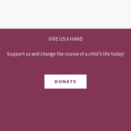
GIVE US A HAND
Support us and change the course of a child’s life today!
DONATE