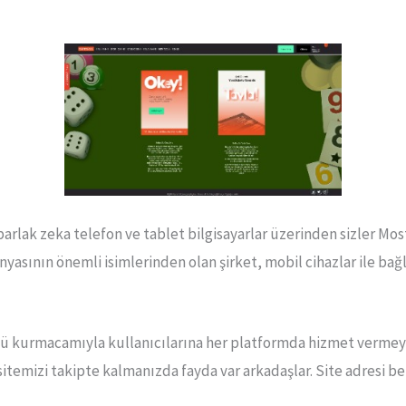
parlak zeka telefon ve tablet bilgisayarlar üzerinden sizler Mo
dünyasının önemli isimlerinden olan şirket, mobil cihazlar ile ba
zü kurmacamıyla kullanıcılarına her platformda hizmet vermeye
itemizi takipte kalmanızda fayda var arkadaşlar. Site adresi be