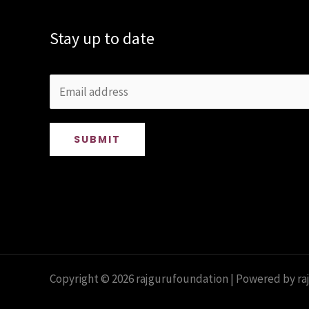
Stay up to date
SUBMIT
Copyright © 2026 rajgurufoundation | Powered by r