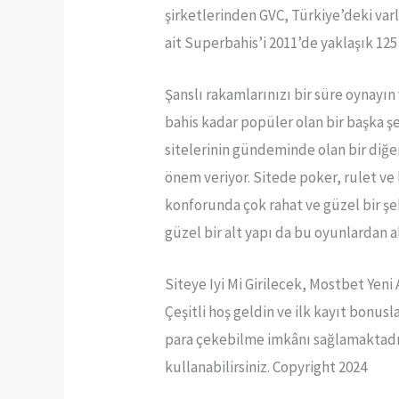
şirketlerinden GVC, Türkiye’deki var
ait Superbahis’i 2011’de yaklaşık 125
Şanslı rakamlarınızı bir süre oynayın
bahis kadar popüler olan bir başka şe
sitelerinin gündeminde olan bir diğer 
önem veriyor. Sitede poker, rulet v
konforunda çok rahat ve güzel bir ş
güzel bir alt yapı da bu oyunlardan al
Siteye Iyi Mi Girilecek, Mostbet Yeni
Çeşitli hoş geldin ve ilk kayıt bonusl
para çekebilme imkânı sağlamaktadır. 
kullanabilirsiniz. Copyright 2024