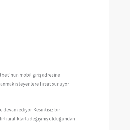
stbet’nun mobil giriş adresine
ğlanmak isteyenlere fırsat sunuyor.
 devam ediyor. Kesintisiz bir
lirli aralıklarla değişmiş olduğundan