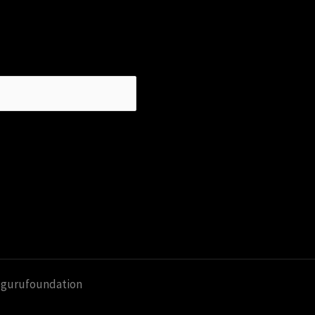
ajgurufoundation