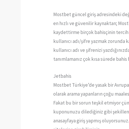
Mostbet güncel giriş adresindeki değiş
en hızlı ve güvenilir kaynaktan; Mostb
kaydettirme birçok bahisçinin tercih 
kullanıcı adı/şifre yazmak zorunda ka
kullanıcı adı ve şifrenizi yazdığınızd
tanımlamanız çok kısa sürede bahis 
Jetbahis
Mostbet Türkiye’de yasak bir Avrupa 
olarak arama yapanların çoğu maalese
Fakat bu bir sorun teşkil etmiyor ç
kuponunuzu dilediğiniz gibi şekillend
anasayfaya giriş yapmış oluyorsunuz.