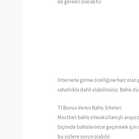
de gerekli olacaktır.
Internete girme özelliğine haiz olan 
rahatlıkla dahil olabilirsiniz. Bahis 
Tl Bonus Veren Bahis Siteleri
Mostbet bahis sitesikullanışlı arayü
biçimde bahislerinize geçinmek için s
bu sizlere sorun olabilir.