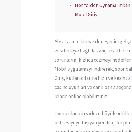
Her Yerden Oynama İmkanı:
Mobil Giriş
Alev Casino, kumar deneyimini gelişti
volatiliteye bağlı kazanç fırsatları 
sorunlarını hızlıca çözmeyi hedefler. A
Mobil uygulamayı indirerek, spor bahi
Giriş, kullanıcılarına hızlı ve kesint
casino oyunları ve canlı bahis seçene
içinde online olabilirsiniz.
Oyuncular için sadece büyük ödüller 
üst seviyeye taşıyan yenilikçi bir pl
özgür bir oyun deneyimi yaşıyorlar. 