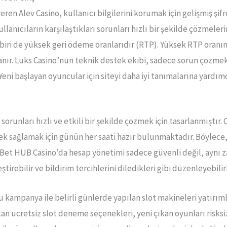
 Alev Casino, kullanıcı bilgilerini korumak için gelişmiş şifre
lanıcıların karşılaştıkları sorunları hızlı bir şekilde çözmeleri
biri de yüksek geri ödeme oranlarıdır (RTP). Yüksek RTP oranı
nır. Luks Casino’nun teknik destek ekibi, sadece sorun çözme
 Yeni başlayan oyuncular için siteyi daha iyi tanımalarına yardı
 sorunları hızlı ve etkili bir şekilde çözmek için tasarlanmıştır.
ek sağlamak için günün her saati hazır bulunmaktadır. Böylece,
r. Bet HUB Casino’da hesap yönetimi sadece güvenli değil, aynı 
eştirebilir ve bildirim tercihlerini diledikleri gibi düzenleyebilir
lu kampanya ile belirli günlerde yapılan slot makineleri yatırı
an ücretsiz slot deneme seçenekleri, yeni çıkan oyunları risksiz