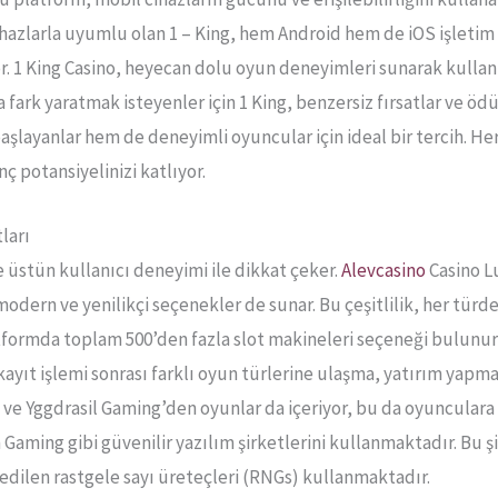
hazlarla uyumlu olan 1 – King, hem Android hem de iOS işletim
ıyor. 1 King Casino, heyecan dolu oyun deneyimleri sunarak kull
 fark yaratmak isteyenler için 1 King, benzersiz fırsatlar ve ödü
şlayanlar hem de deneyimli oyuncular için ideal bir tercih. Her
ç potansiyelinizi katlıyor.
ları
 üstün kullanıcı deneyimi ile dikkat çeker.
Alevcasino
Casino Lu
modern ve yenilikçi seçenekler de sunar. Bu çeşitlilik, her tür
tformda toplam 500’den fazla slot makineleri seçeneği bulunur 
 kayıt işlemi sonrası farklı oyun türlerine ulaşma, yatırım yapm
ve Yggdrasil Gaming’den oyunlar da içeriyor, bu da oyunculara g
Gaming gibi güvenilir yazılım şirketlerini kullanmaktadır. Bu şi
 edilen rastgele sayı üreteçleri (RNGs) kullanmaktadır.