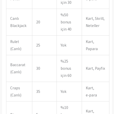
için 30
%50
Canlı
Kart, Skrill,
20
bonus
Blackjack
Neteller
için 40
Rulet
Kart,
25
Yok
(Canlı)
Papara
%25
Baccarat
30
bonus
Kart, Payfix
(Canlı)
için 60
Craps
Kart,
35
Yok
(Canlı)
e‑para
%10
Kart,