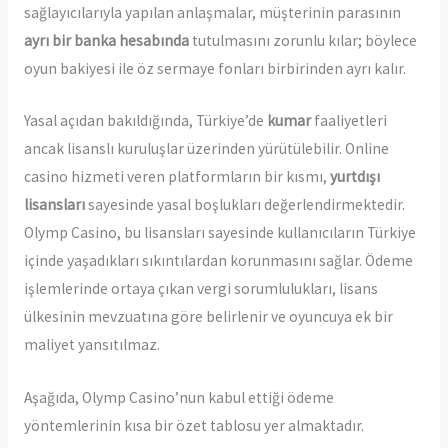
sağlayıcılarıyla yapılan anlaşmalar, müşterinin parasının
ayrı bir banka hesabında
tutulmasını zorunlu kılar; böylece
oyun bakiyesi ile öz sermaye fonları birbirinden ayrı kalır.
Yasal açıdan bakıldığında, Türkiye’de
kumar
faaliyetleri
ancak lisanslı kuruluşlar üzerinden yürütülebilir. Online
casino hizmeti veren platformların bir kısmı,
yurtdışı
lisansları
sayesinde yasal boşlukları değerlendirmektedir.
Olymp Casino, bu lisansları sayesinde kullanıcıların Türkiye
içinde yaşadıkları sıkıntılardan korunmasını sağlar. Ödeme
işlemlerinde ortaya çıkan vergi sorumlulukları, lisans
ülkesinin mevzuatına göre belirlenir ve oyuncuya ek bir
maliyet yansıtılmaz.
Aşağıda, Olymp Casino’nun kabul ettiği ödeme
yöntemlerinin kısa bir özet tablosu yer almaktadır.