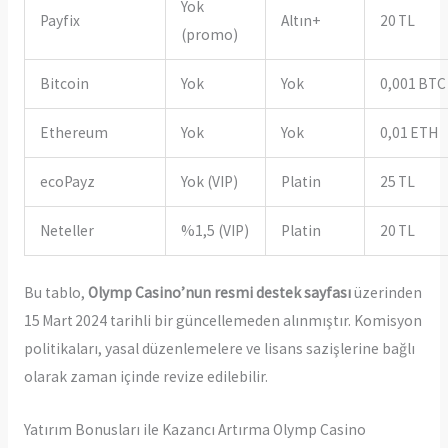
Yok
Payfix
Altın+
20 TL
(promo)
Bitcoin
Yok
Yok
0,001 BTC
Ethereum
Yok
Yok
0,01 ETH
ecoPayz
Yok (VIP)
Platin
25 TL
Neteller
%1,5 (VIP)
Platin
20 TL
Bu tablo,
Olymp Casino’nun resmi destek sayfası
üzerinden
15 Mart 2024 tarihli bir güncellemeden alınmıştır. Komisyon
politikaları, yasal düzenlemelere ve lisans sazişlerine bağlı
olarak zaman içinde revize edilebilir.
Yatırım Bonusları ile Kazancı Artırma Olymp Casino