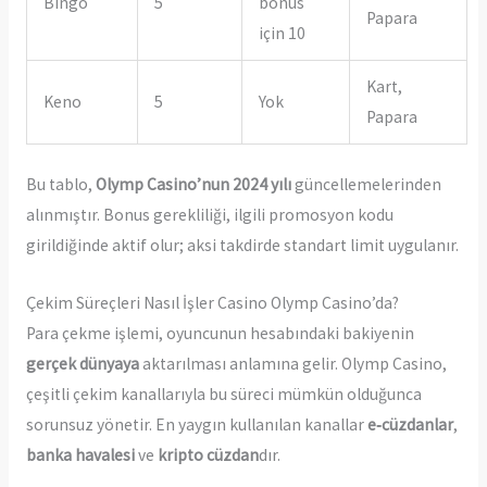
Bingo
5
bonus
Papara
için 10
Kart,
Keno
5
Yok
Papara
Bu tablo,
Olymp Casino’nun 2024 yılı
güncellemelerinden
alınmıştır. Bonus gerekliliği, ilgili promosyon kodu
girildiğinde aktif olur; aksi takdirde standart limit uygulanır.
Çekim Süreçleri Nasıl İşler Casino Olymp Casino’da?
Para çekme işlemi, oyuncunun hesabındaki bakiyenin
gerçek dünyaya
aktarılması anlamına gelir. Olymp Casino,
çeşitli çekim kanallarıyla bu süreci mümkün olduğunca
sorunsuz yönetir. En yaygın kullanılan kanallar
e‑cüzdanlar
,
banka havalesi
ve
kripto cüzdan
dır.