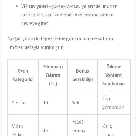
VIP seviyeleri
– yüksek VIP seviyelerinde limitler
artırılabilir, aynı zamanda özel promosyonlar
devreye girer.
Aşağıda, oyun kategorilerine göre minimum yatırım
limitleri detaylandırılmıştır:
Minimum
Ödeme
Oyun
Bonus
Yatırım
Yöntemi
Kategorisi
Gerekliliği
(TL)
Sınırlaması
Tüm
Slotlar
10
Yok
yöntemler
%100
Video
Kart,
15
bonus
Poker
e‑para