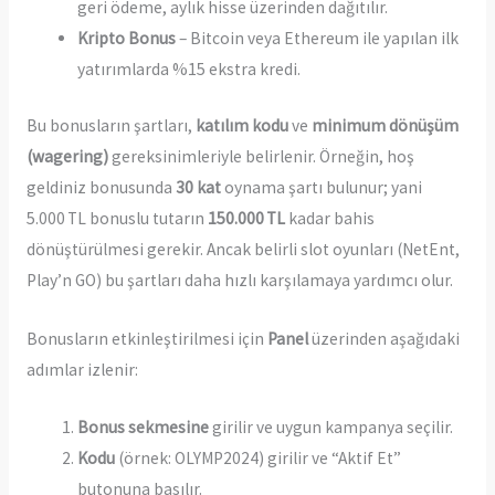
geri ödeme, aylık hisse üzerinden dağıtılır.
Kripto Bonus
– Bitcoin veya Ethereum ile yapılan ilk
yatırımlarda %15 ekstra kredi.
Bu bonusların şartları,
katılım kodu
ve
minimum dönüşüm
(wagering)
gereksinimleriyle belirlenir. Örneğin, hoş
geldiniz bonusunda
30 kat
oynama şartı bulunur; yani
5.000 TL bonuslu tutarın
150.000 TL
kadar bahis
dönüştürülmesi gerekir. Ancak belirli slot oyunları (NetEnt,
Play’n GO) bu şartları daha hızlı karşılamaya yardımcı olur.
Bonusların etkinleştirilmesi için
Panel
üzerinden aşağıdaki
adımlar izlenir:
Bonus sekmesine
girilir ve uygun kampanya seçilir.
Kodu
(örnek: OLYMP2024) girilir ve “Aktif Et”
butonuna basılır.