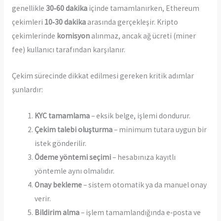
genellikle
30‑60 dakika
içinde tamamlanırken, Ethereum
çekimleri
10‑30 dakika
arasında gerçekleşir. Kripto
çekimlerinde
komisyon
alınmaz, ancak ağ ücreti (miner
fee) kullanıcı tarafından karşılanır.
Çekim sürecinde dikkat edilmesi gereken kritik adımlar
şunlardır:
KYC tamamlama
– eksik belge, işlemi dondurur.
Çekim talebi oluşturma
– minimum tutara uygun bir
istek gönderilir.
Ödeme yöntemi seçimi
– hesabınıza kayıtlı
yöntemle aynı olmalıdır.
Onay bekleme
– sistem otomatik ya da manuel onay
verir.
Bildirim alma
– işlem tamamlandığında e‑posta ve