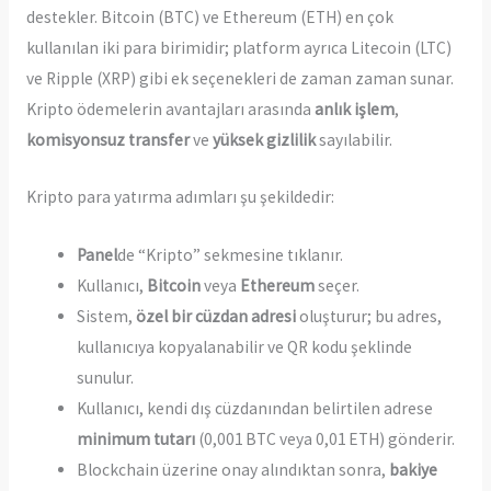
destekler. Bitcoin (BTC) ve Ethereum (ETH) en çok
kullanılan iki para birimidir; platform ayrıca Litecoin (LTC)
ve Ripple (XRP) gibi ek seçenekleri de zaman zaman sunar.
Kripto ödemelerin avantajları arasında
anlık işlem
,
komisyonsuz transfer
ve
yüksek gizlilik
sayılabilir.
Kripto para yatırma adımları şu şekildedir:
Panel
de “Kripto” sekmesine tıklanır.
Kullanıcı,
Bitcoin
veya
Ethereum
seçer.
Sistem,
özel bir cüzdan adresi
oluşturur; bu adres,
kullanıcıya kopyalanabilir ve QR kodu şeklinde
sunulur.
Kullanıcı, kendi dış cüzdanından belirtilen adrese
minimum tutarı
(0,001 BTC veya 0,01 ETH) gönderir.
Blockchain üzerine onay alındıktan sonra,
bakiye