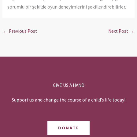
sorumlu bir şekilde oyun deneyimlerini şekillendirebilirler.
←
Previous Post
Next Post
→
GIVE US A HAND
Support us and change the course of a child’s life today!
DONATE