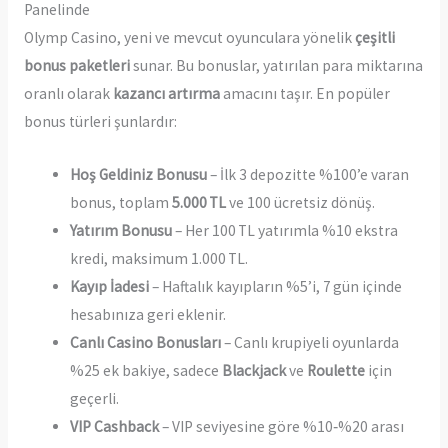
Panelinde
Olymp Casino, yeni ve mevcut oyunculara yönelik
çeşitli
bonus paketleri
sunar. Bu bonuslar, yatırılan para miktarına
oranlı olarak
kazancı artırma
amacını taşır. En popüler
bonus türleri şunlardır:
Hoş Geldiniz Bonusu
– İlk 3 depozitte %100’e varan
bonus, toplam
5.000 TL
ve 100 ücretsiz dönüş.
Yatırım Bonusu
– Her 100 TL yatırımla %10 ekstra
kredi, maksimum 1.000 TL.
Kayıp İadesi
– Haftalık kayıpların %5’i, 7 gün içinde
hesabınıza geri eklenir.
Canlı Casino Bonusları
– Canlı krupiyeli oyunlarda
%25 ek bakiye, sadece
Blackjack
ve
Roulette
için
geçerli.
VIP Cashback
– VIP seviyesine göre %10‑%20 arası