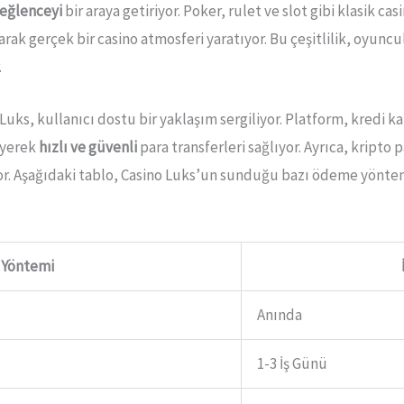
e eğlenceyi
bir araya getiriyor. Poker, rulet ve slot gibi klasik cas
ak gerçek bir casino atmosferi yaratıyor. Bu çeşitlilik, oyuncu
.
uks, kullanıcı dostu bir yaklaşım sergiliyor. Platform, kredi ka
eyerek
hızlı ve güvenli
para transferleri sağlıyor. Ayrıca, kripto
or. Aşağıdaki tablo, Casino Luks’un sunduğu bazı ödeme yönteml
Yöntemi
Anında
1-3 İş Günü