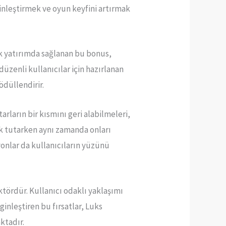
ginleştirmek ve oyun keyfini artırmak
lk yatırımda sağlanan bu bonus,
üzenli kullanıcılar için hazırlanan
ödüllendirir.
arların bir kısmını geri alabilmeleri,
ek tutarken aynı zamanda onları
onlar da kullanıcıların yüzünü
ktördür. Kullanıcı odaklı yaklaşımı
inleştiren bu fırsatlar, Luks
ktadır.