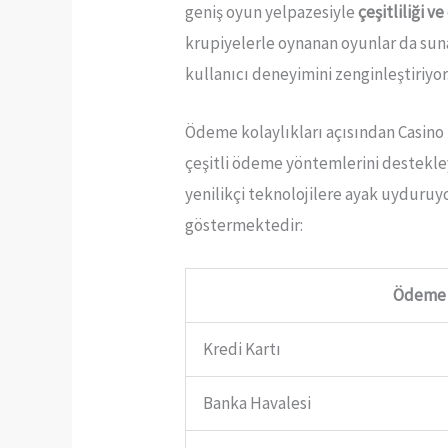
geniş oyun yelpazesiyle
çeşitliliği v
krupiyelerle oynanan oyunlar da sunar
kullanıcı deneyimini zenginleştiriyor
Ödeme kolaylıkları açısından Casino L
çeşitli ödeme yöntemlerini destekl
yenilikçi teknolojilere ayak uyduruy
göstermektedir:
Ödeme 
Kredi Kartı
Banka Havalesi