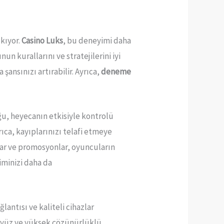
ıkıyor.
Casino Luks
, bu deneyimi daha
un kurallarını ve stratejilerini iyi
ansınızı artırabilir. Ayrıca,
deneme
ğu, heyecanın etkisiyle kontrolü
ıca, kayıplarınızı telafi etmeye
lar ve promosyonlar, oyuncuların
minizi daha da
lantısı ve kaliteli cihazlar
arayüz ve yüksek çözünürlüklü