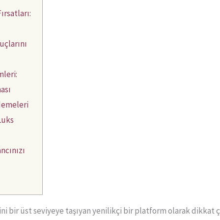
rsatları:
uçlarını
leri:
ası
Ödemeleri
Luks
ancınızı
i bir üst seviyeye taşıyan yenilikçi bir platform olarak dikkat 