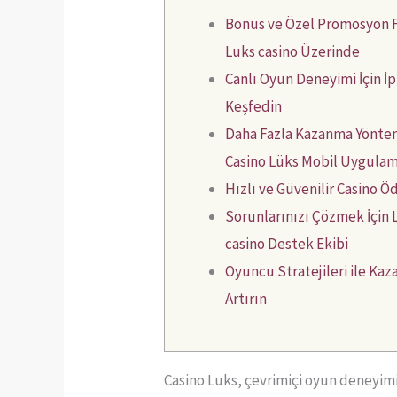
Bonus ve Özel Promosyon Fı
Luks casino Üzerinde
Canlı Oyun Deneyimi İçin İp
Keşfedin
Daha Fazla Kazanma Yöntem
Casino Lüks Mobil Uygulam
Hızlı ve Güvenilir Casino 
Sorunlarınızı Çözmek İçin 
casino Destek Ekibi
Oyuncu Stratejileri ile Kaz
Artırın
Casino Luks, çevrimiçi oyun deneyimin