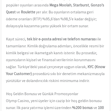
popüler oyunları arasında
Mega Moolah
,
Starburst
,
Gonzo’s
Quest
ve
Roulette
yer alır. Bu oyunların ortalama geri
ödeme oranları (RTP) %95,6’dan %98,5’e kadar değişir;
dolayısıyla kazanma şansı yüksek bir ortam sunar.
Kayıt süreci,
tek bir e‑posta adresi ve telefon numarası
ile
tamamlanır. Kimlik doğrulama adımları, öncelikle resmi bir
kimlik belgesi ve ikametgah kanıtı istenir. Bu prosedür,
oyuncuların kişisel ve finansal verilerinin korunmasını
sağlar. Türkiye’deki yasal çerçeveye uygun olarak,
KYC (Know
Your Customer)
prosedürü sıkı bir denetim mekanizmasıyla
yürütülür ve dolandırıcılık riskini minimuma indirir.
Hoş Geldin Bonusu ve Günlük Promosyonlar
Olymp Casino, yeni üyeler için cazip bir hoş geldin bonusu
sunar. İlk para yatırma işlemi üzerinden
%200 bonus
ve
100