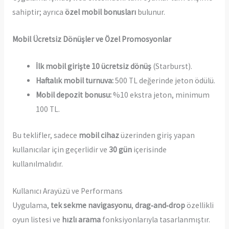
sahiptir; ayrıca
özel mobil bonusları
bulunur.
Mobil Ücretsiz Dönüşler ve Özel Promosyonlar
İlk mobil girişte 10 ücretsiz dönüş
(Starburst).
Haftalık mobil turnuva:
500 TL değerinde jeton ödülü.
Mobil depozit bonusu:
%10 ekstra jeton, minimum
100 TL.
Bu teklifler, sadece
mobil cihaz
üzerinden giriş yapan
kullanıcılar için geçerlidir ve
30 gün
içerisinde
kullanılmalıdır.
Kullanıcı Arayüzü ve Performans
Uygulama,
tek sekme navigasyonu
,
drag‑and‑drop
özellikli
oyun listesi ve
hızlı arama
fonksiyonlarıyla tasarlanmıştır.