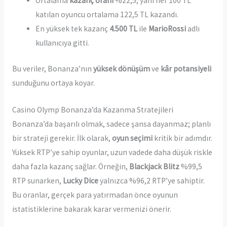
Ortalama
kazanç oranı
%22,5; yani her 100 TL
katılan oyuncu ortalama 122,5 TL kazandı.
En yüksek tek kazanç
4.500 TL
ile
MarioRossi
adlı
kullanıcıya gitti.
Bu veriler, Bonanza’nın
yüksek dönüşüm
ve
kâr potansiyeli
sunduğunu ortaya koyar.
Casino Olymp Bonanza’da Kazanma Stratejileri
Bonanza’da başarılı olmak, sadece şansa dayanmaz; planlı
bir strateji gerekir. İlk olarak,
oyun seçimi
kritik bir adımdır.
Yüksek RTP’ye sahip oyunlar, uzun vadede daha düşük riskle
daha fazla kazanç sağlar. Örneğin,
Blackjack Blitz
%99,5
RTP sunarken,
Lucky Dice
yalnızca %96,2 RTP’ye sahiptir.
Bu oranlar, gerçek para yatırmadan önce oyunun
istatistiklerine bakarak karar vermenizi önerir.