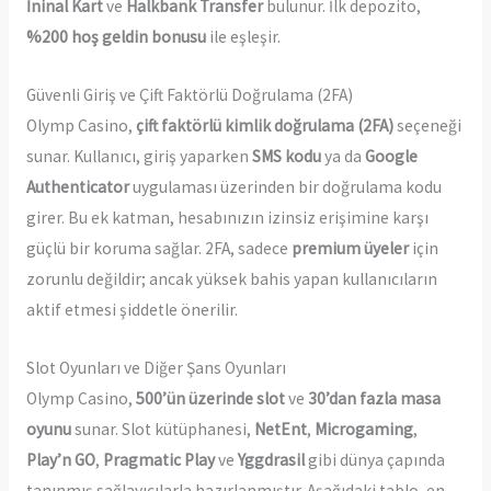
İninal Kart
ve
Halkbank Transfer
bulunur. İlk depozito,
%200 hoş geldin bonusu
ile eşleşir.
Güvenli Giriş ve Çift Faktörlü Doğrulama (2FA)
Olymp Casino,
çift faktörlü kimlik doğrulama (2FA)
seçeneği
sunar. Kullanıcı, giriş yaparken
SMS kodu
ya da
Google
Authenticator
uygulaması üzerinden bir doğrulama kodu
girer. Bu ek katman, hesabınızın izinsiz erişimine karşı
güçlü bir koruma sağlar. 2FA, sadece
premium üyeler
için
zorunlu değildir; ancak yüksek bahis yapan kullanıcıların
aktif etmesi şiddetle önerilir.
Slot Oyunları ve Diğer Şans Oyunları
Olymp Casino,
500’ün üzerinde slot
ve
30’dan fazla masa
oyunu
sunar. Slot kütüphanesi,
NetEnt
,
Microgaming
,
Play’n GO
,
Pragmatic Play
ve
Yggdrasil
gibi dünya çapında
tanınmış sağlayıcılarla hazırlanmıştır. Aşağıdaki tablo, en