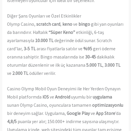
istemeyen oyuncular için ideal bir seçenektir.
Diğer Şans Oyunları ve Özel Etkinlikler
Olymp Casino,
scratch card
,
keno
ve
bingo
gibi yan oyunları
da barındırır. Haftalık
“Süper Keno”
etkinliği, 6‑taş
ayarlamasıyla
10.000 TL
değerinde ödül sunar. Scratch
card’lar,
3‑5 TL
arası fiyatlarla satılır ve
%95
geri ödeme
oranına sahiptir. Bingo masalarında ise
30‑45
dakikalık
oturumlar düzenlenir ve ilk üç kazanana
5.000 TL
,
3.000 TL
ve
2.000 TL
ödüller verilir.
Casino Olymp Mobil Oyun Deneyimi ile Her Yerden Oynayın
Mobil platformda
iOS
ve
Android
uyumlu bir
uygulama
sunan Olymp Casino, oyunculara tamamen
optimizasyonlu
bir deneyim sağlar. Uygulama,
Google Play
ve
App Store
’da
4,8/5
puanla yer alır; 150.000+ indirme sayısına ulaşmıştır.
Uygulama içinde, web sitesindeki tüm oyunlar tam erişime