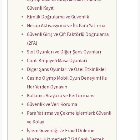
Güvenli Kayıt
Kimlik Doğrulama ve Güvenlik
Hesap Aktivasyonu ve İlk Para Yatırma
Güvenli Giriş ve Çift Faktörlü Doğrulama
(2FA)
Slot Oyunları ve Diğer Şans Oyunları
Canlı Krupiyeli Masa Oyunları
Diğer Şans Oyunları ve Özel Etkinlikler
Casino Olymp Mobil Oyun Deneyimi ile
Her Yerden Oynayın
Kullanıcı Arayüzü ve Performans
Güvenlik ve Veri Koruma
Para Yatırma ve Çekme İşlemleri: Güvenli
ve Kolay
İşlem Güvenliği ve Fraud Önleme
Müşteri Hizmetleri: 7/24 Canlı Destek