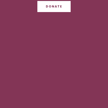
DONATE