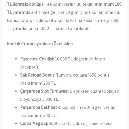
TL ücretsiz dönüş
(Free Spin) verilir. Bu teklif,
minimum 100
TL
yatırımla aktif hâle gelir ve 30 gün içinde kullanılmalıdır.
Bonus tutarı, ilk depozitonun iki katına kadar (örneğin 500
TL yatırıldığında 1.000 TL bonus) artırılabilir.
Günlük Promosyonların Özellikleri
Pazartesi Çekilişi:
10.000 TL değerinde Jeton
Jackpot’ı.
Salı Reload Bonus:
Tüm oyunculara %50 bonus,
maksimum 200 TL.
Çarşamba Slot Turnuvası:
En yüksek puanı toplayan
5 oyuncuya 5.000 TL.
Perşembe Cashback:
Kayıpların %10’u geri verilir,
maksimum 300 TL.
Cuma Mega Spin:
20 ücretsiz dönüş, sadece seçili