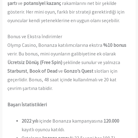
şartı
ve
potansiyel kazanç
rakamlarını net bir şekilde
gösterir. Her mini oyun, farklı bir strateji gerektirdiği için
oyuncular kendi yeteneklerine en uygun olanı seçebilir.
Bonus ve Ekstra İndirimler
Olymp Casino, Bonanza katılımcılarına ekstra
%10 bonus
verir. Bu bonus, mini oyunların galibiyetine ek olarak
Ücretsiz Dönüş (Free Spin)
şeklinde sunulur ve yalnızca
Starburst
,
Book of Dead
ve
Gonzo’s Quest
slotları için
geçerlidir. Bonus, 48 saat içinde kullanılmalı ve 20 kat
çevrim şartına tabidir.
Başarı İstatistikleri
2022 yılı
içinde Bonanza kampanyasına
120.000
kayıtlı oyuncu katıldı.