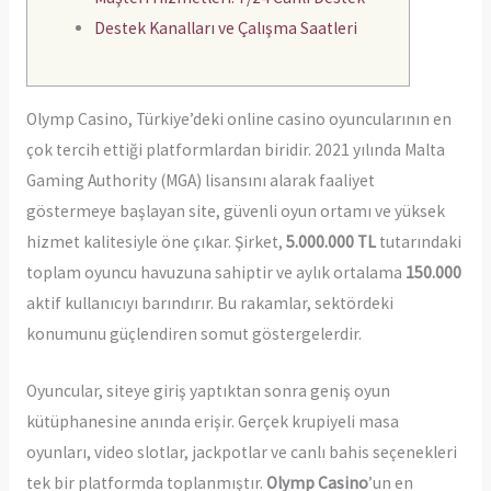
Destek Kanalları ve Çalışma Saatleri
Olymp Casino, Türkiye’deki online casino oyuncularının en
çok tercih ettiği platformlardan biridir. 2021 yılında Malta
Gaming Authority (MGA) lisansını alarak faaliyet
göstermeye başlayan site, güvenli oyun ortamı ve yüksek
hizmet kalitesiyle öne çıkar. Şirket,
5.000.000 TL
tutarındaki
toplam oyuncu havuzuna sahiptir ve aylık ortalama
150.000
aktif kullanıcıyı barındırır. Bu rakamlar, sektördeki
konumunu güçlendiren somut göstergelerdir.
Oyuncular, siteye giriş yaptıktan sonra geniş oyun
kütüphanesine anında erişir. Gerçek krupiyeli masa
oyunları, video slotlar, jackpotlar ve canlı bahis seçenekleri
tek bir platformda toplanmıştır.
Olymp Casino
’un en