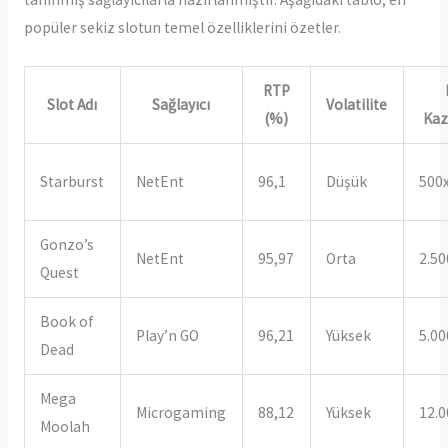
popüler sekiz slotun temel özelliklerini özetler.
RTP
Slot Adı
Sağlayıcı
Volatilite
(%)
Kaz
Starburst
NetEnt
96,1
Düşük
500
Gonzo’s
NetEnt
95,97
Orta
2.50
Quest
Book of
Play’n GO
96,21
Yüksek
5.00
Dead
Mega
Microgaming
88,12
Yüksek
12.0
Moolah