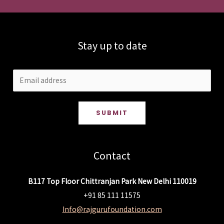
Stay up to date
SUBMIT
Contact
B117 Top Floor Chittranjan Park New Delhi 110019
+91 85 111 11575
Info@rajgurufoundation.com