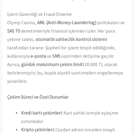
İşlem Güvenliği ve Fraud Önleme
Olymp Casino,
AML (Anti‑Money‑Laundering)
politikaları ve
SAS 70
denetimleriyle finansal işlemleri izler. Her para
çekme talebi,
otomatik sahtecilik kontrol sistemi
tarafından taranır. Şüpheli bir işlem tespit edildiğinde,
kullanıcıyla
e‑posta
ve
SMS
üzerinden iletişime geçilir.
Ayrıca,
günlük maksimum çekim limiti
20.000 TL olarak
belirlenmiştir; bu, büyük ölçekli suistimalleri engellemeye
yöneliktir.
Çekim Süreci ve Özel Durumlar
Kredi kartı çekimleri:
Kart sahibi ismiyle eşleşme
zorunludur.
Kripto çekimleri:
Cüzdan adresi önceden onaylı