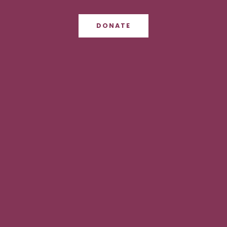
DONATE