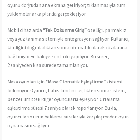
oyunu doğrudan ana ekrana getiriyor; tıklanmasıyla tüm
yüklemeler arka planda gerçekleşiyor.
Mobil cihazlarda
“Tek Dokunma Giriş”
özelliği, parmak izi
veya yüz tanıma sistemiyle entegrasyon sağlıyor. Kullanıcı,
kimliğini doğruladıktan sonra otomatik olarak cüzdanına
bağlanıyor ve bakiye kontrolü yapılıyor. Bu süreç,
2 saniyeden kısa sürede tamamlanıyor.
Masa oyunları için
“Masa Otomatik Eşleştirme”
sistemi
bulunuyor. Oyuncu, bahis limitini seçtikten sonra sistem,
benzer limitteki diğer oyuncularla eşleşiyor. Ortalama
eşleştirme süresi 7 saniye olarak raporlanıyor. Bu da,
oyuncuların uzun bekleme süreleriyle karşılaşmadan oyun
oynamasını sağlıyor.