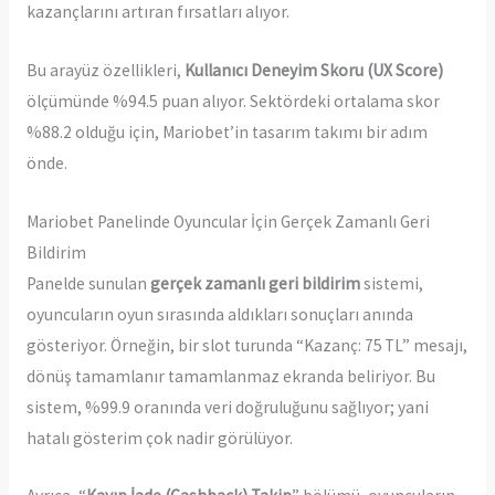
kazançlarını artıran fırsatları alıyor.
Bu arayüz özellikleri,
Kullanıcı Deneyim Skoru (UX Score)
ölçümünde %94.5 puan alıyor. Sektördeki ortalama skor
%88.2 olduğu için, Mariobet’in tasarım takımı bir adım
önde.
Mariobet Panelinde Oyuncular İçin Gerçek Zamanlı Geri
Bildirim
Panelde sunulan
gerçek zamanlı geri bildirim
sistemi,
oyuncuların oyun sırasında aldıkları sonuçları anında
gösteriyor. Örneğin, bir slot turunda “Kazanç: 75 TL” mesajı,
dönüş tamamlanır tamamlanmaz ekranda beliriyor. Bu
sistem, %99.9 oranında veri doğru­luğunu sağlıyor; yani
hatalı gösterim çok nadir görülüyor.