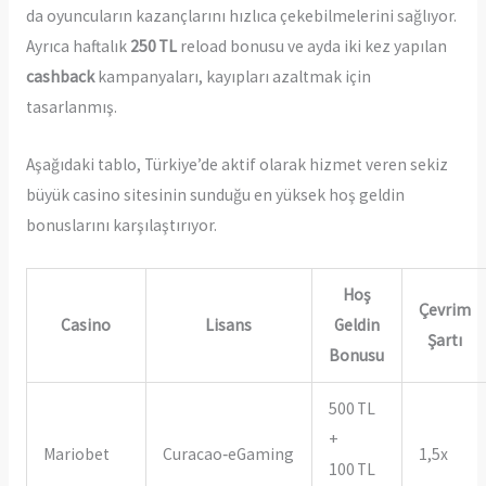
da oyuncuların kazançlarını hızlıca çekebilmelerini sağlıyor.
Ayrıca haftalık
250 TL
reload bonusu ve ayda iki kez yapılan
cashback
kampanyaları, kayıpları azaltmak için
tasarlanmış.
Aşağıdaki tablo, Türkiye’de aktif olarak hizmet veren sekiz
büyük casino sitesinin sunduğu en yüksek hoş geldin
bonuslarını karşılaştırıyor.
Hoş
Çevrim
Casino
Lisans
Geldin
Şartı
Bonusu
500 TL
+
Mariobet
Curacao‑eGaming
1,5x
100 TL