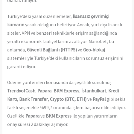
olanak tanıyor.
Türkiye’deki yasal düzenlemeler,
lisanssız çevrimiçi
kumarın
yasak olduğunu belirtiyor. Ancak, yurt dışı lisanslı
siteler, VPN ve benzeri tekniklerle erişim sağlandığında
yeraltı ekonomik faaliyetlarını azaltıyor. Mariobet, bu
anlamda,
Güvenli Bağlantı (HTTPS)
ve
Geo‑blokaj
sistemleriyle Türkiye’deki kullanıcıların sorunsuz erişimini
garanti ediyor.
Ödeme yöntemleri konusunda da çeşitlilik sunulmuş.
Trendyol Cash
,
Papara
,
BKM Express
,
İstanbulkart
,
Kredi
Kartı
,
Bank Transfer
,
Crypto (BTC, ETH)
ve
PayPal
gibi sekiz
farklı seçenekle %99,7 oranında işlem başarısı elde ediliyor.
Özellikle
Papara
ve
BKM Express
ile yapılan yatırımların
onay süresi 2 dakikayı aşmıyor.