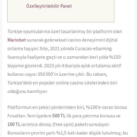
Özelleştirilebilir Panel
Türkiye oyuncularına özel tasarlanmış bir platform olan
Mariobet
sunarak geleneksel casino deneyimini dijital
ortama taşıyor. Site, 2021 yılında Curacao‑eGaming
lisansıyla faaliyete geçti ve o zamandan beri yılda %150
büyüme gösterdi. 2023 yılı itibarıyla aylık ortalama aktif
kullanıcı sayısı 350 000’in üzerine çıktı. Bu rakam,
Türkiye’deki en popüler online casino sitelerinden biri
olduğunu kanıtlıyor.
Platformun en çekici yönlerinden biri, %100’e varan bonus
fırsatları. Yeni üyelere
500 TL
ilk para yatırma bonusu ve
100 TL
ücretsiz dönüş (free spin) paketi sunuluyor.
Bonusların çevrim şartı %1,5 katı kadar düşük tutulmuş; bu