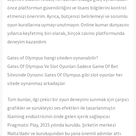
önce platformun güvenilirliğini ve lisans bilgilerini kontrol
etmenizi öneririm. Ayrıca, bütçenizi belirlemeyi ve sorumlu
oyun kurallarına uymayı unutmayın. Online kumar dünyasını
yıllarca keşfetmiş biri olarak, birçok casino platformunda
deneyim kazandım.
Gates of Olympus hangi siteden oynanabilir?
Gates Of Olympus Ve Slot Oyunları Sadece Game Of Bet
Sitesinde Oynanır. Gates Of Olympus gibi slot oyunlar her
sitede oynanmaz arkadaşlar.
Tüm bunlar, ilgi çekici bir oyun deneyimi sunmak için çarpıcı
grafikler ve sürükleyici ses efektleri ile tasarlanmıştır.
IGaming endüstrisinin önde gelen içerik sağlayıcısı
Pragmatic Play, 2015 yılında kuruldu. Şirketin merkezi
Malta’dadır ve kuruluşundan bu yana önemli adımlar attı.