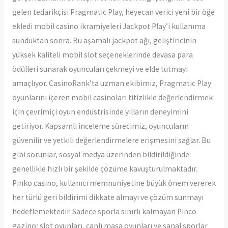
gelen tedarikçisi Pragmatic Play, heyecan verici yeni bir öğe
ekledi mobil casino ikramiyeleri Jackpot Play’i kullanıma
sunduktan sonra. Bu aşamalı jackpot ağı, geliştiricinin
yüksek kaliteli mobil slot seçeneklerinde devasa para
ödülleri sunarak oyuncuları çekmeyi ve elde tutmayı
amaçlıyor. CasinoRank’ta uzman ekibimiz, Pragmatic Play
oyunlarını içeren mobil casinoları titizlikle değerlendirmek
için çevrimiçi oyun endüstrisinde yılların deneyimini
getiriyor. Kapsamlı inceleme sürecimiz, oyuncuların
güvenilir ve yetkili değerlendirmelere erişmesini sağlar. Bu
gibi sorunlar, sosyal medya üzerinden bildirildiğinde
genellikle hızlı bir şekilde çözüme kavuşturulmaktadır.
Pinko casino, kullanıcı memnuniyetine büyük önem vererek
her türlü geri bildirimi dikkate almayı ve çözüm sunmayı
hedeflemektedir. Sadece sporla sınırlı kalmayan Pinсo
gazino; slot oyunları, canlı masa oyunları ve sanal sporlar