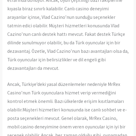
etrafında dönüyor. Ancak, oyun çeşitliliği bazı rakiplerine
kıyasla biraz sınırlı kalabilir. Canlı casino deneyimi
arayanlar içinse, Vlad Cazino’nun sunduğu seçenekler
tatmin edici olabilir. Müşteri hizmetleri konusunda Vlad
Cazino’nun canlı destek hattı mevcut. Fakat destek Türkçe
dilinde sunulmuyor olabilir, bu da Türk oyuncular için bir
dezavantaj. Özetle, Vlad Cazino’nun bazı avantajları olsa da,
Türk oyuncular için belirsizlikler ve dil engeli gibi
dezavantajları da mevcut.
Ancak, Türkiye’deki yasal düzenlemeler nedeniyle MrRex
Casino’nun Türk oyunculara hizmet verip vermediğini
kontrol etmek önemli. Bazı ülkelerde erişim kısıtlamaları
olabilir.Müşteri hizmetleri konusunda ise canlı sohbet ve e-
posta seçenekleri mevcut. Genel olarak, MrRex Casino,
mobil casino deneyimine önem veren oyuncular için iyi bir
seçenek olabilir. Ancak, her zaman olduğu gibi, oynamadan