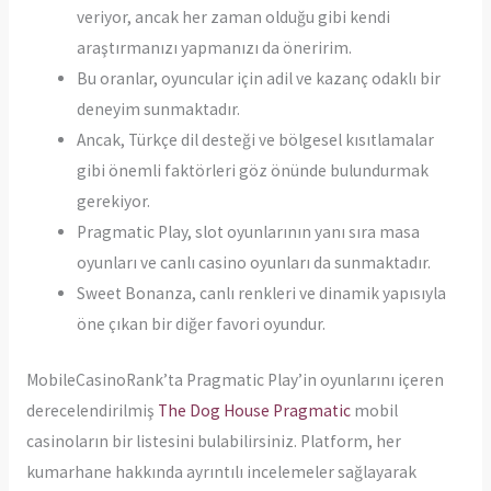
veriyor, ancak her zaman olduğu gibi kendi
araştırmanızı yapmanızı da öneririm.
Bu oranlar, oyuncular için adil ve kazanç odaklı bir
deneyim sunmaktadır.
Ancak, Türkçe dil desteği ve bölgesel kısıtlamalar
gibi önemli faktörleri göz önünde bulundurmak
gerekiyor.
Pragmatic Play, slot oyunlarının yanı sıra masa
oyunları ve canlı casino oyunları da sunmaktadır.
Sweet Bonanza, canlı renkleri ve dinamik yapısıyla
öne çıkan bir diğer favori oyundur.
MobileCasinoRank’ta Pragmatic Play’in oyunlarını içeren
derecelendirilmiş
The Dog House Pragmatic
mobil
casinoların bir listesini bulabilirsiniz. Platform, her
kumarhane hakkında ayrıntılı incelemeler sağlayarak