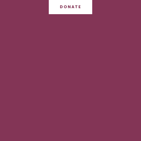
DONATE