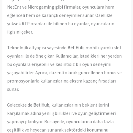
NetEnt ve Microgaming gibi firmalar, oyunculara hem
eğlenceli hem de kazançlı deneyimler sunar. Özellikle
yüksek RTP oranları ile bilinen bu oyunlar, oyuncuların
ilgisini çeker.
Teknolojik altyapısı sayesinde
Bet Hub
, mobil uyumlu slot
oyunları ile de öne çıkar. Kullanıcılar, istedikleri her yerden
bu oyunlara erişebilir ve kesintisiz bir oyun deneyimi
yaşayabilirler. Ayrıca, düzenli olarak güncellenen bonus ve
promosyonlarla kullanıcılarına ekstra kazanç fırsatları
sunar.
Gelecekte de
Bet Hub
, kullanıcılarının beklentilerini
karşılamak adına yeni işbirlikleri ve oyun geliştirmeleri
yapmayı planlıyor. Bu sayede, oyuncularına daha fazla
çeşitlilik ve heyecan sunarak sektördeki konumunu