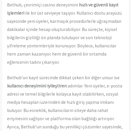
Bethub, çevrimiçi casino deneyimini
hızlı ve güvenli kayıt
işlemleri
ile bir üst seviyeye taşıyor. Kullanıcı dostu arayüzü
sayesinde yeni üyeler, karmaşık prosedürlerle uğraşmadan
dakikalar içinde hesap oluşturabiliyor. Bu süreçte, kişisel
bilgilerin gizliliği ön planda tutuluyor ve son teknoloji
şifreleme yöntemleriyle korunuyor. Böylece, kullanıcılar
hem zaman kazanıyor hem de güvenli bir ortamda
eğlencenin tadını çıkarıyor.
Bethub’un kayıt sürecinde dikkat çeken bir diğer unsur ise
kullanıcı deneyimini iyileştiren
adımlar. Yeni üyeler, e-posta
adresi ve temel bilgilerle kolayca kayıt olabilirken, sosyal
medya hesapları üzerinden de hızlı giriş yapma imkanı
buluyor. Bu esneklik, kullanıcıların siteye daha rahat
erişmesini sağlıyor ve platforma olan bağlılığı artırıyor.
Ayrıca, Bethub’un sunduğu bu yenilikçi çözümler sayesinde,