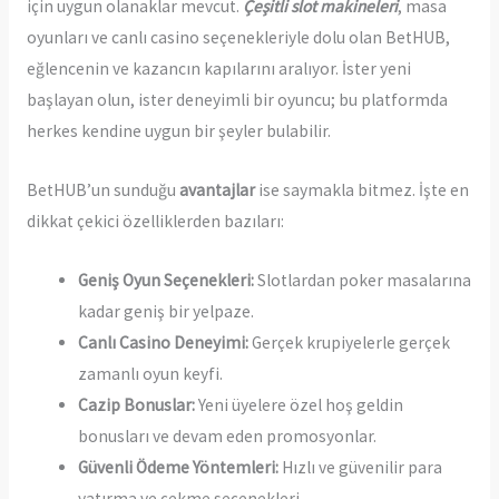
için uygun olanaklar mevcut.
Çeşitli slot makineleri
, masa
oyunları ve canlı casino seçenekleriyle dolu olan BetHUB,
eğlencenin ve kazancın kapılarını aralıyor. İster yeni
başlayan olun, ister deneyimli bir oyuncu; bu platformda
herkes kendine uygun bir şeyler bulabilir.
BetHUB’un sunduğu
avantajlar
ise saymakla bitmez. İşte en
dikkat çekici özelliklerden bazıları:
Geniş Oyun Seçenekleri:
Slotlardan poker masalarına
kadar geniş bir yelpaze.
Canlı Casino Deneyimi:
Gerçek krupiyelerle gerçek
zamanlı oyun keyfi.
Cazip Bonuslar:
Yeni üyelere özel hoş geldin
bonusları ve devam eden promosyonlar.
Güvenli Ödeme Yöntemleri:
Hızlı ve güvenilir para
yatırma ve çekme seçenekleri.