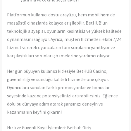
Platformun kullanıcı dostu arayüzü, hem mobil hem de
masaüstü cihazlarda kolayca erişilebilir. BetHUB’un
teknolojik altyapısı, oyunların kesintisiz ve yüksek kalitede
oynanmasını sağlıyor. Ayrıca, müşteri hizmetleri ekibi 7/24
hizmet vererek oyuncuların tüm sorularını yanıtlıyor ve
karşılaştıkları sorunları çözmelerine yardımcı oluyor.
Her gün büyüyen kullanıcı kitlesiyle BetHUB Casino,
güvenilirliği ve sunduğu kaliteli hizmetle öne çıkıyor.
Oyunculara sunulan farklı promosyonlar ve bonuslar
sayesinde kazanç potansiyelinizi artırabilirsiniz. Eğlence
dolu bu dünyaya adım atarak şansınızı deneyin ve
kazanmanın keyfini çıkarın!
Hızlı ve Güvenli Kayıt İşlemleri: Bethub Giriş