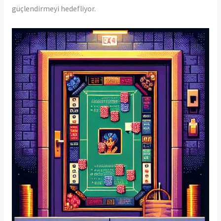
güçlendirmeyi hedefliyor.