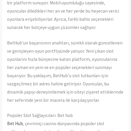
bir platform sunuyor. Mobil uyumluluğu sayesinde,
oyuncular diledikleri her an ve her yerde bu heyecan verici
oyunlara erişebiliyorlar. Ayrıca, farklı bahis seçenekleri
sunarak her bütçeye uygun çözümler sağlıyor.
BetHub’un başarısının anahtarı, sürekli olarak güncellenen
ve genişleyen oyun portföyünde yatıyor. Yeni çıkan slot
oyunlarını hızla bünyesine katan platform, oyuncularına
her zaman en yeni ve en popüler seçenekleri sunmayı
başarıyor. Bu yaklaşım, BetHub’u slot tutkunları için
vazgeçilmez bir adres haline getiriyor. Oyuncular, bu
dinamik yapıyı deneyimlemek için siteyi ziyaret ettiklerinde
her seferinde yeni bir macera ile karşılaşıyorlar.
Popüler Slot Sağlayıcıları: Bet hub
Bet Hub
, çevrimiçi casino dünyasında popüler slot