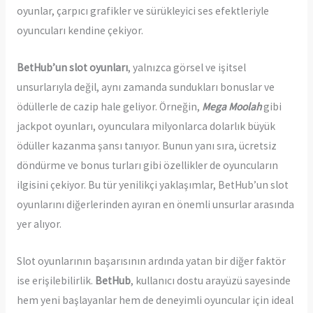
oyunlar, çarpıcı grafikler ve sürükleyici ses efektleriyle
oyuncuları kendine çekiyor.
BetHub’un slot oyunları
, yalnızca görsel ve işitsel
unsurlarıyla değil, aynı zamanda sundukları bonuslar ve
ödüllerle de cazip hale geliyor. Örneğin,
Mega Moolah
gibi
jackpot oyunları, oyunculara milyonlarca dolarlık büyük
ödüller kazanma şansı tanıyor. Bunun yanı sıra, ücretsiz
döndürme ve bonus turları gibi özellikler de oyuncuların
ilgisini çekiyor. Bu tür yenilikçi yaklaşımlar, BetHub’un slot
oyunlarını diğerlerinden ayıran en önemli unsurlar arasında
yer alıyor.
Slot oyunlarının başarısının ardında yatan bir diğer faktör
ise erişilebilirlik.
BetHub
, kullanıcı dostu arayüzü sayesinde
hem yeni başlayanlar hem de deneyimli oyuncular için ideal