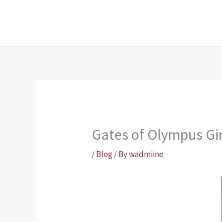
Skip
to
content
Gates of Olympus Gir
/
Blog
/ By
wadmiine