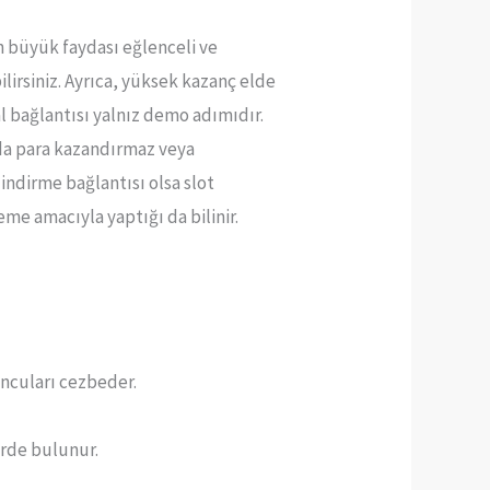
 büyük faydası eğlenceli ve
lirsiniz. Ayrıca, yüksek kazanç elde
l bağlantısı yalnız demo adımıdır.
 da para kazandırmaz veya
indirme bağlantısı olsa slot
eme amacıyla yaptığı da bilinir.
uncuları cezbeder.
erde bulunur.