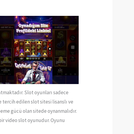
natmaktadır. Slot oyunları sadece
tercih edilen slot sitesi lisanslı ve
deme gücü olan sitede oynanmalıdır.
bir video slot oyunudur. Oyunu