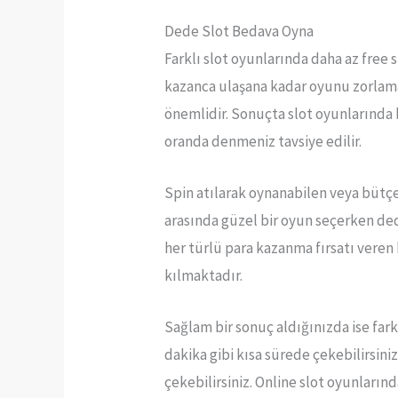
Dede Slot Bedava Oyna
Farklı slot oyunlarında daha az free 
kazanca ulaşana kadar oyunu zorlaman
önemlidir. Sonuçta slot oyunlarında 
oranda denmeniz tavsiye edilir.
Spin atılarak oynanabilen veya bütçe
arasında güzel bir oyun seçerken dede
her türlü para kazanma fırsatı veren
kılmaktadır.
Sağlam bir sonuç aldığınızda ise fark
dakika gibi kısa sürede çekebilirsini
çekebilirsiniz. Online slot oyunların