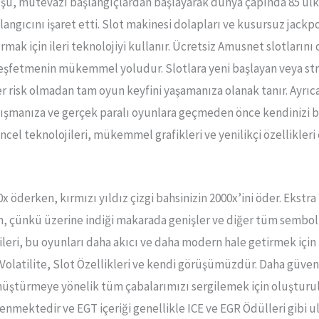
şu, mütevazı başlangıçlardan başlayarak dünya çapında 85 ülke
ngıcını işaret etti. Slot makinesi dolapları ve kusursuz jackpo
mak için ileri teknolojiyi kullanır. Ücretsiz Amusnet slotların
şfetmenin mükemmel yoludur. Slotlara yeni başlayan veya str
risk olmadan tam oyun keyfini yaşamanıza olanak tanır. Ayrıca, ü
nışmanıza ve gerçek paralı oyunlara geçmeden önce kendinizi bu
üncel teknolojileri, mükemmel grafikleri ve yenilikçi özellikleri
0x öderken, kırmızı yıldız çizgi bahsinizin 2000x’ini öder. Ekstra 
n, çünkü üzerine indiği makarada genişler ve diğer tüm sembol
icileri, bu oyunları daha akıcı ve daha modern hale getirmek içi
latilite, Slot Özellikleri ve kendi görüşümüzdür. Daha güvenli
üştürmeye yönelik tüm çabalarımızı sergilemek için oluşturulan
eklenmektedir ve EGT içeriği genellikle ICE ve EGR Ödülleri gibi 