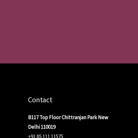
Contact
B117 Top Floor Chittranjan Park New
Delhi 110019
+91 85 111 11575