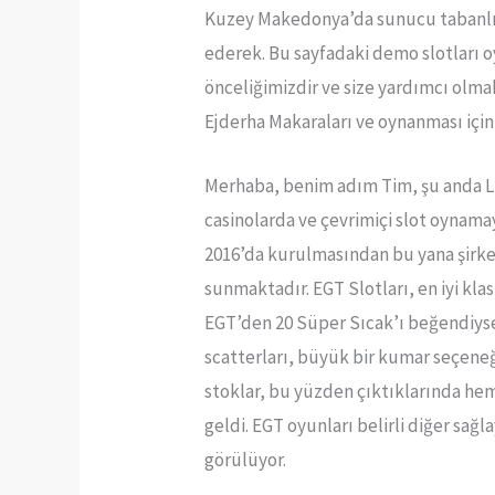
Kuzey Makedonya’da sunucu tabanlı y
ederek. Bu sayfadaki demo slotları 
önceliğimizdir ve size yardımcı olmak
Ejderha Makaraları ve oynanması için 
Merhaba, benim adım Tim, şu anda Lü
casinolarda ve çevrimiçi slot oynama
2016’da kurulmasından bu yana şirke
sunmaktadır. EGT Slotları, en iyi klas
EGT’den 20 Süper Sıcak’ı beğendiysen
scatterları, büyük bir kumar seçeneği 
stoklar, bu yüzden çıktıklarında he
geldi. EGT oyunları belirli diğer sağ
görülüyor.