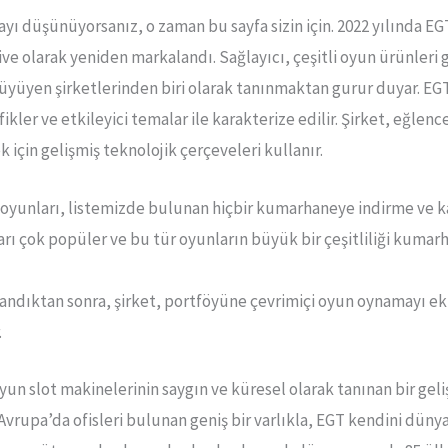
ı düşünüyorsanız, o zaman bu sayfa sizin için. 2022 yılında EGT,
e olarak yeniden markalandı. Sağlayıcı, çeşitli oyun ürünleri gel
büyüyen şirketlerinden biri olarak tanınmaktan gurur duyar. EG
fikler ve etkileyici temalar ile karakterize edilir. Şirket, eğle
için gelişmiş teknolojik çerçeveleri kullanır.
unları, listemizde bulunan hiçbir kumarhaneye indirme ve ka
arı çok popüler ve bu tür oyunların büyük bir çeşitliliği kumar
zandıktan sonra, şirket, portföyüne çevrimiçi oyun oynamayı ekle
.
yun slot makinelerinin saygın ve küresel olarak tanınan bir geliş
vrupa’da ofisleri bulunan geniş bir varlıkla, EGT kendini dünya ç