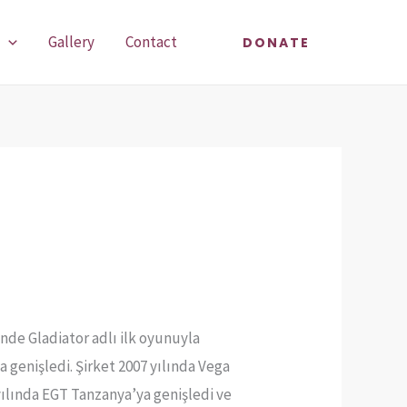
Gallery
Contact
DONATE
nde Gladiator adlı ilk oyunuyla
a genişledi. Şirket 2007 yılında Vega
 yılında EGT Tanzanya’ya genişledi ve