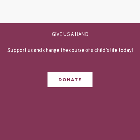
GIVE US A HAND
Support us and change the course of a child’s life today!
DONATE