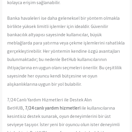
kolayca erişim sağlanabilir.
Banka havaleleri ise daha geleneksel bir yöntem olmakla
birlikte yüksek limitli işlemler için idealdir. Güvenilir
bankacılık altyapısı sayesinde kullanıcılar, büyük
meblağlarda para yatırma veya çekme işlemlerini rahatlıkla
gerçekleştirebilir. Her yöntemin kendine özgü avantajları
bulunmaktadır; bu nedenle BetHub kullanıcılarının
ihtiyaçlarına en uygun olanı seçmeleri önerilir. Bu çeşitlilik
sayesinde her oyuncu kendi bütçesine ve oyun
alışkanlıklarına uygun bir yol bulabilir.
7/24 Canlı Yardım Hizmetleri ile Destek Alın
BetHUB,
7/24 canlı yardım hizmetleri
ile kullanıcılarına
kesintisiz destek sunarak, oyun deneyimlerini bir üst
seviyeye taşıyor. İster yeni bir oyuncu olun ister deneyimli