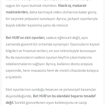
uygun bir oyun bulmak mümkün.
Klasik üç makaralı
makinelerden
, daha karmaşık video slotlarına kadar geniş
bir seçenek yelpazesi sunuluyor. Ayrıca, jackpot oyunlarıyla
büyük ödüller kazanma şansı da mevcut.
Bet HUB’un slot oyunları
, sadece eğlenceli değil, aynı
zamanda güvenli bir ortamda oynanıyor. Oyuncuların kişisel
bilgileri ve finansal verileri, en son teknolojiyle korunuyor.
Bu da oyuncuların sadece oyunun keyfini çıkarmalarına
odaklanmalarını sağlıyor. Ayrıca, kullanıcı dostu arayüzü
sayesinde, hem masaüstü hem de mobil cihazlarda kolayca
erişilebilir.
Slot oyunlarının sunduğu heyecan ve potansiyel kazançlar
düşünüldüğünde,
Bet HUB’un bu alandaki başarısı tesadüf
değil.
Sürekli güncellenen oyun koleksiyonu ve cazip