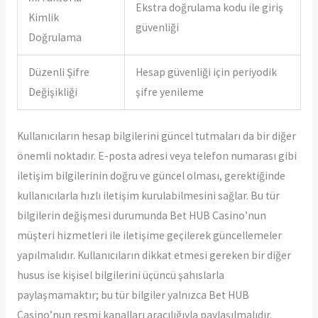
Ekstra doğrulama kodu ile giriş
Kimlik
güvenliği
Doğrulama
Düzenli Şifre
Hesap güvenliği için periyodik
Değişikliği
şifre yenileme
Kullanıcıların hesap bilgilerini güncel tutmaları da bir diğer
önemli noktadır. E-posta adresi veya telefon numarası gibi
iletişim bilgilerinin doğru ve güncel olması, gerektiğinde
kullanıcılarla hızlı iletişim kurulabilmesini sağlar. Bu tür
bilgilerin değişmesi durumunda Bet HUB Casino’nun
müşteri hizmetleri ile iletişime geçilerek güncellemeler
yapılmalıdır. Kullanıcıların dikkat etmesi gereken bir diğer
husus ise kişisel bilgilerini üçüncü şahıslarla
paylaşmamaktır; bu tür bilgiler yalnızca Bet HUB
Casino’nun resmi kanalları aracılığıyla paylaşılmalıdır.