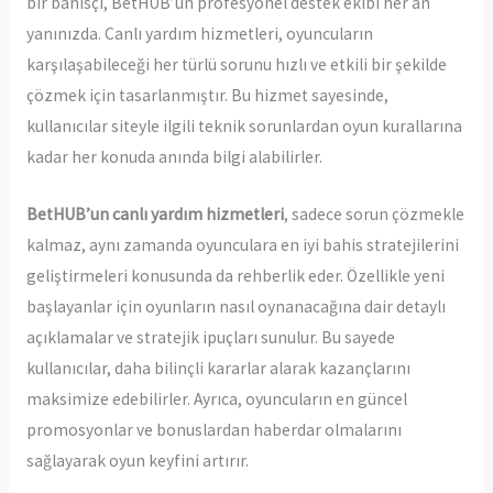
bir bahisçi, BetHUB’un profesyonel destek ekibi her an
yanınızda. Canlı yardım hizmetleri, oyuncuların
karşılaşabileceği her türlü sorunu hızlı ve etkili bir şekilde
çözmek için tasarlanmıştır. Bu hizmet sayesinde,
kullanıcılar siteyle ilgili teknik sorunlardan oyun kurallarına
kadar her konuda anında bilgi alabilirler.
BetHUB’un canlı yardım hizmetleri
, sadece sorun çözmekle
kalmaz, aynı zamanda oyunculara en iyi bahis stratejilerini
geliştirmeleri konusunda da rehberlik eder. Özellikle yeni
başlayanlar için oyunların nasıl oynanacağına dair detaylı
açıklamalar ve stratejik ipuçları sunulur. Bu sayede
kullanıcılar, daha bilinçli kararlar alarak kazançlarını
maksimize edebilirler. Ayrıca, oyuncuların en güncel
promosyonlar ve bonuslardan haberdar olmalarını
sağlayarak oyun keyfini artırır.