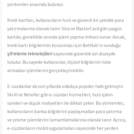
yöntemler arasında bulunur.
Kredi kartları, kullanıcıların hızlı ve güvenli bir şekilde para
yatırmalarına olanak tanır. Visa ve MasterCard gibi yaygın
kartlar, genellikle anında işlem yapma imkanı sunar. Ancak,
kredi kartı bilgilerinin korunması için BetHub’ın sunduğu
şifreleme teknolojileri
sayesinde güvenlik üst düzeyde
tutulur. Bu sayede kullanıcılar, kişisel bilgilerini riske
atmadan işlemlerini gerçekleştirebilir.
E-cüzdanlar da son yıllarda oldukça popüler hale gelmiştir.
Skrill ve Neteller gibi e-cüzdan hizmetleri, hızlı işlem
süreleri ve düşük maliyetleri ile dikkat çeker. Bu yöntemler,
kullanıcıların banka bilgilerini paylaşmadan para yatırma
ve çekme işlemlerini tamamlamalarına olanak tanır. Ayrıca,
e-cüzdanların mobil uygulamaları sayesinde her yerden