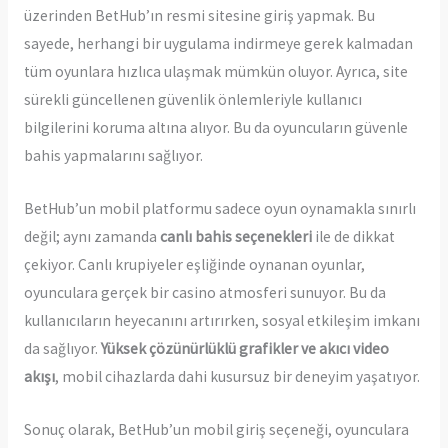
üzerinden BetHub’ın resmi sitesine giriş yapmak. Bu
sayede, herhangi bir uygulama indirmeye gerek kalmadan
tüm oyunlara hızlıca ulaşmak mümkün oluyor. Ayrıca, site
sürekli güncellenen güvenlik önlemleriyle kullanıcı
bilgilerini koruma altına alıyor. Bu da oyuncuların güvenle
bahis yapmalarını sağlıyor.
BetHub’un mobil platformu sadece oyun oynamakla sınırlı
değil; aynı zamanda
canlı bahis seçenekleri
ile de dikkat
çekiyor. Canlı krupiyeler eşliğinde oynanan oyunlar,
oyunculara gerçek bir casino atmosferi sunuyor. Bu da
kullanıcıların heyecanını artırırken, sosyal etkileşim imkanı
da sağlıyor.
Yüksek çözünürlüklü grafikler ve akıcı video
akışı
, mobil cihazlarda dahi kusursuz bir deneyim yaşatıyor.
Sonuç olarak, BetHub’un mobil giriş seçeneği, oyunculara