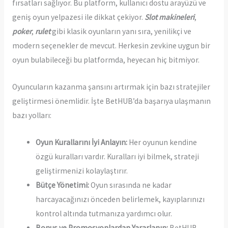
fırsatları sağlıyor. Bu platform, kullanıcı dostu arayüzü ve
geniş oyun yelpazesi ile dikkat çekiyor.
Slot makineleri
,
poker
,
rulet
gibi klasik oyunların yanı sıra, yenilikçi ve
modern seçenekler de mevcut. Herkesin zevkine uygun bir
oyun bulabileceği bu platformda, heyecan hiç bitmiyor.
Oyuncuların kazanma şansını artırmak için bazı stratejiler
geliştirmesi önemlidir. İşte BetHUB’da başarıya ulaşmanın
bazı yolları:
Oyun Kurallarını İyi Anlayın:
Her oyunun kendine
özgü kuralları vardır. Kuralları iyi bilmek, strateji
geliştirmenizi kolaylaştırır.
Bütçe Yönetimi:
Oyun sırasında ne kadar
harcayacağınızı önceden belirlemek, kayıplarınızı
kontrol altında tutmanıza yardımcı olur.
Bonus ve Promosyonlardan Yararlanın:
BetHUB,