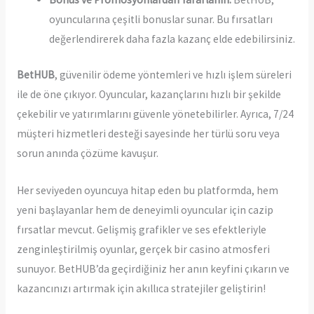
oyuncularına çeşitli bonuslar sunar. Bu fırsatları
değerlendirerek daha fazla kazanç elde edebilirsiniz.
BetHUB
, güvenilir ödeme yöntemleri ve hızlı işlem süreleri
ile de öne çıkıyor. Oyuncular, kazançlarını hızlı bir şekilde
çekebilir ve yatırımlarını güvenle yönetebilirler. Ayrıca, 7/24
müşteri hizmetleri desteği sayesinde her türlü soru veya
sorun anında çözüme kavuşur.
Her seviyeden oyuncuya hitap eden bu platformda, hem
yeni başlayanlar hem de deneyimli oyuncular için cazip
fırsatlar mevcut. Gelişmiş grafikler ve ses efektleriyle
zenginleştirilmiş oyunlar, gerçek bir casino atmosferi
sunuyor. BetHUB’da geçirdiğiniz her anın keyfini çıkarın ve
kazancınızı artırmak için akıllıca stratejiler geliştirin!