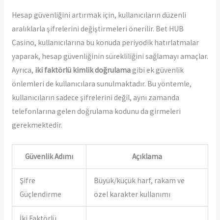
Hesap güvenliğini artırmak için, kullanıcıların düzenli
aralıklarla şifrelerini değiştirmeleri önerilir. Bet HUB
Casino, kullanıcılarına bu konuda periyodik hatırlatmalar
yaparak, hesap güvenliğinin sürekliliğini sağlamayı amaçlar.
Ayrıca,
iki faktörlü kimlik doğrulama
gibi ek güvenlik
önlemleri de kullanıcılara sunulmaktadır. Bu yöntemle,
kullanıcıların sadece şifrelerini değil, aynı zamanda
telefonlarına gelen doğrulama kodunu da girmeleri
gerekmektedir.
Güvenlik Adımı
Açıklama
Şifre
Büyük/küçük harf, rakam ve
Güçlendirme
özel karakter kullanımı
İki Faktörlü