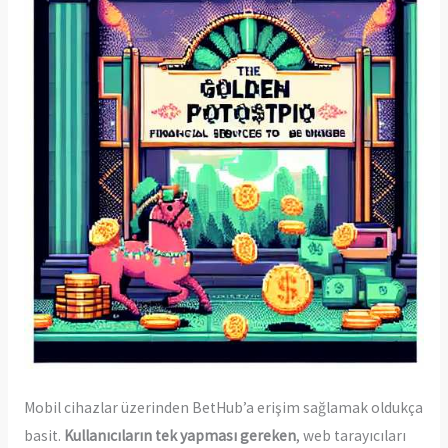
Mobil cihazlar üzerinden BetHub’a erişim sağlamak oldukça
basit.
Kullanıcıların tek yapması gereken
, web tarayıcıları