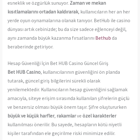
esneklik ve özgürlük sunuyor.
Zaman ve mekan
kısıtlamalarını ortadan kaldırarak
, kullanıcıların her an her
yerde oyun oynamalarına olanak tanıyor. BetHub ile casino
dünyası artık cebinizde; bu da size sadece eğlenceyi değil,
aynı zamanda büyük kazanma fırsatlarını
Bethub
da
beraberinde getiriyor.
Hesap Güvenliği İçin Bet HUB Casino Güncel Giriş
Bet HUB Casino
, kullanıcılarının güvenliğini ön planda
tutarak, güncel giriş bilgilerini sürekli olarak
yenilemektedir. Kullanıcıların hesap güvenliğini sağlamak
amacıyla, siteye erişim sırasında kullanılan şifrelerin güçlü
ve benzersiz olması büyük önem taşır. Şifre oluştururken
büyük ve küçük harfler
,
rakamlar
ve
özel karakterler
kullanılması önerilir. Bu sayede, hesapların kötü niyetli
kişiler tarafından ele geçirilme riski minimize edilir.