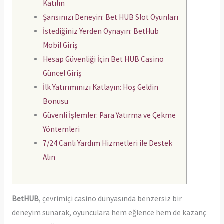
Katılın
Şansınızı Deneyin: Bet HUB Slot Oyunları
İstediğiniz Yerden Oynayın: BetHub
Mobil Giriş
Hesap Güvenliği İçin Bet HUB Casino
Güncel Giriş
İlk Yatırımınızı Katlayın: Hoş Geldin
Bonusu
Güvenli İşlemler: Para Yatırma ve Çekme
Yöntemleri
7/24 Canlı Yardım Hizmetleri ile Destek
Alın
BetHUB
, çevrimiçi casino dünyasında benzersiz bir
deneyim sunarak, oyunculara hem eğlence hem de kazanç