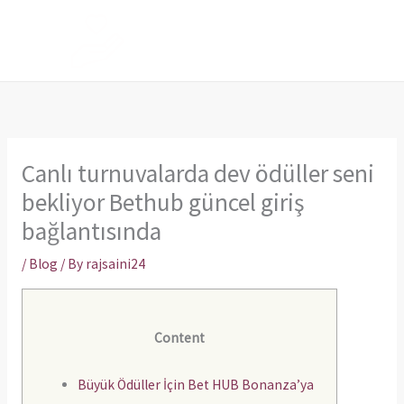
Skip
to
content
Canlı turnuvalarda dev ödüller seni
bekliyor Bethub güncel giriş
bağlantısında
/
Blog
/ By
rajsaini24
Content
Büyük Ödüller İçin Bet HUB Bonanza’ya