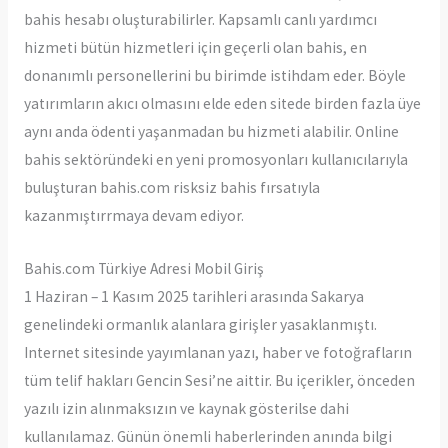
bahis hesabı oluşturabilirler. Kapsamlı canlı yardımcı
hizmeti bütün hizmetleri için geçerli olan bahis, en
donanımlı personellerini bu birimde istihdam eder. Böyle
yatırımların akıcı olmasını elde eden sitede birden fazla üye
aynı anda ödenti yaşanmadan bu hizmeti alabilir. Online
bahis sektöründeki en yeni promosyonları kullanıcılarıyla
buluşturan bahis.com risksiz bahis fırsatıyla
kazanmıştırrmaya devam ediyor.
Bahis.com Türkiye Adresi Mobil Giriş
1 Haziran – 1 Kasım 2025 tarihleri arasında Sakarya
genelindeki ormanlık alanlara girişler yasaklanmıştı.
Internet sitesinde yayımlanan yazı, haber ve fotoğrafların
tüm telif hakları Gencin Sesi’ne aittir. Bu içerikler, önceden
yazılı izin alınmaksızın ve kaynak gösterilse dahi
kullanılamaz. Günün önemli haberlerinden anında bilgi