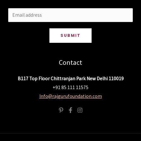
SUBMIT
Contact
B117 Top Floor Chittranjan Park New Delhi 110019
+91 85 111 11575
Info@rajgurufoundation.com