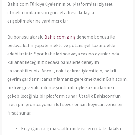
Bahis.com Türkiye üyelerinin bu platformları ziyaret
etmeleri onların son güncel adrese kolayca
erişebilmelerine yardımcı olur.
Bu bonusu alarak,
Bahis com giriş
deneme bonusu ile
bedava bahis yapabilmekte ve potansiyel kazanç elde
edebilirsiniz. Spor bahislerinde veya casino oyunlarında
kullanabileceğiniz bedava bahislerle deneyim
kazanabilirsiniz. Ancak, nakit çekme işlemi için, belirli
çevrim şartlarını tamamlamanız gerekmektedir. Bahiscom,
hızlı ve güvenilir ödeme yöntemleriyle kazançlarınızı
çekebileceğiniz bir platform sunar. Üstelik Bahiscom’un
freespin promosyonu, slot severler için heyecan verici bir
fırsat sunar.
En yoğun çalışma saatlerinde ise en çok 15 dakika