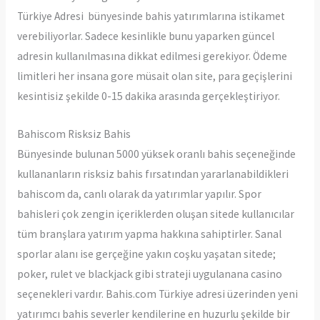
Türkiye Adresi bünyesinde bahis yatırımlarına istikamet
verebiliyorlar. Sadece kesinlikle bunu yaparken güncel
adresin kullanılmasına dikkat edilmesi gerekiyor. Ödeme
limitleri her insana gore müsait olan site, para geçişlerini
kesintisiz şekilde 0-15 dakika arasında gerçekleştiriyor.
Bahiscom Risksiz Bahis
Bünyesinde bulunan 5000 yüksek oranlı bahis seçeneğinde
kullananların risksiz bahis fırsatından yararlanabildikleri
bahiscom da, canlı olarak da yatırımlar yapılır. Spor
bahisleri çok zengin içeriklerden oluşan sitede kullanıcılar
tüm branşlara yatırım yapma hakkına sahiptirler. Sanal
sporlar alanı ise gerçeğine yakın coşku yaşatan sitede;
poker, rulet ve blackjack gibi strateji uygulanana casino
seçenekleri vardır. Bahis.com Türkiye adresi üzerinden yeni
yatırımcı bahis severler kendilerine en huzurlu şekilde bir