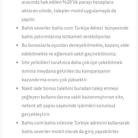
arasında hak edilen %20’lik parayı hesaplara
aktaran sitede, talepler mobil uygulamayla da
yapılır.
Bahis severler bahis.com Türkiye Adresi bünyesinde
bahis yatırımlarına istikamet verebiliyorlar.
Bu bonuslarla oyunları deneyebilmekte, kazanç elde
edebilmekte ve eğlenceli vakit geçirebilirsiniz.
Site yetkilileri tarafınca daha çok üye çekebilmek
ismina meydana getirilen bu kampanyanın
kazandırma oranı çok yüksektir.
Nakit iade bonus talebini buradan talep etmeyi
yeğleyen kullanıcılarına vakit kazanmıştırran site,
netent alt yapısı sayesinde işlemleri sorunsuz
gerçekleştirir.
Bahis.com bahis sitesine Türkiye adresini kullanarak
bahis severler mobil olarak da giriş yapabilirler.