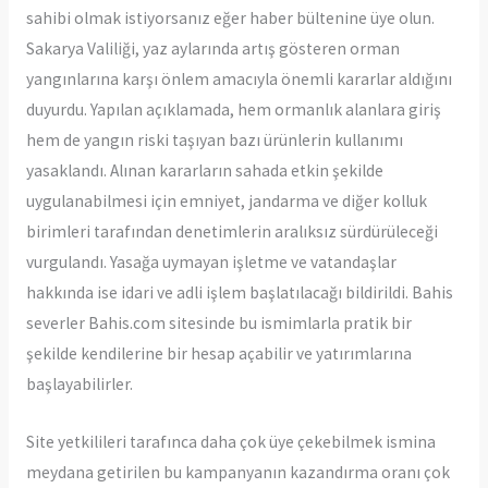
sahibi olmak istiyorsanız eğer haber bültenine üye olun.
Sakarya Valiliği, yaz aylarında artış gösteren orman
yangınlarına karşı önlem amacıyla önemli kararlar aldığını
duyurdu. Yapılan açıklamada, hem ormanlık alanlara giriş
hem de yangın riski taşıyan bazı ürünlerin kullanımı
yasaklandı. Alınan kararların sahada etkin şekilde
uygulanabilmesi için emniyet, jandarma ve diğer kolluk
birimleri tarafından denetimlerin aralıksız sürdürüleceği
vurgulandı. Yasağa uymayan işletme ve vatandaşlar
hakkında ise idari ve adli işlem başlatılacağı bildirildi. Bahis
severler Bahis.com sitesinde bu ismimlarla pratik bir
şekilde kendilerine bir hesap açabilir ve yatırımlarına
başlayabilirler.
Site yetkilileri tarafınca daha çok üye çekebilmek ismina
meydana getirilen bu kampanyanın kazandırma oranı çok