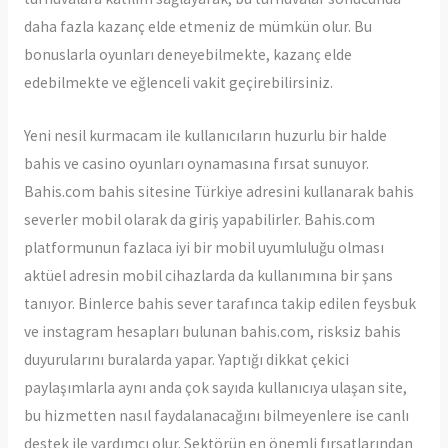
daha fazla kazanç elde etmeniz de mümkün olur. Bu
bonuslarla oyunları deneyebilmekte, kazanç elde
edebilmekte ve eğlenceli vakit geçirebilirsiniz.
Yeni nesil kurmacam ile kullanıcıların huzurlu bir halde
bahis ve casino oyunları oynamasına fırsat sunuyor.
Bahis.com bahis sitesine Türkiye adresini kullanarak bahis
severler mobil olarak da giriş yapabilirler. Bahis.com
platformunun fazlaca iyi bir mobil uyumluluğu olması
aktüel adresin mobil cihazlarda da kullanımına bir şans
tanıyor. Binlerce bahis sever tarafınca takip edilen feysbuk
ve instagram hesapları bulunan bahis.com, risksiz bahis
duyurularını buralarda yapar. Yaptığı dikkat çekici
paylaşımlarla aynı anda çok sayıda kullanıcıya ulaşan site,
bu hizmetten nasıl faydalanacağını bilmeyenlere ise canlı
destek ile yardımcı olur. Sektörün en önemli fırsatlarından