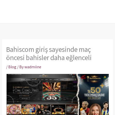
Skip
to
content
Bahiscom giriş sayesinde maç
öncesi bahisler daha eğlenceli
/
Blog
/ By
wadmiine