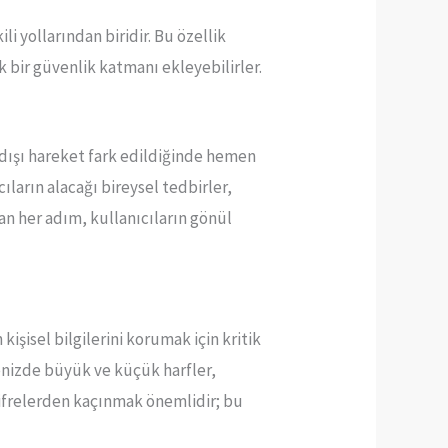
li yollarından biridir. Bu özellik
k bir güvenlik katmanı ekleyebilirler.
andışı hareket fark edildiğinde hemen
ıların alacağı bireysel tedbirler,
ılan her adım, kullanıcıların gönül
kişisel bilgilerini korumak için kritik
renizde büyük ve küçük harfler,
şifrelerden kaçınmak önemlidir; bu