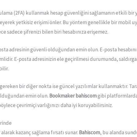
ğrulama (2FA) kullanmak hesap güvenliğini sağlamanın etkili bir
eyerek yetkisiz erişimi önler. Bu yöntem genellikle bir mobil
ece sadece şifrenizi bilen biri hesabınıza erişemez.
posta adresinin güvenli olduğundan emin olun. E-posta hesabınız
dir. E-posta adresinizin ele geçirilmesi durumunda, saldırganl
ilir.
gereken bir diğer nokta ise güncel yazılımlar kullanmaktır. Tara
 olduğundan emin olun.
Bookmaker bahiscom
gibi platformlarda
ylece çevrimiçi varlığınızı daha iyi koruyabilirsiniz.
erinde
r alarak kazanç sağlama fırsatı sunar.
Bahiscom
, bu alanda sund