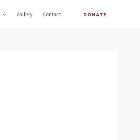
Gallery
Contact
DONATE