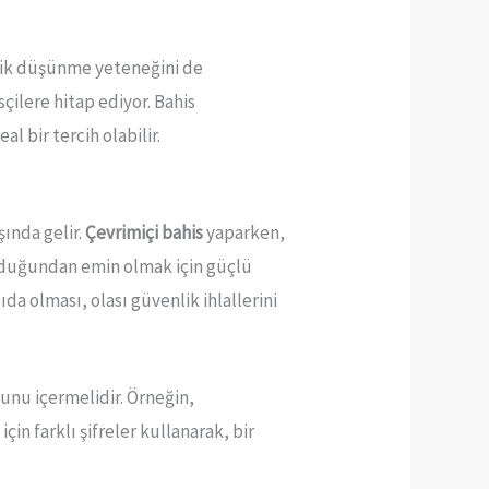
ejik düşünme yeteneğini de
ilere hitap ediyor. Bahis
l bir tercih olabilir.
ında gelir.
Çevrimiçi bahis
yaparken,
 olduğundan emin olmak için güçlü
da olması, olası güvenlik ihlallerini
unu içermelidir. Örneğin,
çin farklı şifreler kullanarak, bir