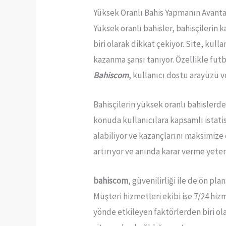
Yüksek Oranlı Bahis Yapmanın Avanta
Yüksek oranlı bahisler, bahisçilerin 
biri olarak dikkat çekiyor. Site, kull
kazanma şansı tanıyor. Özellikle futbo
Bahiscom
, kullanıcı dostu arayüzü v
Bahisçilerin yüksek oranlı bahislerde
konuda kullanıcılara kapsamlı istatist
alabiliyor ve kazançlarını maksimize 
artırıyor ve anında karar verme yetene
bahiscom
, güvenilirliği ile de ön pla
Müşteri hizmetleri ekibi ise 7/24 hi
yönde etkileyen faktörlerden biri ol