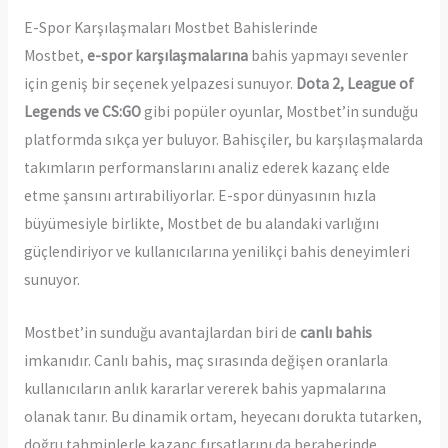
E-Spor Karşılaşmaları Mostbet Bahislerinde
Mostbet,
e-spor karşılaşmalarına
bahis yapmayı sevenler
için geniş bir seçenek yelpazesi sunuyor.
Dota 2, League of
Legends ve CS:GO
gibi popüler oyunlar, Mostbet’in sunduğu
platformda sıkça yer buluyor. Bahisçiler, bu karşılaşmalarda
takımların performanslarını analiz ederek kazanç elde
etme şansını artırabiliyorlar. E-spor dünyasının hızla
büyümesiyle birlikte, Mostbet de bu alandaki varlığını
güçlendiriyor ve kullanıcılarına yenilikçi bahis deneyimleri
sunuyor.
Mostbet’in sunduğu avantajlardan biri de
canlı bahis
imkanıdır. Canlı bahis, maç sırasında değişen oranlarla
kullanıcıların anlık kararlar vererek bahis yapmalarına
olanak tanır. Bu dinamik ortam, heyecanı dorukta tutarken,
doğru tahminlerle kazanç fırsatlarını da beraberinde