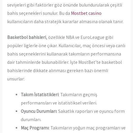
seviyeleri gibi faktörler göz önünde bulundurularak çeşitli
bahis seçenekleri sunulur. Bu da
Mostbet casino
kullanıcıların daha stratejik kararlar almasına olanak tanır.
Basketbol bahisleri
, özellikle NBA ve EuroLeague gibi
popüler liglerle öne çıkar. Kullanıcılar, maç öncesi veya canlı
bahis seçeneklerini kullanarak takımların performansına
dair tahminlerde bulunabilirler. İşte MostBet’te basketbol
bahislerinde dikkate alınması gereken bazı önemli
unsurlar:
Takım İstatistikleri
: Takımların geçmiş
performansları ve istatistiksel verileri.
Oyuncu Durumları
: Sakatlık raporları ve oyuncu form
durumları.
Maç Programı
: Takımların yoğun maç programları ve