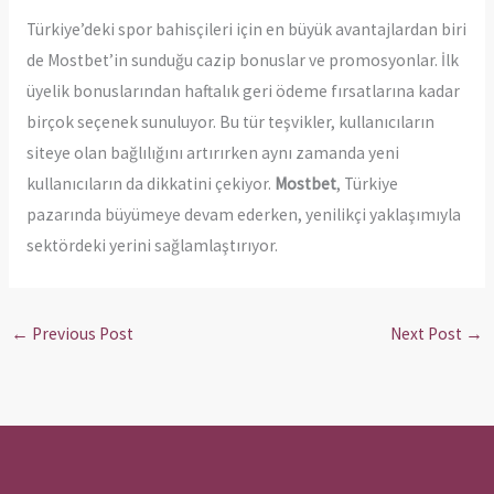
Türkiye’deki spor bahisçileri için en büyük avantajlardan biri
de Mostbet’in sunduğu cazip bonuslar ve promosyonlar. İlk
üyelik bonuslarından haftalık geri ödeme fırsatlarına kadar
birçok seçenek sunuluyor. Bu tür teşvikler, kullanıcıların
siteye olan bağlılığını artırırken aynı zamanda yeni
kullanıcıların da dikkatini çekiyor.
Mostbet
, Türkiye
pazarında büyümeye devam ederken, yenilikçi yaklaşımıyla
sektördeki yerini sağlamlaştırıyor.
←
Previous Post
Next Post
→