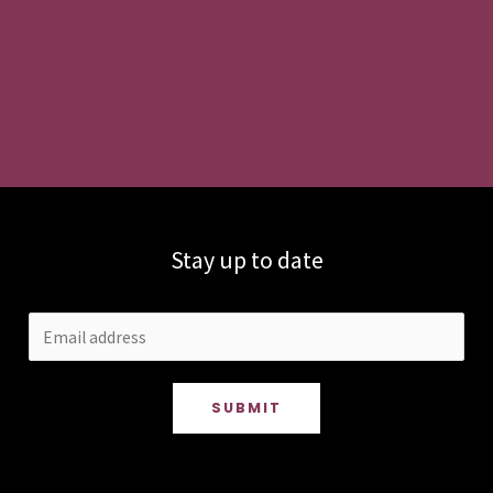
Stay up to date
SUBMIT