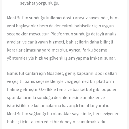
seyahat yorgunluğu.
MostBet’in sunduğu kullanıcı dostu arayüz sayesinde, hem
yeni başlayanlar hem de deneyimli bahisçiler için uygun
seçenekler mevcuttur. Platformun sunduğu detaylı analiz
araçları ve canlı yayın hizmeti, bahisçilerin daha bilinçli
kararlar almasına yardımcı olur. Ayrıca, farklı ödeme
yöntemleriyle hızlı ve güvenli işlem yapma imkanı sunar.
Bahis tutkunları için MostBet, geniş kapsamlı spor dalları
ve çeşitli bahis seçenekleriyle vazgeçilmez bir platform
haline gelmiştir. Özellikle tenis ve basketbol gibi popüler
spor dallarında sunduğu derinlemesine analizler ve
istatistiklerle kullanıcılarına kazançlı fırsatlar yaratır.
MostBet’in sağladığı bu olanaklar sayesinde, her seviyeden
bahisçi için tatmin edici bir deneyim sunulmaktadır.