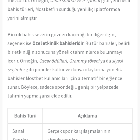
mevcuttur. Örneğin,
sanal sporlar
ve
e-sporlar
gibi yeni nesil
bahis türleri, Mostbet’in sunduğu yenilikçi platformda
yerini almıştır.
Birçok bahis severin gözden kaçırdığı bir diğer ilginç
seçenek ise
özel etkinlik bahisleridir
. Bu tür bahisler, belirli
bir etkinliğin sonucuna yönelik tahminlerde bulunmayı
içerir. Örneğin,
Oscar ödülleri
,
Grammy töreni
ya da
siyasi
seçimler
gibi popüler kültür ve dünya olaylarına yönelik
bahisler Mostbet kullanıcıları için alternatif bir eğlence
sunar. Böylece, sadece spor değil, geniş bir yelpazede
tahmin yapma şansı elde edilir.
Bahis Türü
Açıklama
Sanal
Gerçek spor karşılaşmalarının
Sporlar
simülasyonları