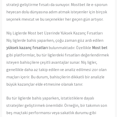
strateji geliştirme fırsatı da sunuyor. Mostbet ile e-sporun
heyecan dolu dünyasına adım atmak isteyenler için birçok
seçenek mevcut ve bu seçenekler her geçen gün artıyor.
Niş Liglerde Most bet Üzerinde Yüksek Kazanç Fırsatları
Niş liglerde bahis yaparken, çoğu zaman göz ardı edilen
yüksek kazanç fırsatları
bulunmaktadır. Özellikle
Most bet
gibi platformlar, bu tür liglerdeki fırsatları değerlendirmek
isteyen bahisçilere çeşitli avantajlar sunar. Niş ligler,
genellikle daha az takip edilen ve analiz edilmesi zor olan
maçları içerir. Bu durum, bahisçilerin dikkatli bir analizle
büyük kazançlar elde etmesine olanak tanır.
Bu tür liglerde bahis yaparken, istatistiklere dayalı
stratejiler geliştirmek önemlidir. Örneğin, bir takımın son
beş maçtaki performansı veya sakatlık durumu gibi