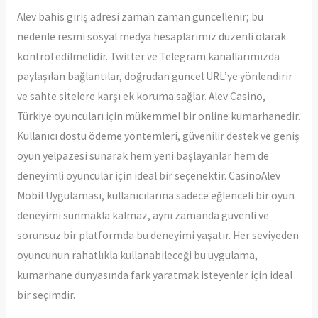
Alev bahis giriş adresi zaman zaman güncellenir; bu
nedenle resmi sosyal medya hesaplarımız düzenli olarak
kontrol edilmelidir. Twitter ve Telegram kanallarımızda
paylaşılan bağlantılar, doğrudan güncel URL’ye yönlendirir
ve sahte sitelere karşı ek koruma sağlar. Alev Casino,
Türkiye oyuncuları için mükemmel bir online kumarhanedir.
Kullanıcı dostu ödeme yöntemleri, güvenilir destek ve geniş
oyun yelpazesi sunarak hem yeni başlayanlar hem de
deneyimli oyuncular için ideal bir seçenektir. CasinoAlev
Mobil Uygulaması, kullanıcılarına sadece eğlenceli bir oyun
deneyimi sunmakla kalmaz, aynı zamanda güvenli ve
sorunsuz bir platformda bu deneyimi yaşatır. Her seviyeden
oyuncunun rahatlıkla kullanabileceği bu uygulama,
kumarhane dünyasında fark yaratmak isteyenler için ideal
bir seçimdir.