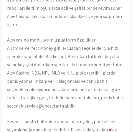
raporları ile tüm oyunlarda adil ve şeffaf bir deneyim sunar.
Alev Casino’daki slotlar bölümü klasikleri ve yeni sürümleri
içerir.
Alev casino mobil uyumlu platform özellikleri
Airtm ve Perfect Money gibi e-cüzdan seçenekleriyle hızlı
işlemler yapılabilir. Basketbol, Amerikan futbolu, beyzbol
ve hokey gibi Amerikan sporları da burada önemli yer tutar.
Alev Casino, NBA, NFL, MLB ve NHL gibi prestijli liglerde
bahis yapma imkanı verir. Maç öncesi ve canlı bahis
seçenekleri ile oyuncular, takımların performansına göre
farklı stratejiler geliştirebilir. Bahis meraklıları, geniş bahis
seçenekleriyle eğlenceyi artırabilir.
Resmi e-posta bültenine abone olan üyeler, güncel link
yayımlandığı anda bilgilendirilir. E-postada yer alan
Alev