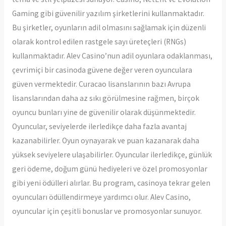
Gaming gibi güvenilir yazılım şirketlerini kullanmaktadır.
Bu şirketler, oyunların adil olmasını sağlamak için düzenli
olarak kontrol edilen rastgele sayı üreteçleri (RNGs)
kullanmaktadır. Alev Casino’nun adil oyunlara odaklanması,
çevrimiçi bir casinoda güvene değer veren oyunculara
güven vermektedir. Curacao lisanslarının bazı Avrupa
lisanslarından daha az sıkı görülmesine rağmen, birçok
oyuncu bunları yine de güvenilir olarak düşünmektedir.
Oyuncular, seviyelerde ilerledikçe daha fazla avantaj
kazanabilirler. Oyun oynayarak ve puan kazanarak daha
yüksek seviyelere ulaşabilirler. Oyuncular ilerledikçe, günlük
geri ödeme, doğum günü hediyeleri ve özel promosyonlar
gibi yeni ödülleri alırlar. Bu program, casinoya tekrar gelen
oyuncuları ödüllendirmeye yardımcı olur. Alev Casino,
oyuncular için çeşitli bonuslar ve promosyonlar sunuyor.