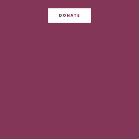
DONATE