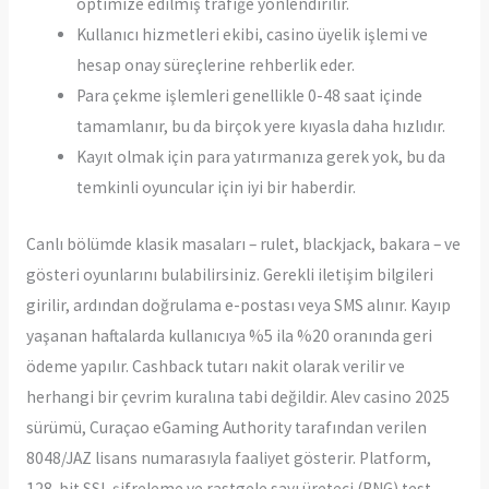
optimize edilmiş trafiğe yönlendirilir.
Kullanıcı hizmetleri ekibi, casino üyelik işlemi ve
hesap onay süreçlerine rehberlik eder.
Para çekme işlemleri genellikle 0-48 saat içinde
tamamlanır, bu da birçok yere kıyasla daha hızlıdır.
Kayıt olmak için para yatırmanıza gerek yok, bu da
temkinli oyuncular için iyi bir haberdir.
Canlı bölümde klasik masaları – rulet, blackjack, bakara – ve
gösteri oyunlarını bulabilirsiniz. Gerekli iletişim bilgileri
girilir, ardından doğrulama e-postası veya SMS alınır. Kayıp
yaşanan haftalarda kullanıcıya %5 ila %20 oranında geri
ödeme yapılır. Cashback tutarı nakit olarak verilir ve
herhangi bir çevrim kuralına tabi değildir. Alev casino 2025
sürümü, Curaçao eGaming Authority tarafından verilen
8048/JAZ lisans numarasıyla faaliyet gösterir. Platform,
128-bit SSL şifreleme ve rastgele sayı üreteci (RNG) test