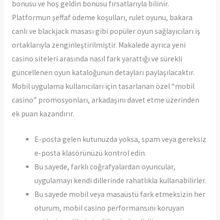
bonusu ve hoş geldin bonusu fırsatlarıyla bilinir.
Platformun şeffaf ödeme koşulları, rulet oyunu, bakara
canlı ve blackjack masası gibi popüler oyun sağlayıcıları iş
ortaklarıyla zenginleştirilmiştir. Makalede ayrıca yeni
casino siteleri arasında nasıl fark yarattığı ve sürekli
güncellenen oyun kataloğunun detayları paylaşılacaktır.
Mobil uygulama kullanıcıları için tasarlanan özel “mobil
casino” promosyonları, arkadaşını davet etme üzerinden
ek puan kazandırır.
E-posta gelen kutunuzda yoksa, spam veya gereksiz
e-posta klasörünüzü kontrol edin.
Bu sayede, farklı coğrafyalardan oyuncular,
uygulamayı kendi dillerinde rahatlıkla kullanabilirler.
Bu sayede mobil veya masaüstü fark etmeksizin her
oturum, mobil casino performansını koruyan