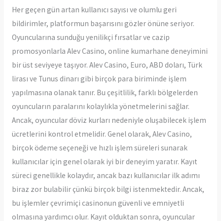
Her geçen gün artan kullanıcı sayısı ve olumlu geri
bildirimler, platformun başarısını gözler önüne seriyor.
Oyuncularına sunduğu yenilikçi fırsatlar ve cazip
promosyonlarla Alev Casino, online kumarhane deneyimini
bir üst seviyeye taşıyor. Alev Casino, Euro, ABD doları, Türk
lirası ve Tunus dinarı gibi birçok para biriminde işlem
yapılmasına olanak tanır. Bu çeşitlilik, farklı bölgelerden
oyuncuların paralarını kolaylıkla yönetmelerini sağlar.
Ancak, oyuncular döviz kurları nedeniyle oluşabilecek işlem
ücretlerini kontrol etmelidir. Genel olarak, Alev Casino,
birçok ödeme seçeneği ve hızlı işlem süreleri sunarak
kullanıcılar için genel olarak iyi bir deneyim yaratır. Kayıt
süreci genellikle kolaydır, ancak bazı kullanıcılar ilk adımı
biraz zor bulabilir çünkü birçok bilgi istenmektedir. Ancak,
bu işlemler çevrimiçi casinonun güvenli ve emniyetli
olmasına yardımcı olur. Kayıt olduktan sonra, oyuncular