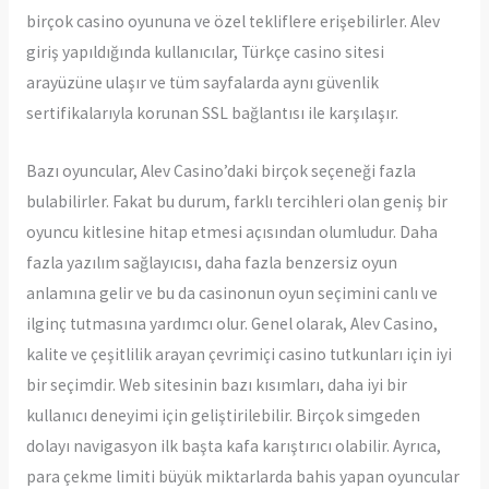
birçok casino oyununa ve özel tekliflere erişebilirler. Alev
giriş yapıldığında kullanıcılar, Türkçe casino sitesi
arayüzüne ulaşır ve tüm sayfalarda aynı güvenlik
sertifikalarıyla korunan SSL bağlantısı ile karşılaşır.
Bazı oyuncular, Alev Casino’daki birçok seçeneği fazla
bulabilirler. Fakat bu durum, farklı tercihleri olan geniş bir
oyuncu kitlesine hitap etmesi açısından olumludur. Daha
fazla yazılım sağlayıcısı, daha fazla benzersiz oyun
anlamına gelir ve bu da casinonun oyun seçimini canlı ve
ilginç tutmasına yardımcı olur. Genel olarak, Alev Casino,
kalite ve çeşitlilik arayan çevrimiçi casino tutkunları için iyi
bir seçimdir. Web sitesinin bazı kısımları, daha iyi bir
kullanıcı deneyimi için geliştirilebilir. Birçok simgeden
dolayı navigasyon ilk başta kafa karıştırıcı olabilir. Ayrıca,
para çekme limiti büyük miktarlarda bahis yapan oyuncular