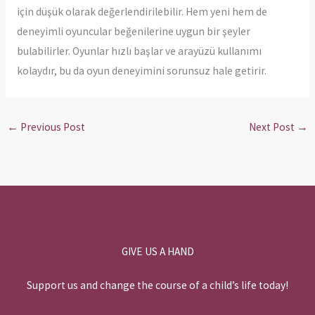
için düşük olarak değerlendirilebilir. Hem yeni hem de
deneyimli oyuncular beğenilerine uygun bir şeyler
bulabilirler. Oyunlar hızlı başlar ve arayüzü kullanımı
kolaydır, bu da oyun deneyimini sorunsuz hale getirir.
←
Previous Post
Next Post
→
GIVE US A HAND
Support us and change the course of a child’s life today!