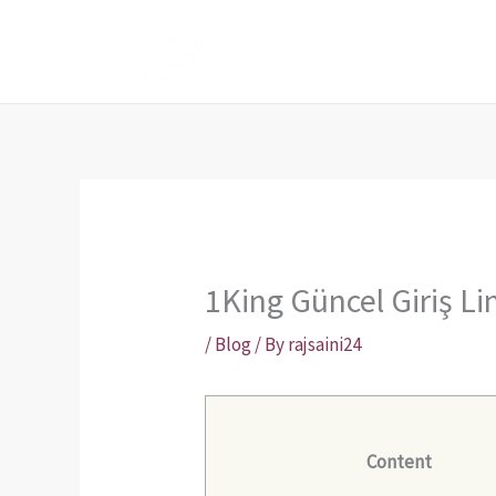
Skip
to
content
1King Güncel Giriş Li
/
Blog
/ By
rajsaini24
Content