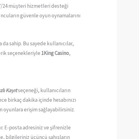
 7/24 müşteri hizmetleri desteği
oyuncuların güvenle oyun oynamalarını
 da sahip. Bu sayede kullanıcılar,
çerik seçenekleriyle
1King Casino
,
zlı Kayıt
seçeneği, kullanıcıların
ece birkaç dakika içinde hesabınızı
oyunlara erişim sağlayabilirsiniz.
r. E-posta adresiniz ve şifrenizle
, bilgileriniz üçüncü şahısların