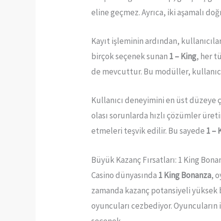
eline geçmez. Ayrıca, iki aşamalı doğ
Kayıt işleminin ardından, kullanıcıla
birçok seçenek sunan
1 – King
, her t
de mevcuttur. Bu modüller, kullanıcıl
Kullanıcı deneyimini en üst düzeye ç
olası sorunlarda hızlı çözümler üret
etmeleri teşvik edilir. Bu sayede
1 – 
Büyük Kazanç Fırsatları: 1 King Bona
Casino dünyasında
1 King Bonanza
, 
zamanda kazanç potansiyeli yüksek b
oyuncuları cezbediyor. Oyuncuların 
seçenek.