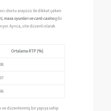
nıcı dostu arayüzü ile dikkat çeken
i, masa oyunları ve canlı casino
gibi
yor. Ayrıca, site düzenli olarak
Ortalama RTP (%)
98
97
96
slı ve düzenlenmiş bir yapıya sahip