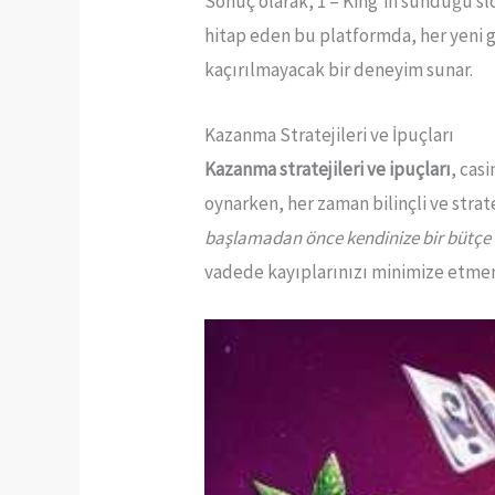
Sonuç olarak, 1 – King’in sunduğu s
hitap eden bu platformda, her yeni g
kaçırılmayacak bir deneyim sunar.
Kazanma Stratejileri ve İpuçları
Kazanma stratejileri ve ipuçları
, cas
oynarken, her zaman bilinçli ve stra
başlamadan önce kendinize bir bütçe b
vadede kayıplarınızı minimize etmeni