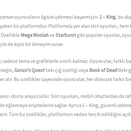
 zaman oyuncuların ilgisini çekmeyi başarmıştır.
1 – King
, bu al
 çeken bir platformdur. Platformda yer alan slot oyunları, hem 
. Özellikle
Mega Moolah
ve
Starburst
gibi popüler oyunlar, oy
iyle de eşsiz bir deneyim sunar.
iği sadece tema ve grafiklerle sınırlı kalmaz. Oyuncular, farklı b
rneğin,
Gonzo’s Quest
‘teki çığ özelliği veya
Book of Dead
‘deki 
yer alır. Bu özellikler sayesinde oyuncular, her dönüşte farklı b
lanıcı dostu arayüzüdür. Slot oyunları, mobil cihazlardan da rah
de eğlenceye erişmelerini sağlar. Ayrıca 1 – King, güvenli ödem
erir. Tüm bu özellikler, platformun neden tercih edildiğini açık