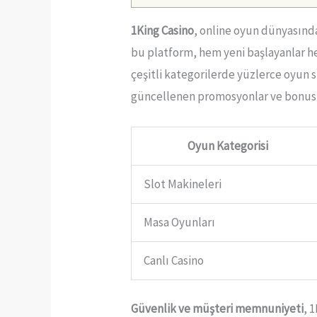
1King Casino
, online oyun dünyasınd
bu platform, hem yeni başlayanlar h
çeşitli kategorilerde yüzlerce oyun s
güncellenen promosyonlar ve bonusla
Oyun Kategorisi
Slot Makineleri
Masa Oyunları
Canlı Casino
Güvenlik ve müşteri memnuniyeti
, 