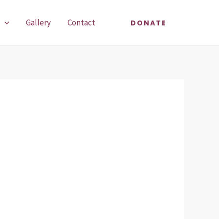
Gallery
Contact
DONATE