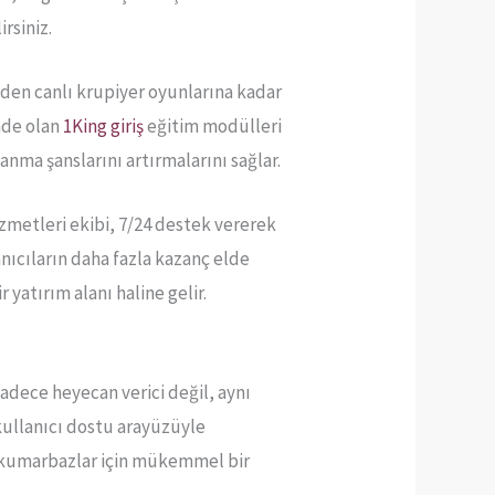
rsiniz.
inden canlı krupiyer oyunlarına kadar
inde olan
1King giriş
eğitim modülleri
anma şanslarını artırmalarını sağlar.
zmetleri ekibi, 7/24 destek vererek
nıcıların daha fazla kazanç elde
 yatırım alanı haline gelir.
sadece heyecan verici değil, aynı
e kullanıcı dostu arayüzüyle
i kumarbazlar için mükemmel bir